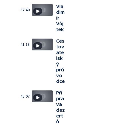
Vla
37:40
dim
ír
Vůj
tek
Ces
41:18
tov
ate
lsk
ý
prů
vo
dce
Pří
45:07
pra
va
dez
ert
ů