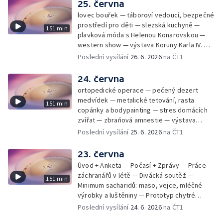
25. června
lovec bouřek — táboroví vedoucí, bezpečné
prostředí pro děti — slezská kuchyně —
151 min
plavková móda s Helenou Konarovskou —
western show — výstava Koruny Karla IV. —
mladý lezecký fenomén Josef Šindel
Poslední vysílání
26. 6. 2026
na ČT1
24. června
ortopedické operace — pečený dezert
medvídek — metalické tetování, rasta
151 min
copánky a bodypainting — stres domácích
zvířat — zbraňová amnestie — výstava
mikrofotografií rostlin — fenomenální
Poslední vysílání
25. 6. 2026
na ČT1
klavírista Matyáš Novák
23. června
Úvod + Anketa — Počasí + Zprávy — Práce
záchranářů v létě — Divácká soutěž —
151 min
Minimum sacharidů: maso, vejce, mléčné
výrobky a luštěniny — Prototyp chytré
vložky do bot pro běžce — Anketa +
Poslední vysílání
24. 6. 2026
na ČT1
Kalendárium — Škola hrou — Počasí — Práce