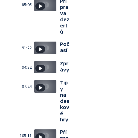
Pří
85:05
pra
va
dez
ert
ů
Poč
91:22
así
Zpr
94:32
ávy
Tip
97:24
y
na
des
kov
é
hry
Pří
105:11