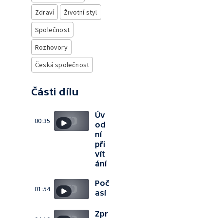
Zdraví
Životní styl
Společnost
Rozhovory
Česká společnost
Části dílu
Úv
00:35
od
ní
při
vít
ání
Poč
01:54
así
Zpr