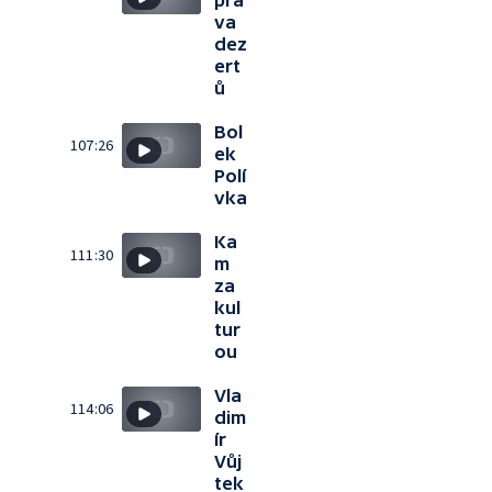
pra
va
dez
ert
ů
Bol
107:26
ek
Polí
vka
Ka
111:30
m
za
kul
tur
ou
Vla
114:06
dim
ír
Vůj
tek