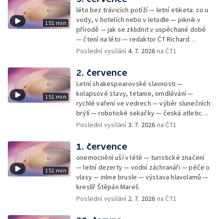
léto bez trávicích potíží — letní etiketa: co u
vody, v hotelích nebo v letadle — piknik v
151 min
přírodě — jak se zklidnit v uspěchané době
— čtení na léto — redaktor ČT Richard
Samko
Poslední vysílání
4. 7. 2026
na ČT1
2. července
Letní shakespearovské slavnosti —
kolapsové stavy, tetanie, omdlévání —
151 min
rychlé vaření ve vedrech — výběr slunečních
brýlí — robotické sekačky — česká atletická
rekordmanka — psí seriál: výmarský
Poslední vysílání
3. 7. 2026
na ČT1
dlouhosrstý ohař
1. července
onemocnění uší v létě — turistické značení
— letní dezerty — vodní záchranáři — péče o
151 min
vlasy — inline brusle — výstava hlavolamů —
kreslíř Štěpán Mareš
Poslední vysílání
2. 7. 2026
na ČT1