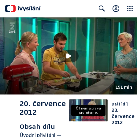
Close
Search
151 min
20. července
Další díl
ČT nemá práva
23.
2012
pro internet
července
2012
Obsah dílu
Úvodní přivítání —