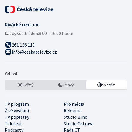
Divácké centrum
každý všední den:
8:00—16:00 hodin
261 136 113
info@ceskatelevize.cz
Vzhled
Světlý
Tmavý
Systém
TV program
Pro média
Živé vysílání
Reklama
TV poplatky
Studio Brno
Teletext
Studio Ostrava
Podcasty
Rada ČT