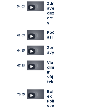
Zdr
54:03
avé
dez
ert
y
Poč
61:09
así
Zpr
64:25
ávy
Vla
67:39
dim
ír
Vůj
tek
Bol
76:45
ek
Polí
vka