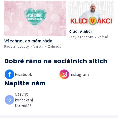
Vyhodnocení ankety + ČT tipy —
Vyhodnocení divácké soutěže — Práce
záchranářů v létě
Kluci v akci
Rady a recepty
Vaření
Všechno, co mám ráda
Rady a recepty
Vaření
Zahrada
Dobré ráno
na sociálních sítích
Facebook
Instagram
Napište nám
Otevřít
kontaktní
formulář