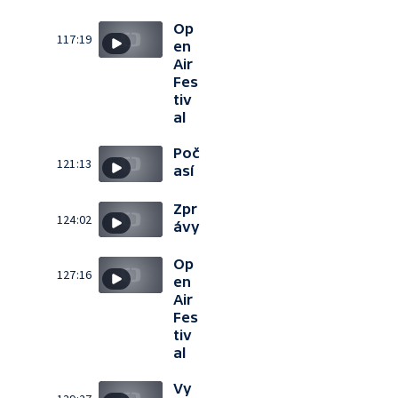
Op
117:19
en
Air
Fes
tiv
al
Poč
121:13
así
Zpr
124:02
ávy
Op
127:16
en
Air
Fes
tiv
al
Vy