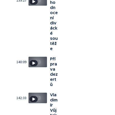
139:27
ho
dn
oce
ní
div
áck
é
sou
těž
e
Pří
140:09
pra
va
dez
ert
ů
Vla
142:33
dim
ír
Vůj