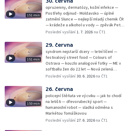
30. června
opruzeniny, dermatózy, kožní infekce —
Postřehy odjinud - Moldavsko — úplné
151 min
zatmění Slunce — nejlepší mladý chemik ČR
— krádeže a alkohol u vody — zpěvák Peter
Cmorik
Poslední vysílání
1. 7. 2026
na ČT1
29. června
syndrom nejstarší dcery — letní líčení —
festivalový street food — Colours of
151 min
Ostrava — kouzlo analogové fotky — ME v
softballu žen do 22 let — Nová zelená
úsporám — Global Teacher Prize Czech
Poslední vysílání
30. 6. 2026
na ČT1
Republic
26. června
policejní štěňata ve výcviku — jak to chodí
na letišti — dřevorubecký sport —
150 min
humanoidní robot — sladká odměna s
Markétou Tomáškovou
Poslední vysílání
27. 6. 2026
na ČT1