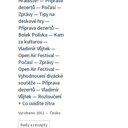
Hradiště! — Příprava
dezertů — Počasí —
Zprávy — Tipy na
deskové hry —
Příprava dezertů —
Bolek Polívka — Kam
za kulturou —
Vladimír Vůjtek —
Open Air Festival —
Počasí — Zprávy —
Open Air Festival —
Vyhodnocení divácké
soutěže — Příprava
dezertů — Vladimír
Vůjtek — Rozloučení
+ Co uvidíte zítra
Vyrobeno
2012
•
Česko
Rady a recepty