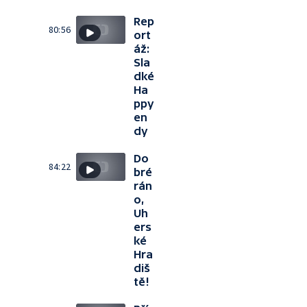
Rep
80:56
ort
áž:
Sla
dké
Ha
ppy
en
dy
Do
84:22
bré
rán
o,
Uh
ers
ké
Hra
diš
tě!