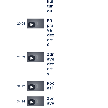
kul
tur
ou
Pří
20:04
pra
va
dez
ert
ů
Zdr
23:09
avé
dez
ert
y
Poč
31:32
así
Zpr
34:34
ávy