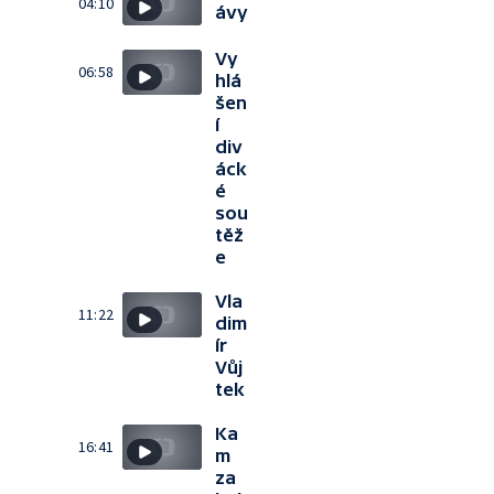
04:10
ávy
Vy
06:58
hlá
šen
í
div
áck
é
sou
těž
e
Vla
11:22
dim
ír
Vůj
tek
Ka
16:41
m
za