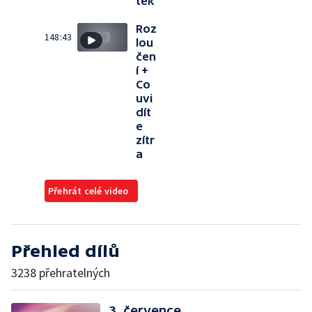
tek
Roz
148:43
lou
čen
í +
Co
uvi
dít
e
zítr
a
Přehrát celé video
Přehled dílů
3238 přehratelných
3. července