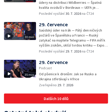
údery na distribuci Wildberries — Špatná
kvalita ovzduší v Bordeaux — UEFA je
připravená bojkotovat MS ve fotbale —
Poslední vysílání
30. 7. 2026
na ČT24
Tisíce migrantů pronikly na španělské území
— Republikáni tvrdí, že Fauci pohrdá
29. července
Kongresem — Největší socha Panny Marie v
Saúdský úder na Irák — Pátý den ničivých
Evropě
požárů ve Španělsku a Francii — Ruský
30 min
zatykač na majitele Telegramu — FIFA míří k
vyšším ziskům, sklízí tvrdou kritiku — Export
ukrajinského obilí ohrožovaný Ruskem —
Poslední vysílání
29. 7. 2026
na ČT24
Japonsko po ničivém zemětřesení — Tak
trochu jiná lanovka
29. července
Podcast
Od pšenice k dronům: Jak se Rusko a
35 min
Ukrajina střetávají v Africe
Zveřejněno
29. 7. 2026
Dalších 10 dílů