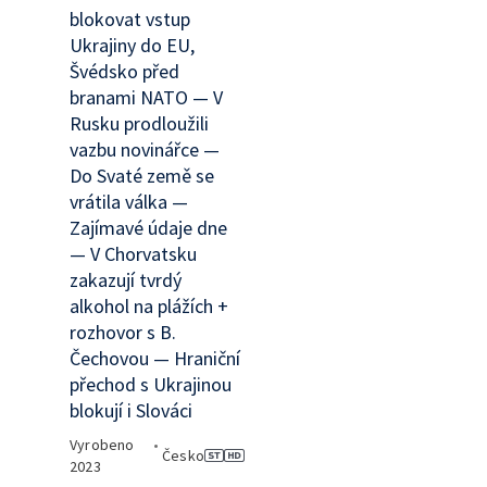
blokovat vstup
Ukrajiny do EU,
Švédsko před
branami NATO — V
Rusku prodloužili
vazbu novinářce —
Do Svaté země se
vrátila válka —
Zajímavé údaje dne
— V Chorvatsku
zakazují tvrdý
alkohol na plážích +
rozhovor s B.
Čechovou — Hraniční
přechod s Ukrajinou
blokují i Slováci
Vyrobeno
•
Česko
2023