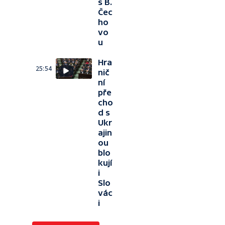
s B.
Čec
ho
vo
u
Hra
25:54
nič
ní
pře
cho
d s
Ukr
ajin
ou
blo
kují
i
Slo
vác
i