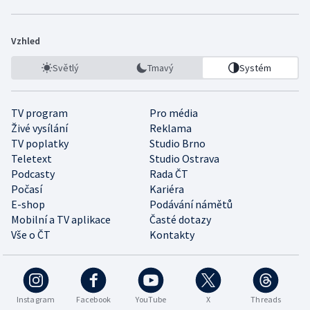
Vzhled
Světlý
Tmavý
Systém
TV program
Pro média
Živé vysílání
Reklama
TV poplatky
Studio Brno
Teletext
Studio Ostrava
Podcasty
Rada ČT
Počasí
Kariéra
E-shop
Podávání námětů
Mobilní a TV aplikace
Časté dotazy
Vše o ČT
Kontakty
Instagram
Facebook
YouTube
X
Threads