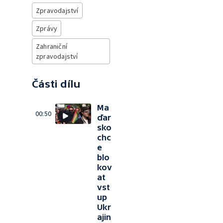
Zpravodajství
Zprávy
Zahraniční
zpravodajství
Části dílu
Ma
00:50
ďar
sko
chc
e
blo
kov
at
vst
up
Ukr
ajin