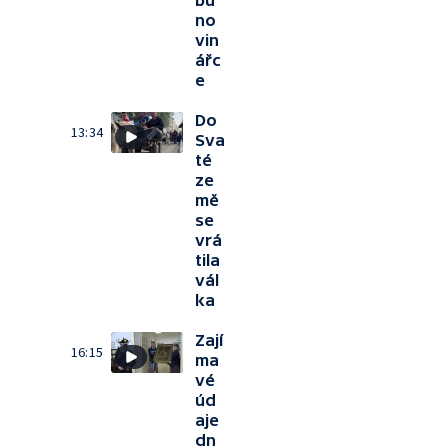
bu
no
vin
ářc
e
Do
13:34
Sva
té
ze
mě
se
vrá
tila
vál
ka
Zají
16:15
ma
vé
úd
aje
dn