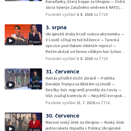
Kanaďanky, který bojuje za Ukrajinu — Ostrá
volání po uzavření Schengenu spíše
slova Valerije Zalužného směrem k NATO;
vzkazem domácím voličům než reálným
Situace v Chersonu — Pětadvacet
Poslední vysílání
4. 8. 2026
na ČT24
řešením. Moderuje Barbora Maxová
amerických států žaluje prezidenta — Vratká
židle pod ředitelem FIFA — Itálie se chystá
3. srpna
na návrat jaderné energetiky
Ukrajinské útoky brzdí ruskou ekonomiku —
V Ceutě sčítají mrtvé běžence — Turecká
30 min
opozice pod tlakem vládních represí —
Režim ukázal svrženou vůdkyni Aun Schan
Su Ťij — Evropu sužují požáry — Na Borneu
Poslední vysílání
3. 8. 2026
na ČT24
se přemnožili krokodýli
31. července
Hamás přislíbil složit zbraně — Politika
Donalda Trumpa na Blízkém východě —
31 min
Desítky tisíc migrantů pronikly do Ceuty —
USA zvažují kontrolu AI — Největší evropské
toky vysychají
Poslední vysílání
31. 7. 2026
na ČT24
30. července
Masivní ruský útok na Ukrajinu — Ruský útok:
jedna raketa dopadla v Polsku; Ukrajinské
31 min