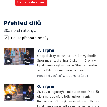
Přehrát celé video
Přehled dílů
3056 přehratelných
Pouze přehratelné díly
7. srpna
Geopolitický posun na Blízkém východě —
Spor mezi Itálií a Španělskem — Drony v
29 min
Lipsku nesly výbušninu — Stavba nového
sálu v Bílém domě narazila u soudu —
Severní polokouli sužuje sucho —
Poslední vysílání
7. 8. 2026
na ČT24
Identifikace obětí volyňských masakrů —
Teror osadníků na Západním břehu —
6. srpna
Záchrana netopýrů v Itálii
Život v ukrajinských městech poblíž bojišť —
Ukrajina opevňuje běloruskou hranici —
30 min
Bulharsko ruší dvojí označení cen — Dron v
Lipsku mířil na letadlo s municí — Evropa trpí