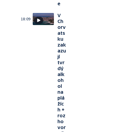
e
V
18:09
Ch
orv
ats
ku
zak
azu
jí
tvr
dý
alk
oh
ol
na
plá
žíc
h +
roz
ho
vor