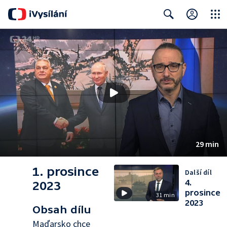
Close
Search
29 min
1. prosince
Další díl
4.
2023
prosince
31 min
2023
Obsah dílu
Maďarsko chce