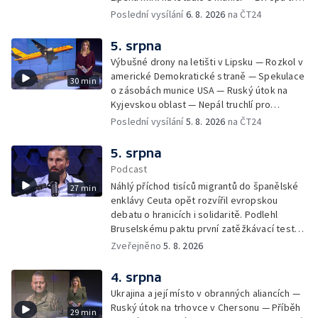
nedostatkem srážek — Nové záběry erupcí
Poslední vysílání
6. 8. 2026
na ČT24
na povrchu Slunce — Toulaví psi v Kosovu
5. srpna
Výbušné drony na letišti v Lipsku — Rozkol v
americké Demokratické straně — Spekulace
30 min
o zásobách munice USA — Ruský útok na
Kyjevskou oblast — Nepál truchlí pro
horolezce — Ruský útok na Kyjevskou oblast
Poslední vysílání
5. 8. 2026
na ČT24
— Snaha o návrat tygrů do Kazachstánu
5. srpna
Podcast
Náhlý příchod tisíců migrantů do španělské
27 min
enklávy Ceuta opět rozvířil evropskou
debatu o hranicích i solidaritě. Podlehl
Bruselskému paktu první zatěžkávací test,
nebo Španělsko situaci zvládlo? Analytik
Zveřejněno
5. 8. 2026
Českého rozhlasu Viktor Daněk v podcastu
zahraniční redakce ČT24 Za horizont
4. srpna
rozkrývá zákulisní spory mezi Madridem a
Ukrajina a její místo v obranných aliancích —
Římem, politickou instrumentaci migrace ze
Ruský útok na trhovce v Chersonu — Příběh
29 min
strany sousedních států i fakt, proč jsou