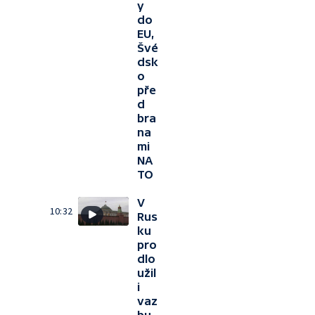
y
do
EU,
Švé
dsk
o
pře
d
bra
na
mi
NA
TO
V
10:32
Rus
ku
pro
dlo
užil
i
vaz