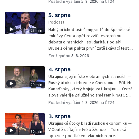
horolezce — Ruský útok na Kyjevskou oblast
Poslední vysílání
5. 8. 2026
na ČT24
— Snaha o návrat tygrů do Kazachstánu
5. srpna
Podcast
Náhlý příchod tisíců migrantů do španělské
27 min
enklávy Ceuta opět rozvířil evropskou
debatu o hranicích i solidaritě. Podlehl
Bruselskému paktu první zatěžkávací test,
nebo Španělsko situaci zvládlo? Analytik
Zveřejněno
5. 8. 2026
Českého rozhlasu Viktor Daněk v podcastu
zahraniční redakce ČT24 Za horizont
4. srpna
rozkrývá zákulisní spory mezi Madridem a
Ukrajina a její místo v obranných aliancích —
Římem, politickou instrumentaci migrace ze
Ruský útok na trhovce v Chersonu — Příběh
29 min
strany sousedních států i fakt, proč jsou
Kanaďanky, který bojuje za Ukrajinu — Ostrá
volání po uzavření Schengenu spíše
slova Valerije Zalužného směrem k NATO;
vzkazem domácím voličům než reálným
Situace v Chersonu — Pětadvacet
Poslední vysílání
4. 8. 2026
na ČT24
řešením. Moderuje Barbora Maxová
amerických států žaluje prezidenta — Vratká
židle pod ředitelem FIFA — Itálie se chystá
3. srpna
na návrat jaderné energetiky
Ukrajinské útoky brzdí ruskou ekonomiku —
V Ceutě sčítají mrtvé běžence — Turecká
30 min
opozice pod tlakem vládních represí —