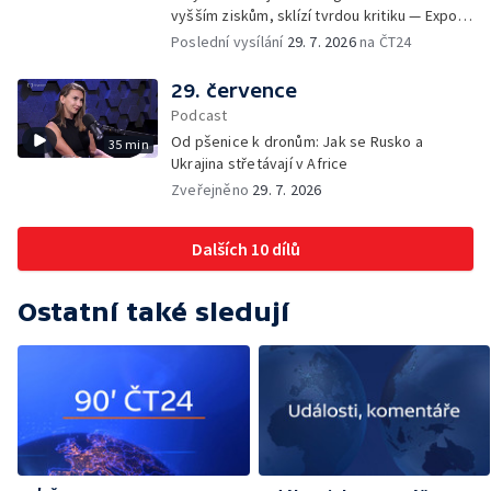
vyšším ziskům, sklízí tvrdou kritiku — Export
ukrajinského obilí ohrožovaný Ruskem —
Poslední vysílání
29. 7. 2026
na ČT24
Japonsko po ničivém zemětřesení — Tak
trochu jiná lanovka
29. července
Podcast
Od pšenice k dronům: Jak se Rusko a
35 min
Ukrajina střetávají v Africe
Zveřejněno
29. 7. 2026
Dalších 10 dílů
Ostatní také sledují