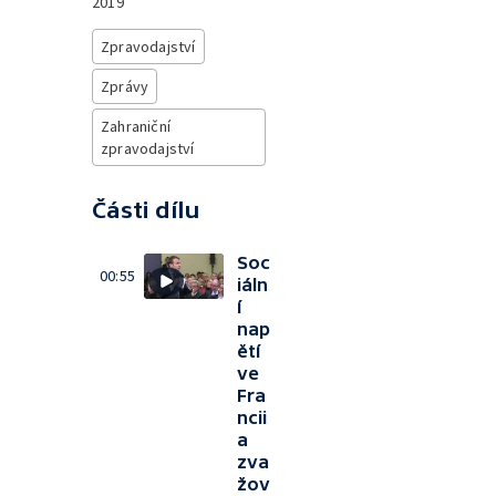
2019
Zpravodajství
Zprávy
Zahraniční
zpravodajství
Části dílu
Soc
00:55
iáln
í
nap
ětí
ve
Fra
ncii
a
zva
žov