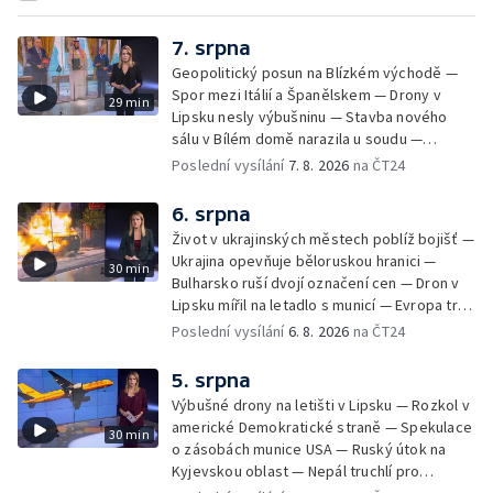
7. srpna
Geopolitický posun na Blízkém východě —
Spor mezi Itálií a Španělskem — Drony v
29 min
Lipsku nesly výbušninu — Stavba nového
sálu v Bílém domě narazila u soudu —
Severní polokouli sužuje sucho —
Poslední vysílání
7. 8. 2026
na ČT24
Identifikace obětí volyňských masakrů —
Teror osadníků na Západním břehu —
6. srpna
Záchrana netopýrů v Itálii
Život v ukrajinských městech poblíž bojišť —
Ukrajina opevňuje běloruskou hranici —
30 min
Bulharsko ruší dvojí označení cen — Dron v
Lipsku mířil na letadlo s municí — Evropa trpí
nedostatkem srážek — Nové záběry erupcí
Poslední vysílání
6. 8. 2026
na ČT24
na povrchu Slunce — Toulaví psi v Kosovu
5. srpna
Výbušné drony na letišti v Lipsku — Rozkol v
americké Demokratické straně — Spekulace
30 min
o zásobách munice USA — Ruský útok na
Kyjevskou oblast — Nepál truchlí pro