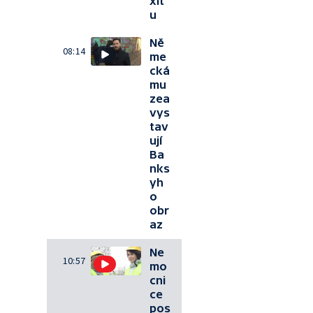
xit
u
Ně
08:14
me
cká
mu
zea
vys
tav
ují
Ba
nks
yh
o
obr
az
Ne
10:57
mo
cni
ce
pos