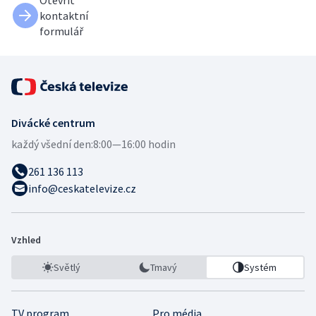
Otevřít
kontaktní
formulář
Divácké centrum
každý všední den:
8:00—16:00 hodin
261 136 113
info@ceskatelevize.cz
Vzhled
Světlý
Tmavý
Systém
TV program
Pro média