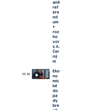
ané
ref
ere
nd
um
+
roz
ho
vor
s A.
Čer
ný
m
Eko
05:46
no
mic
ké
do
pa
dy
bre