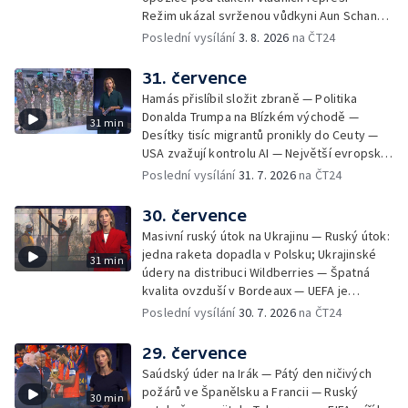
Režim ukázal svrženou vůdkyni Aun Schan
Su Ťij — Evropu sužují požáry — Na Borneu
Poslední vysílání
3. 8. 2026
na ČT24
se přemnožili krokodýli
31. července
Hamás přislíbil složit zbraně — Politika
Donalda Trumpa na Blízkém východě —
31 min
Desítky tisíc migrantů pronikly do Ceuty —
USA zvažují kontrolu AI — Největší evropské
toky vysychají
Poslední vysílání
31. 7. 2026
na ČT24
30. července
Masivní ruský útok na Ukrajinu — Ruský útok:
jedna raketa dopadla v Polsku; Ukrajinské
31 min
údery na distribuci Wildberries — Špatná
kvalita ovzduší v Bordeaux — UEFA je
připravená bojkotovat MS ve fotbale —
Poslední vysílání
30. 7. 2026
na ČT24
Tisíce migrantů pronikly na španělské území
— Republikáni tvrdí, že Fauci pohrdá
29. července
Kongresem — Největší socha Panny Marie v
Saúdský úder na Irák — Pátý den ničivých
Evropě
požárů ve Španělsku a Francii — Ruský
30 min