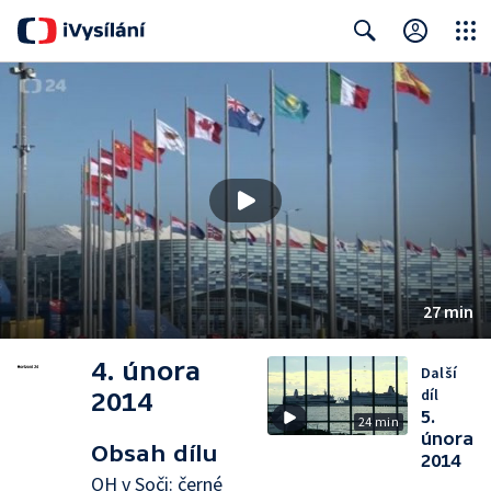
Close
Search
27 min
4. února
Další
díl
2014
5.
24 min
února
Obsah dílu
2014
OH v Soči: černé