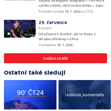
zatykač na majitele Telegramu — FIFA míří k
vyšším ziskům, sklízí tvrdou kritiku — Export
ukrajinského obilí ohrožovaný Ruskem —
Poslední vysílání
29. 7. 2026
na ČT24
Japonsko po ničivém zemětřesení — Tak
trochu jiná lanovka
29. července
Podcast
Od pšenice k dronům: Jak se Rusko a
35 min
Ukrajina střetávají v Africe
Zveřejněno
29. 7. 2026
Dalších 10 dílů
Ostatní také sledují