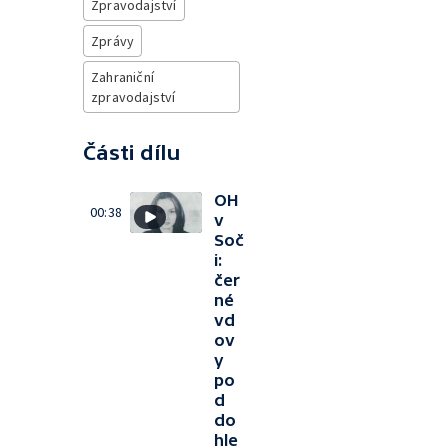
Zpravodajství
Zprávy
Zahraniční
zpravodajství
Části dílu
OH
00:38
v
Soč
i:
čer
né
vd
ov
y
po
d
do
hle