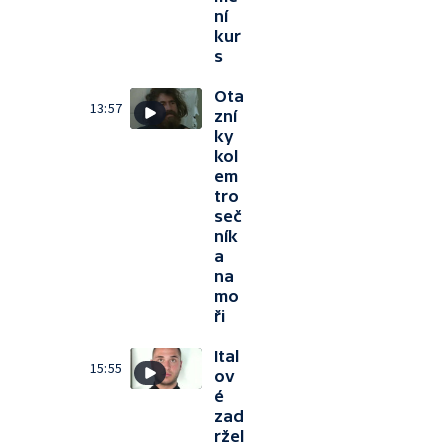
ní
kur
s
Ota
13:57
zní
ky
kol
em
tro
seč
ník
a
na
mo
ři
Ital
15:55
ov
é
zad
ržel