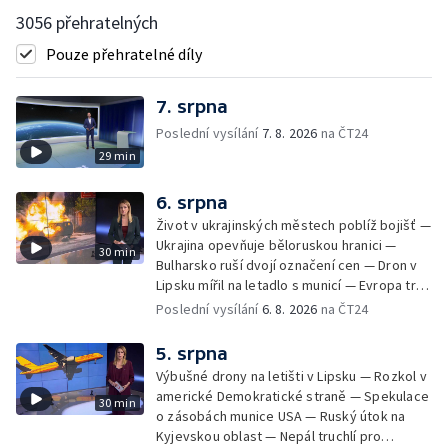
3056 přehratelných
Pouze přehratelné díly
7. srpna
Poslední vysílání
7. 8. 2026
na ČT24
29 min
6. srpna
Život v ukrajinských městech poblíž bojišť —
Ukrajina opevňuje běloruskou hranici —
30 min
Bulharsko ruší dvojí označení cen — Dron v
Lipsku mířil na letadlo s municí — Evropa trpí
nedostatkem srážek — Nové záběry erupcí
Poslední vysílání
6. 8. 2026
na ČT24
na povrchu Slunce — Toulaví psi v Kosovu
5. srpna
Výbušné drony na letišti v Lipsku — Rozkol v
americké Demokratické straně — Spekulace
30 min
o zásobách munice USA — Ruský útok na
Kyjevskou oblast — Nepál truchlí pro