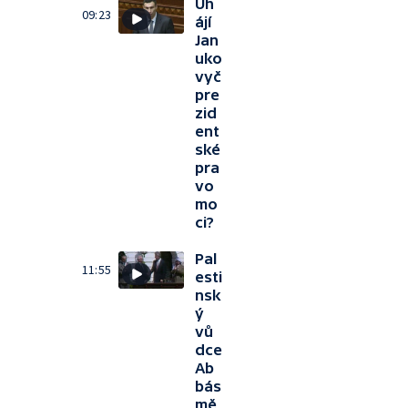
Uh
09:23
ájí
Jan
uko
vyč
pre
zid
ent
ské
pra
vo
mo
ci?
Pal
11:55
esti
nsk
ý
vů
dce
Ab
bás
mě