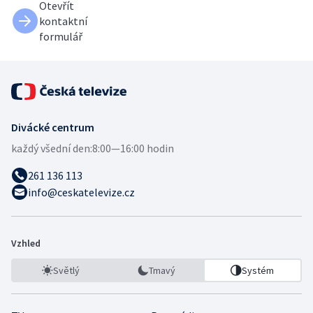
Otevřít
kontaktní
formulář
Divácké centrum
každý všední den:
8:00—16:00 hodin
261 136 113
info@ceskatelevize.cz
Vzhled
Světlý
Tmavý
Systém