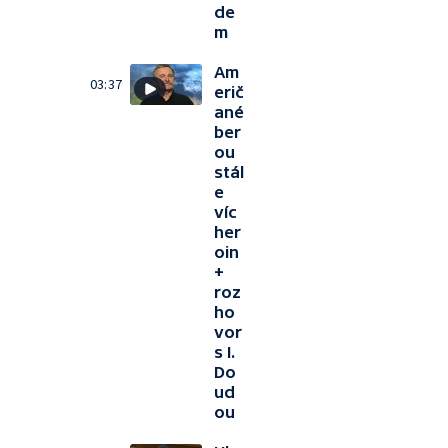
de
m
Am
03:37
erič
ané
ber
ou
stál
e
víc
her
oin
+
roz
ho
vor
s I.
Do
ud
ou