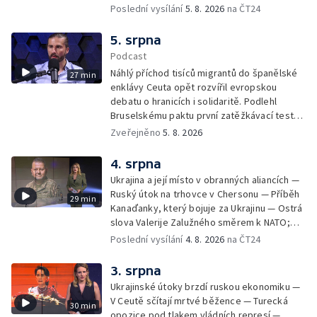
horolezce — Ruský útok na Kyjevskou oblast
Poslední vysílání
5. 8. 2026
na ČT24
— Snaha o návrat tygrů do Kazachstánu
5. srpna
Podcast
Náhlý příchod tisíců migrantů do španělské
27 min
enklávy Ceuta opět rozvířil evropskou
debatu o hranicích i solidaritě. Podlehl
Bruselskému paktu první zatěžkávací test,
nebo Španělsko situaci zvládlo? Analytik
Zveřejněno
5. 8. 2026
Českého rozhlasu Viktor Daněk v podcastu
zahraniční redakce ČT24 Za horizont
4. srpna
rozkrývá zákulisní spory mezi Madridem a
Ukrajina a její místo v obranných aliancích —
Římem, politickou instrumentaci migrace ze
Ruský útok na trhovce v Chersonu — Příběh
29 min
strany sousedních států i fakt, proč jsou
Kanaďanky, který bojuje za Ukrajinu — Ostrá
volání po uzavření Schengenu spíše
slova Valerije Zalužného směrem k NATO;
vzkazem domácím voličům než reálným
Situace v Chersonu — Pětadvacet
Poslední vysílání
4. 8. 2026
na ČT24
řešením. Moderuje Barbora Maxová
amerických států žaluje prezidenta — Vratká
židle pod ředitelem FIFA — Itálie se chystá
3. srpna
na návrat jaderné energetiky
Ukrajinské útoky brzdí ruskou ekonomiku —
V Ceutě sčítají mrtvé běžence — Turecká
30 min
opozice pod tlakem vládních represí —