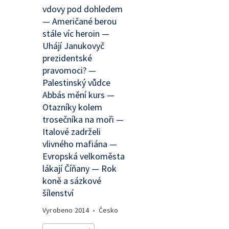
vdovy pod dohledem
— Američané berou
stále víc heroin —
Uhájí Janukovyč
prezidentské
pravomoci? —
Palestinský vůdce
Abbás mění kurs —
Otazníky kolem
trosečníka na moři —
Italové zadrželi
vlivného mafiána —
Evropská velkoměsta
lákají Číňany — Rok
koně a sázkové
šílenství
Vyrobeno
2014
•
Česko