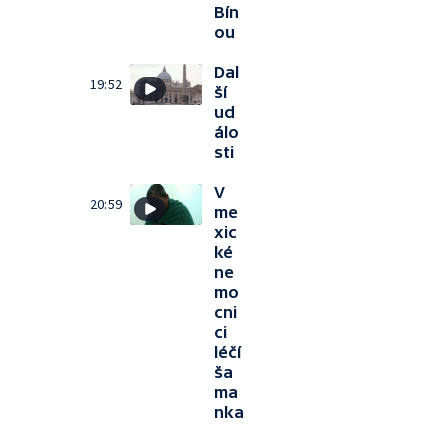
Bín
ou
Dal
19:52
ší
ud
álo
sti
V
20:59
me
xic
ké
ne
mo
cni
ci
léčí
ša
ma
nka