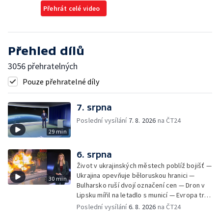
Přehrát celé video
Přehled dílů
3056 přehratelných
Pouze přehratelné díly
7. srpna
Poslední vysílání
7. 8. 2026
na ČT24
29 min
6. srpna
Život v ukrajinských městech poblíž bojišť —
Ukrajina opevňuje běloruskou hranici —
30 min
Bulharsko ruší dvojí označení cen — Dron v
Lipsku mířil na letadlo s municí — Evropa trpí
nedostatkem srážek — Nové záběry erupcí
Poslední vysílání
6. 8. 2026
na ČT24
na povrchu Slunce — Toulaví psi v Kosovu