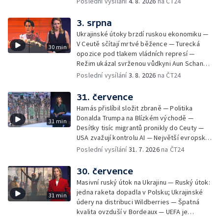
Poslední vysílání
4. 8. 2026
na ČT24
řešením. Moderuje Barbora Maxová
amerických států žaluje prezidenta — Vratká
židle pod ředitelem FIFA — Itálie se chystá
3. srpna
na návrat jaderné energetiky
Ukrajinské útoky brzdí ruskou ekonomiku —
V Ceutě sčítají mrtvé běžence — Turecká
30 min
opozice pod tlakem vládních represí —
Režim ukázal svrženou vůdkyni Aun Schan
Su Ťij — Evropu sužují požáry — Na Borneu
Poslední vysílání
3. 8. 2026
na ČT24
se přemnožili krokodýli
31. července
Hamás přislíbil složit zbraně — Politika
Donalda Trumpa na Blízkém východě —
31 min
Desítky tisíc migrantů pronikly do Ceuty —
USA zvažují kontrolu AI — Největší evropské
toky vysychají
Poslední vysílání
31. 7. 2026
na ČT24
30. července
Masivní ruský útok na Ukrajinu — Ruský útok:
jedna raketa dopadla v Polsku; Ukrajinské
31 min
údery na distribuci Wildberries — Špatná
kvalita ovzduší v Bordeaux — UEFA je