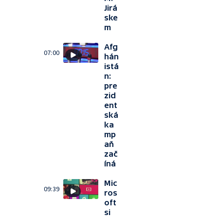
Jirá
ske
m
Afg
07:00
hán
istá
n:
pre
zid
ent
ská
ka
mp
aň
zač
íná
Mic
09:39
ros
oft
si