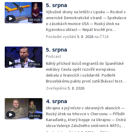
5. srpna
Výbušné drony na letišti v Lipsku — Rozkol v
americké Demokratické straně — Spekulace
30 min
o zásobách munice USA — Ruský útok na
Kyjevskou oblast — Nepál truchlí pro
horolezce — Ruský útok na Kyjevskou oblast
Poslední vysílání
5. 8. 2026
na ČT24
— Snaha o návrat tygrů do Kazachstánu
5. srpna
Podcast
Náhlý příchod tisíců migrantů do španělské
27 min
enklávy Ceuta opět rozvířil evropskou
debatu o hranicích i solidaritě. Podlehl
Bruselskému paktu první zatěžkávací test,
nebo Španělsko situaci zvládlo? Analytik
Zveřejněno
5. 8. 2026
Českého rozhlasu Viktor Daněk v podcastu
zahraniční redakce ČT24 Za horizont
4. srpna
rozkrývá zákulisní spory mezi Madridem a
Ukrajina a její místo v obranných aliancích —
Římem, politickou instrumentaci migrace ze
Ruský útok na trhovce v Chersonu — Příběh
29 min
strany sousedních států i fakt, proč jsou
Kanaďanky, který bojuje za Ukrajinu — Ostrá
volání po uzavření Schengenu spíše
slova Valerije Zalužného směrem k NATO;
vzkazem domácím voličům než reálným
Situace v Chersonu — Pětadvacet