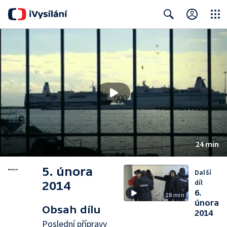
Close
Search
24 min
5. února
Další
díl
2014
6.
28 min
února
Obsah dílu
2014
Poslední přípravy