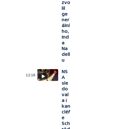
zvo
lil
ge
ner
ální
ho,
Ind
a
Na
dell
u
NS
12:16
A
sle
do
val
a i
kan
cléř
e
Sch