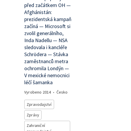
před začátkem OH —
Afghánistán:
prezidentská kampaň
začíná — Microsoft si
zvolil generálního,
Inda Nadellu — NSA
sledovala i kancléře
Schrödera — Stávka
zaměstnanců metra
ochromila Londýn —
V mexické nemocnici
léčí šamanka
Vyrobeno
2014
•
Česko
Zpravodajství
Zprávy
Zahraniční