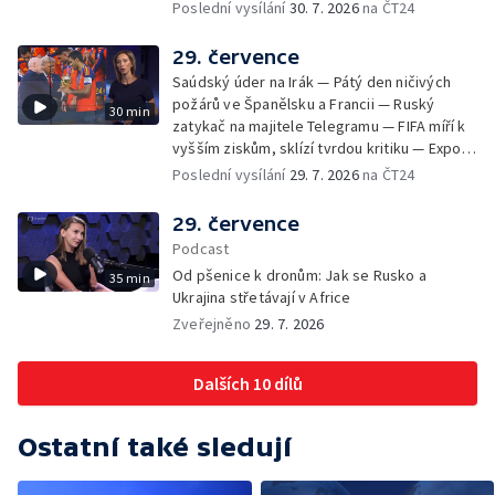
připravená bojkotovat MS ve fotbale —
Poslední vysílání
30. 7. 2026
na ČT24
Tisíce migrantů pronikly na španělské území
— Republikáni tvrdí, že Fauci pohrdá
29. července
Kongresem — Největší socha Panny Marie v
Saúdský úder na Irák — Pátý den ničivých
Evropě
požárů ve Španělsku a Francii — Ruský
30 min
zatykač na majitele Telegramu — FIFA míří k
vyšším ziskům, sklízí tvrdou kritiku — Export
ukrajinského obilí ohrožovaný Ruskem —
Poslední vysílání
29. 7. 2026
na ČT24
Japonsko po ničivém zemětřesení — Tak
trochu jiná lanovka
29. července
Podcast
Od pšenice k dronům: Jak se Rusko a
35 min
Ukrajina střetávají v Africe
Zveřejněno
29. 7. 2026
Dalších 10 dílů
Ostatní také sledují