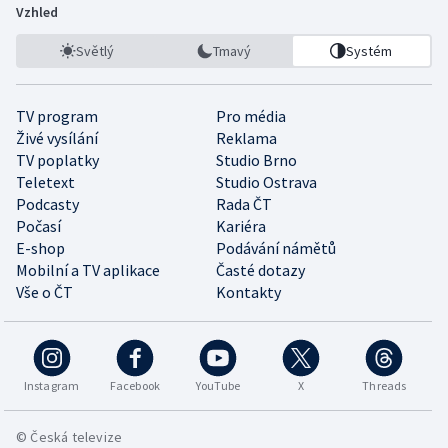
Vzhled
Světlý
Tmavý
Systém
TV program
Pro média
Živé vysílání
Reklama
TV poplatky
Studio Brno
Teletext
Studio Ostrava
Podcasty
Rada ČT
Počasí
Kariéra
E-shop
Podávání námětů
Mobilní a TV aplikace
Časté dotazy
Vše o ČT
Kontakty
Instagram
Facebook
YouTube
X
Threads
© Česká televize