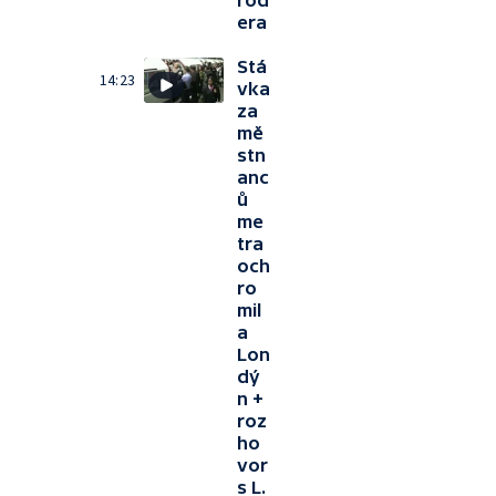
röd
era
Stá
14:23
vka
za
mě
stn
anc
ů
me
tra
och
ro
mil
a
Lon
dý
n +
roz
ho
vor
s L.