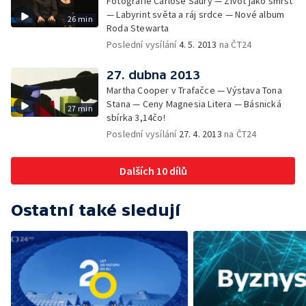
Fotografie Carlose Saury — Život jako smršť
— Labyrint světa a ráj srdce — Nové album
26 min
Roda Stewarta
Poslední vysílání
4. 5. 2013
na ČT24
27. dubna 2013
Martha Cooper v Trafačce — Výstava Tona
Stana — Ceny Magnesia Litera — Básnická
27 min
sbírka 3,14čo!
Poslední vysílání
27. 4. 2013
na ČT24
Dalších 10 dílů
Ostatní také sledují