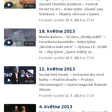
Zpověď čínského disidenta — Festival
27 min
Street for Art — Kniha týdne: Zázemí Jany
Šrámkové — Objekty věčnosti v Galerii
Rudolfinum
Poslední vysílání
25. 5. 2013
na ČT24
18. května 2013
Monika Načeva — Výstava „Zloději ptáků“ —
Cena Marka Ravenhilla — Kniha týdne:
27 min
„Návštěva malé smrti“ — Výstava 16 - 20 000
Hz — Klip týdne: „Space Oddity ve
skutečnosti“
Poslední vysílání
18. 5. 2013
na ČT24
11. května 2013
Sochař Aleš Veselý — Ostravské dny nové
hudby — Pouliční divadlo — Pražský
26 min
charismatograf — Operní megastar Rolando
Villazón
Poslední vysílání
11. 5. 2013
na ČT24
4. května 2013