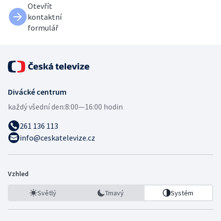
Otevřít
kontaktní
formulář
Divácké centrum
každý všední den:
8:00—16:00 hodin
261 136 113
info@ceskatelevize.cz
Vzhled
Světlý
Tmavý
Systém