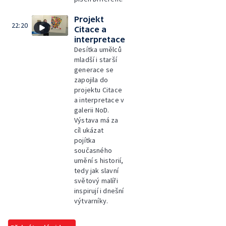
Projekt
22:20
Citace a
interpretace
Desítka umělců
mladší i starší
generace se
zapojila do
projektu Citace
a interpretace v
galerii NoD.
Výstava má za
cíl ukázat
pojítka
současného
umění s historií,
tedy jak slavní
světový malíři
inspirují i dnešní
výtvarníky.