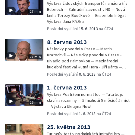
Výstava židovských transportů na nádraží v
Bubnech — Zahradní slavnost v ND — Nová
27 min
kniha Terezy Boučkové — Ensemble Inégal —
Výstava Jana Křížka
Poslední vysílání
15. 6. 2013
na ČT24
8. června 2013
Následky povodní v Praze — Martin
Kratochvíl — Následky povodní v Praze -
27 min
Divadlo pod Palmovkou — Mezinárodní
hudební festival Kutná Hora - Jiří Bárta —
Kniha týdne: Teorie masového šílenství —
Poslední vysílání
8. 6. 2013
na ČT24
Klip týdne: Jake Bugg
1. června 2013
Výstava Postiženi normalitou — Tata bojs
slaví narozeniny — 5 finalistů 5 měsíců 5 míst
26 min
— Výstava Ukrajina Now!
Poslední vysílání
1. 6. 2013
na ČT24
25. května 2013
Turingův test v podmínkách imitační hry —