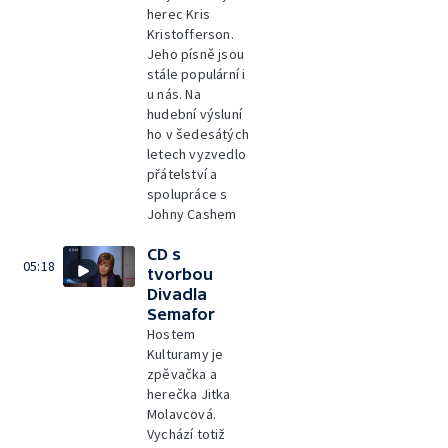
herec Kris
Kristofferson.
Jeho písně jsou
stále populární i
u nás. Na
hudební výsluní
ho v šedesátých
letech vyzvedlo
přátelství a
spolupráce s
Johny Cashem
CD s
05:18
tvorbou
Divadla
Semafor
Hostem
Kulturamy je
zpěvačka a
herečka Jitka
Molavcová.
Vychází totiž