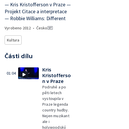
— Kris Kristofferson v Praze —
Projekt Citace a interpretace
— Robbie Williams: Different
Vyrobeno
2012
•
Česko
Kultura
Části dílu
Kris
01:04
Kristofferso
n v Praze
Podruhé a po
pěti letech
vystoupila v
Praze legenda
country hudby.
Nejen muzikant
ale i
holywoodský