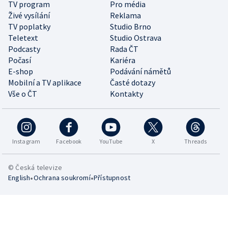
TV program
Pro média
Živé vysílání
Reklama
TV poplatky
Studio Brno
Teletext
Studio Ostrava
Podcasty
Rada ČT
Počasí
Kariéra
E-shop
Podávání námětů
Mobilní a TV aplikace
Časté dotazy
Vše o ČT
Kontakty
Instagram
Facebook
YouTube
X
Threads
© Česká televize
•
•
English
Ochrana soukromí
Přístupnost