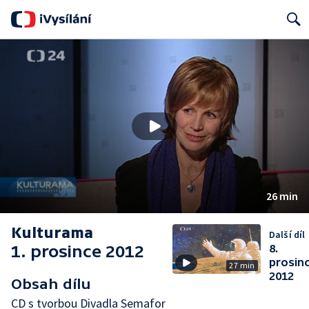
Search
26 min
Kulturama
Další díl
1. prosince 2012
8.
prosin
27 min
2012
Obsah dílu
CD s tvorbou Divadla Semafor