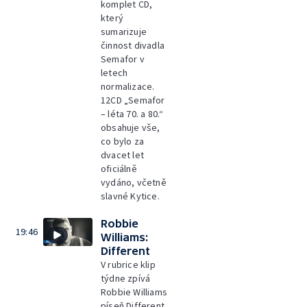
komplet CD,
který
sumarizuje
činnost divadla
Semafor v
letech
normalizace.
12CD „Semafor
– léta 70. a 80.“
obsahuje vše,
co bylo za
dvacet let
oficiálně
vydáno, včetně
slavné Kytice.
Robbie
19:46
Williams:
Different
V rubrice klip
týdne zpívá
Robbie Williams
píseň Different.