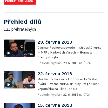
Přehrát celé video
Přehled dílů
121 přehratelných
29. června 2013
Dagmar Pecková povede mistrovské kursy
— MFF v Karlových Varech — Hornista
26 min
Přemysl Vojta
Poslední vysílání
29. 6. 2013
na ČT24
22. června 2013
Muzikál Touha zvaná Einodis — Jo Nesbo:
Švábi — Vážná hudba skupiny Prago Union —
27 min
Vzpomínka na Filipa Topola
Poslední vysílání
22. 6. 2013
na ČT24
15. června 2013