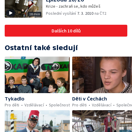
Krize - zachraň se, kdo můžeš
Poslední vysílání
7. 3. 2010
na ČT2
18 min
Dalších 10 dílů
Ostatní také sledují
Tykadlo
Děti v Čechách
Pro děti
Vzdělávací
Společnost
Pro děti
Vzdělávací
Společn