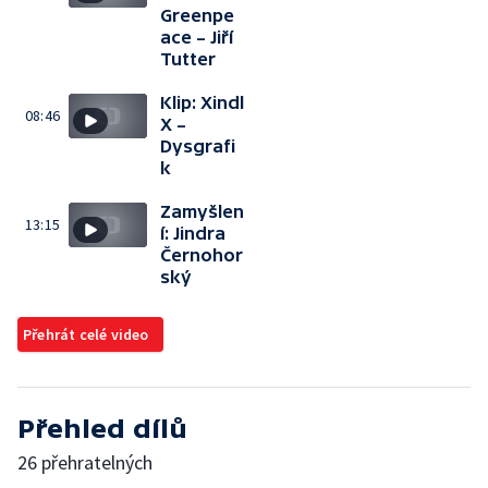
Greenpe
ace – Jiří
Tutter
Klip: Xindl
08:46
X –
Dysgrafi
k
Zamyšlen
13:15
í: Jindra
Černohor
ský
Přehrát celé video
Přehled dílů
26 přehratelných