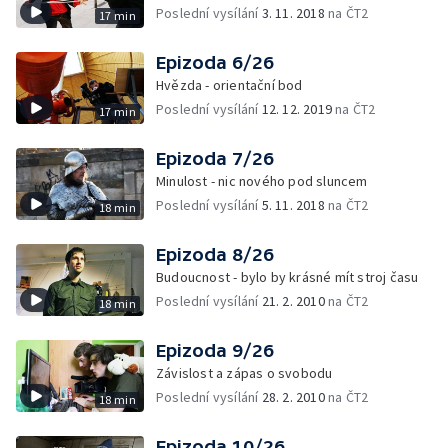
Poslední vysílání
3. 11. 2018
na ČT2
17 min
Epizoda 6/26
Hvězda - orientační bod
Poslední vysílání
12. 12. 2019
na ČT2
17 min
Epizoda 7/26
Minulost - nic nového pod sluncem
Poslední vysílání
5. 11. 2018
na ČT2
18 min
Epizoda 8/26
Budoucnost - bylo by krásné mít stroj času
Poslední vysílání
21. 2. 2010
na ČT2
18 min
Epizoda 9/26
Závislost a zápas o svobodu
Poslední vysílání
28. 2. 2010
na ČT2
18 min
Epizoda 10/26