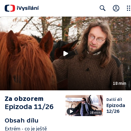
Clo
Search
18 min
Za obzorem
Další díl
Epizoda 11/26
Epizoda
12/26
18 min
Obsah dílu
Extrém - co je ještě