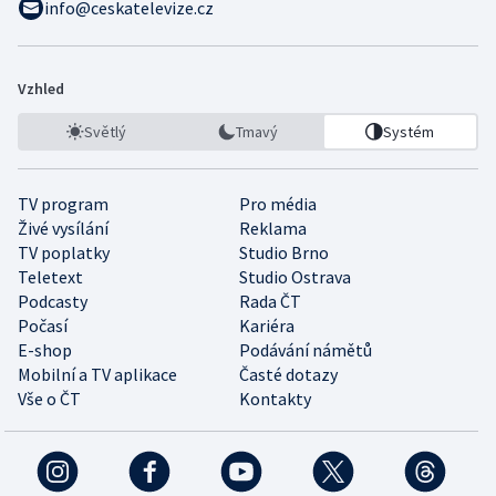
info@ceskatelevize.cz
Vzhled
Světlý
Tmavý
Systém
TV program
Pro média
Živé vysílání
Reklama
TV poplatky
Studio Brno
Teletext
Studio Ostrava
Podcasty
Rada ČT
Počasí
Kariéra
E-shop
Podávání námětů
Mobilní a TV aplikace
Časté dotazy
Vše o ČT
Kontakty