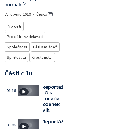
normální?
Vyrobeno
2010
•
Česko
Pro děti
Pro děti - vzdělávací
Společnost
Děti a mládež
Spiritualita
Křesťanství
Části dílu
Reportáž
01:16
: O.s.
Lunaria –
Zdeněk
Vlk
Reportáž
05:06
: