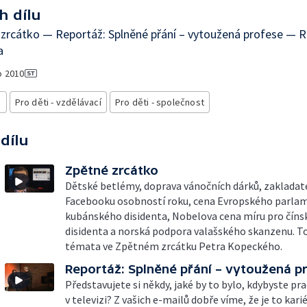
h dílu
zrcátko — Reportáž: Splněné přání – vytoužená profese — R
a
o
2010
i
Pro děti - vzdělávací
Pro děti - společnost
 dílu
Zpětné zrcátko
Dětské betlémy, doprava vánočních dárků, zakladat
Facebooku osobností roku, cena Evropského parla
kubánského disidenta, Nobelova cena míru pro čín
disidenta a norská podpora valašského skanzenu. To
témata ve Zpětném zrcátku Petra Kopeckého.
Reportáž: Splněné přání – vytoužená p
Představujete si někdy, jaké by to bylo, kdybyste pra
v televizi? Z vašich e-mailů dobře víme, že je to kari