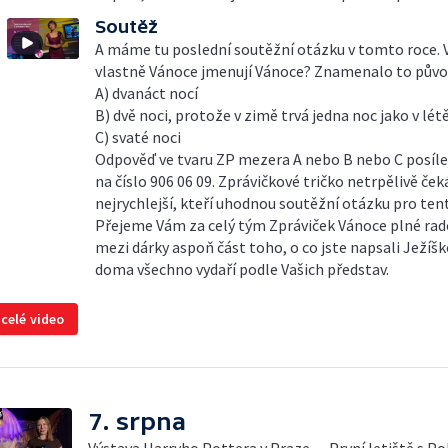
Soutěž
A máme tu poslední soutěžní otázku v tomto roce. V
vlastně Vánoce jmenují Vánoce? Znamenalo to půvo
A) dvanáct nocí
B) dvě noci, protože v zimě trvá jedna noc jako v lét
C) svaté noci
Odpověď ve tvaru ZP mezera A nebo B nebo C posíle
na číslo 906 06 09. Zprávičkové tričko netrpělivě čeká
nejrychlejší, kteří uhodnou soutěžní otázku pro tent
Přejeme Vám za celý tým Zpráviček Vánoce plné rados
mezi dárky aspoň část toho, o co jste napsali Ježíško
doma všechno vydaří podle Vašich představ.
 celé video
7. srpna