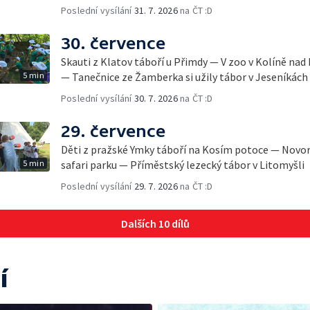
Poslední vysílání
31. 7. 2026
na ČT :D
30. července
Skauti z Klatov táboří u Přimdy — V zoo v Kolíně nad
5 min
— Tanečnice ze Žamberka si užily tábor v Jeseníkách
Poslední vysílání
30. 7. 2026
na ČT :D
29. července
Děti z pražské Ymky táboří na Kosím potoce — Novo
5 min
safari parku — Příměstský lezecký tábor v Litomyšli
Poslední vysílání
29. 7. 2026
na ČT :D
Dalších 10 dílů
í