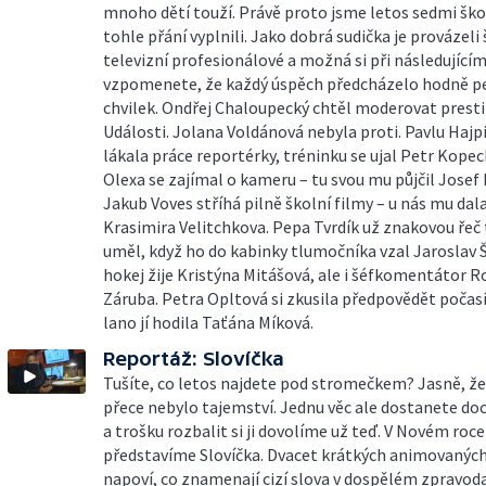
mnoho dětí touží. Právě proto jsme letos sedmi šk
tohle přání vyplnili. Jako dobrá sudička je provázeli 
televizní profesionálové a možná si při následující
vzpomenete, že každý úspěch předcházelo hodně p
chvilek. Ondřej Chaloupecký chtěl moderovat presti
Události. Jolana Voldánová nebyla proti. Pavlu Hajp
lákala práce reportérky, tréninku se ujal Petr Kope
Olexa se zajímal o kameru – tu svou mu půjčil Josef 
Jakub Voves stříhá pilně školní filmy – u nás mu dala
Krasimira Velitchkova. Pepa Tvrdík už znakovou řeč
uměl, když ho do kabinky tlumočníka vzal Jaroslav Š
hokej žije Kristýna Mitášová, ale i šéfkomentátor R
Záruba. Petra Opltová si zkusila předpovědět počas
lano jí hodila Taťána Míková.
Reportáž: Slovíčka
Tušíte, co letos najdete pod stromečkem? Jasně, že 
přece nebylo tajemství. Jednu věc ale dostanete doc
a trošku rozbalit si ji dovolíme už teď. V Novém roc
představíme Slovíčka. Dvacet krátkých animovanýc
napoví, co znamenají cizí slova v dospělém zpravoda