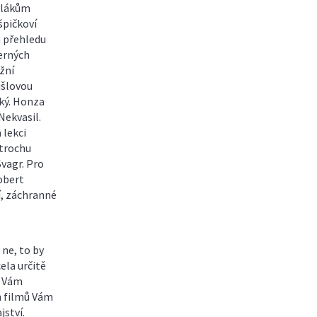
olákům
špičkoví
m přehledu
erných
žní
išlovou
cký. Honza
Nekvasil.
 lekci
 trochu
vagr. Pro
obert
í, záchranné
ne, to by
ela určitě
e Vám
h filmů Vám
jství.