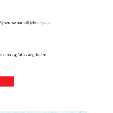
 Rýnem se narodil jelínek pudu
rozená tygřata v anglickém