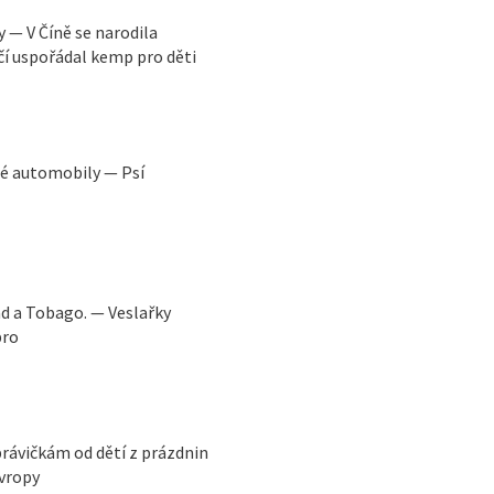
y — V Číně se narodila
čí uspořádal kemp pro děti
ré automobily — Psí
ad a Tobago. — Veslařky
bro
právičkám od dětí z prázdnin
Evropy