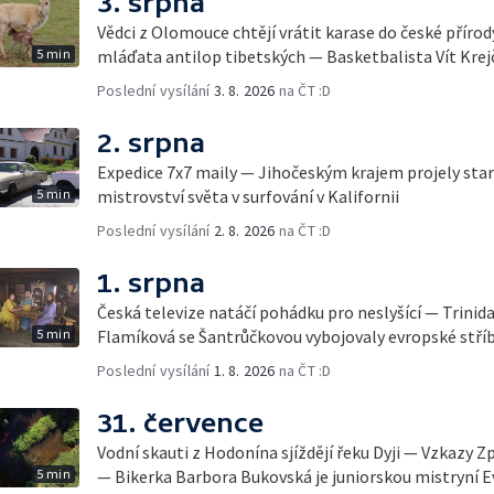
3. srpna
Vědci z Olomouce chtějí vrátit karase do české přírod
5 min
mláďata antilop tibetských — Basketbalista Vít Krej
Poslední vysílání
3. 8. 2026
na ČT :D
2. srpna
Expedice 7x7 maily — Jihočeským krajem projely sta
5 min
mistrovství světa v surfování v Kalifornii
Poslední vysílání
2. 8. 2026
na ČT :D
1. srpna
Česká televize natáčí pohádku pro neslyšící — Trinid
5 min
Flamíková se Šantrůčkovou vybojovaly evropské stří
Poslední vysílání
1. 8. 2026
na ČT :D
31. července
Vodní skauti z Hodonína sjíždějí řeku Dyji — Vzkazy Z
5 min
— Bikerka Barbora Bukovská je juniorskou mistryní 