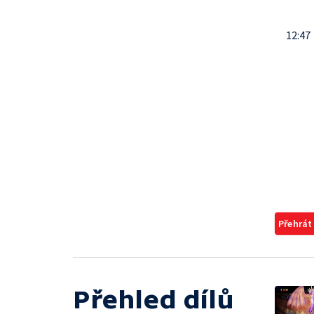
12:47
Přehrát
Přehled dílů