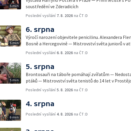
Výstava Harryho Pottera v Praze — První letiště s 
5 min
soustředění ve Zderadicích
Poslední vysílání
7. 8. 2026
na ČT :D
6. srpna
Výročí narození objevitele penicilinu. Alexandera Fl
5 min
Bosně a Hercegovině — Mistrovství světa juniorů v at
Poslední vysílání
6. 8. 2026
na ČT :D
5. srpna
Brontosauři na táboře pomáhají zvířatům — Nedostat
5 min
ptáků — Mistrovství světa tenistů do 14 let v Prostěj
Poslední vysílání
5. 8. 2026
na ČT :D
4. srpna
Poslední vysílání
4. 8. 2026
na ČT :D
6 min