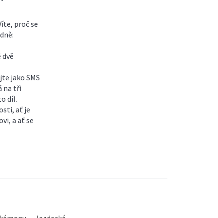
íte, proč se
dně:
ě dvě
jte jako SMS
 na tři
o díl.
ti, ať je
vi, a ať se