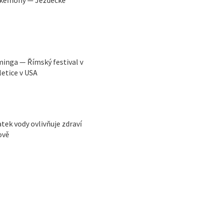
Pokémony — Jezdecké
eminga — Římský festival v
letice v USA
ek vody ovlivňuje zdraví
ově