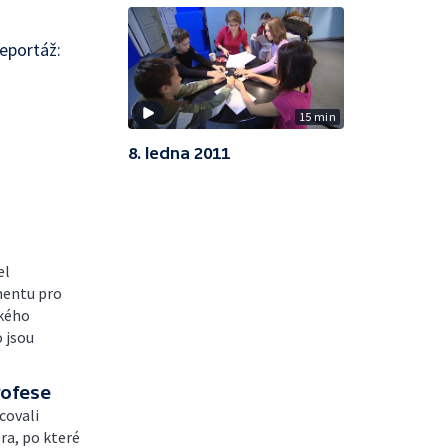
eportáž:
15 min
8. ledna 2011
el
mentu pro
ského
 jsou
rofese
covali
éra, po které