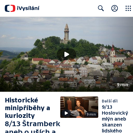
Close
Search
9 min
Historické
Další díl
minipříběhy a
9/13
Hoslovický
kuriozity
9 min
mlýn aneb
8/13 Štramberk
skanzen
aneb o uších a
lidského