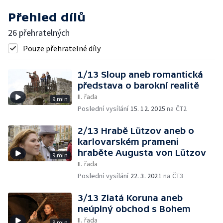
Přehled dílů
26 přehratelných
Pouze přehratelné díly
1/13 Sloup aneb romantická
představa o barokní realitě
II. řada
9 min
Poslední vysílání
15. 12. 2025
na ČT2
2/13 Hrabě Lützov aneb o
karlovarském prameni
hraběte Augusta von Lützov
9 min
II. řada
Poslední vysílání
22. 3. 2021
na ČT3
3/13 Zlatá Koruna aneb
neúplný obchod s Bohem
II. řada
9 min