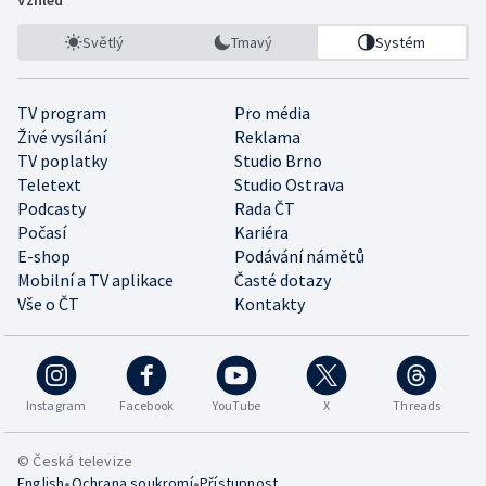
Vzhled
Světlý
Tmavý
Systém
TV program
Pro média
Živé vysílání
Reklama
TV poplatky
Studio Brno
Teletext
Studio Ostrava
Podcasty
Rada ČT
Počasí
Kariéra
E-shop
Podávání námětů
Mobilní a TV aplikace
Časté dotazy
Vše o ČT
Kontakty
Instagram
Facebook
YouTube
X
Threads
© Česká televize
•
•
English
Ochrana soukromí
Přístupnost