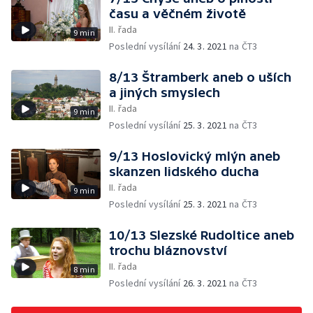
času a věčném životě
II. řada
9 min
Poslední vysílání
24. 3. 2021
na ČT3
8/13 Štramberk aneb o uších
a jiných smyslech
II. řada
9 min
Poslední vysílání
25. 3. 2021
na ČT3
9/13 Hoslovický mlýn aneb
skanzen lidského ducha
II. řada
9 min
Poslední vysílání
25. 3. 2021
na ČT3
10/13 Slezské Rudoltice aneb
trochu bláznovství
II. řada
8 min
Poslední vysílání
26. 3. 2021
na ČT3