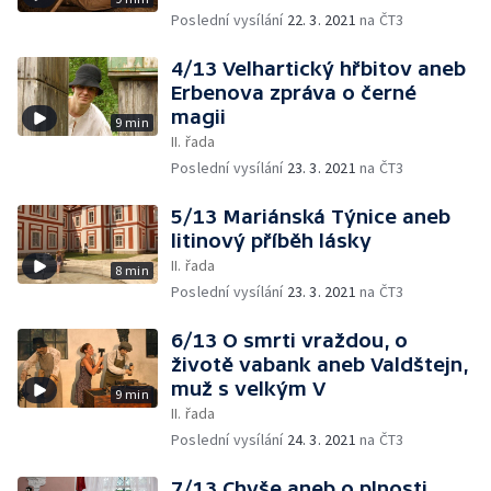
Poslední vysílání
22. 3. 2021
na ČT3
4/13 Velhartický hřbitov aneb
Erbenova zpráva o černé
magii
9 min
II. řada
Poslední vysílání
23. 3. 2021
na ČT3
5/13 Mariánská Týnice aneb
litinový příběh lásky
II. řada
8 min
Poslední vysílání
23. 3. 2021
na ČT3
6/13 O smrti vraždou, o
životě vabank aneb Valdštejn,
muž s velkým V
9 min
II. řada
Poslední vysílání
24. 3. 2021
na ČT3
7/13 Chyše aneb o plnosti