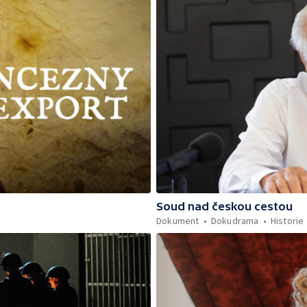
Soud nad českou cestou
Dokument
Dokudrama
Historie