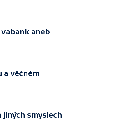
ě vabank aneb
su a věčném
a jiných smyslech