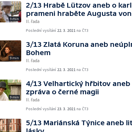
2/13 Hrabě Lützov aneb o ka
prameni hraběte Augusta von
9 min
II. řada
Poslední vysílání
22. 3. 2021
na ČT3
3/13 Zlatá Koruna aneb neúpl
Bohem
9 min
II. řada
Poslední vysílání
22. 3. 2021
na ČT3
4/13 Velhartický hřbitov ane
zpráva o černé magii
9 min
II. řada
Poslední vysílání
23. 3. 2021
na ČT3
5/13 Mariánská Týnice aneb li
lásky