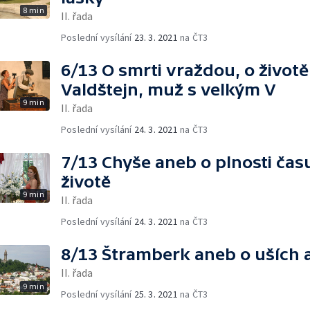
8 min
II. řada
Poslední vysílání
23. 3. 2021
na ČT3
6/13 O smrti vraždou, o život
Valdštejn, muž s velkým V
9 min
II. řada
Poslední vysílání
24. 3. 2021
na ČT3
7/13 Chyše aneb o plnosti ča
životě
9 min
II. řada
Poslední vysílání
24. 3. 2021
na ČT3
8/13 Štramberk aneb o uších 
II. řada
9 min
Poslední vysílání
25. 3. 2021
na ČT3