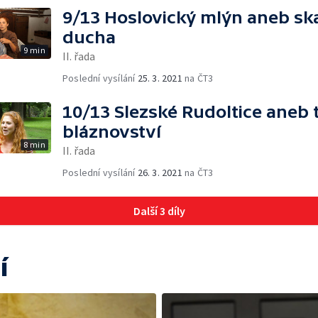
9/13 Hoslovický mlýn aneb sk
ducha
9 min
II. řada
Poslední vysílání
25. 3. 2021
na ČT3
10/13 Slezské Rudoltice aneb 
bláznovství
8 min
II. řada
Poslední vysílání
26. 3. 2021
na ČT3
Další 3 díly
í