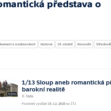
omantická představa o
kument o osobnostech
Historie
19. století
Novověk
Středově
1/13 Sloup aneb romantická p
barokní realitě
9 min
II. řada
Poslední vysílání
15. 12. 2025
na ČT2