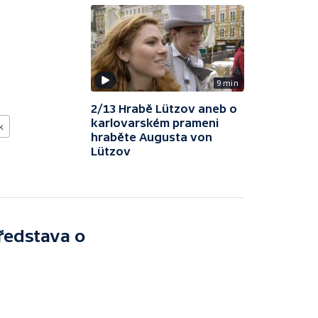
9 min
2/13 Hrabě Lützov aneb o
karlovarském prameni
k
hraběte Augusta von
Lützov
ředstava o