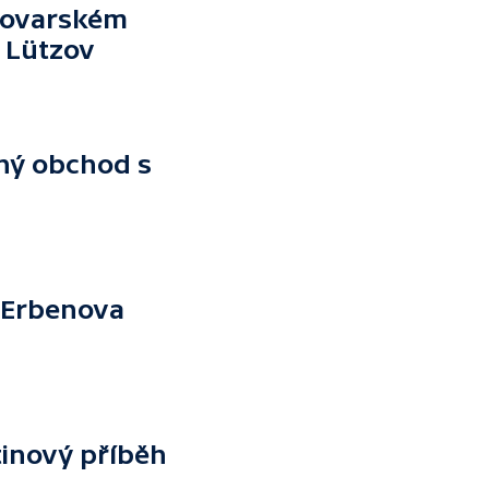
rlovarském
 Lützov
ný obchod s
b Erbenova
tinový příběh