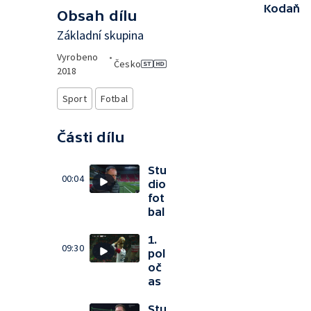
Kodaň
Obsah dílu
Základní skupina
Vyrobeno
•
Česko
2018
Sport
Fotbal
Části dílu
Stu
00:04
dio
fot
bal
1.
09:30
pol
oč
as
Stu