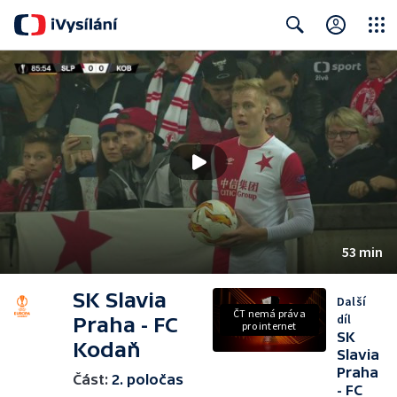
Close
Search
53 min
SK Slavia
Další
ČT nemá práva
díl
Praha - FC
pro internet
SK
Kodaň
Slavia
Praha
Část:
2. poločas
- FC