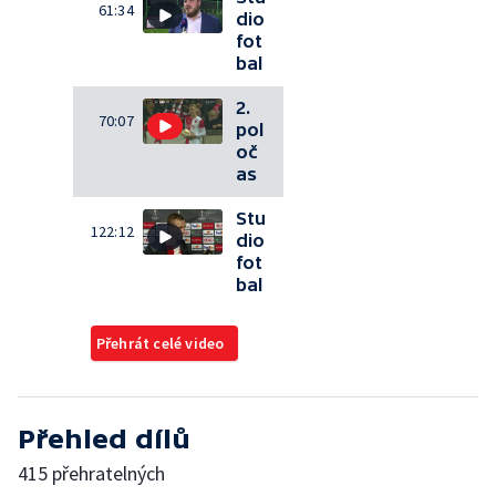
61:34
dio
fot
bal
2.
70:07
pol
oč
as
Stu
122:12
dio
fot
bal
Přehrát celé video
Přehled dílů
415 přehratelných