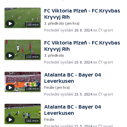
FC Viktoria Plzeň - FC Kryvbas
Kryvyj Rih
3. předkolo (jen hra)
100 min
Poslední vysílání
20. 8. 2024
na ČT sport
FC Viktoria Plzeň - FC Kryvbas
Kryvyj Rih
3. předkolo
132 min
Poslední vysílání
15. 8. 2024
na ČT sport
Atalanta BC - Bayer 04
Leverkusen
Finále (jen hra)
104 min
Poslední vysílání
23. 5. 2024
na ČT sport
Atalanta BC - Bayer 04
Leverkusen
Finále
161 min
Poslední vysílání
22. 5. 2024
na ČT sport