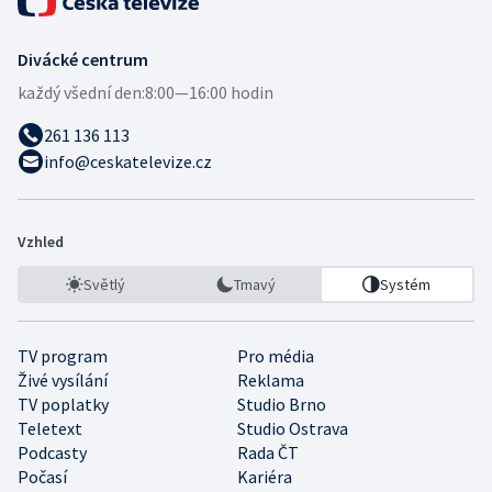
Divácké centrum
každý všední den:
8:00—16:00 hodin
261 136 113
info@ceskatelevize.cz
Vzhled
Světlý
Tmavý
Systém
TV program
Pro média
Živé vysílání
Reklama
TV poplatky
Studio Brno
Teletext
Studio Ostrava
Podcasty
Rada ČT
Počasí
Kariéra