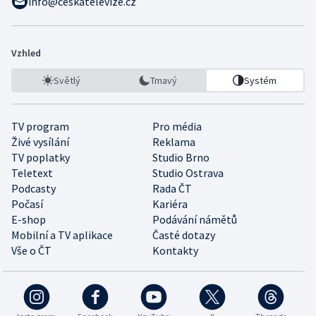
info@ceskatelevize.cz
Vzhled
Světlý
Tmavý
Systém
TV program
Pro média
Živé vysílání
Reklama
TV poplatky
Studio Brno
Teletext
Studio Ostrava
Podcasty
Rada ČT
Počasí
Kariéra
E-shop
Podávání námětů
Mobilní a TV aplikace
Časté dotazy
Vše o ČT
Kontakty