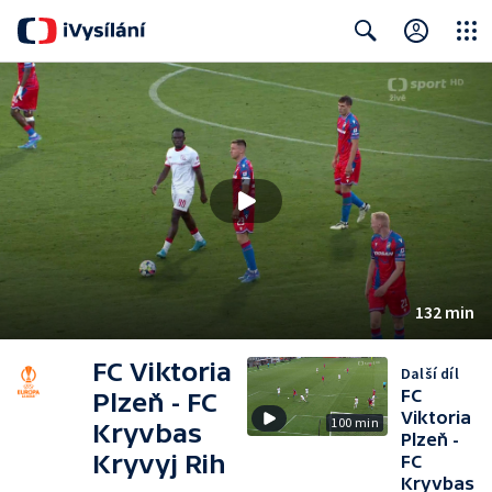
Close
Search
132 min
FC Viktoria
Další díl
FC
Plzeň - FC
Viktoria
100 min
Kryvbas
Plzeň -
Kryvyj Rih
FC
Kryvbas