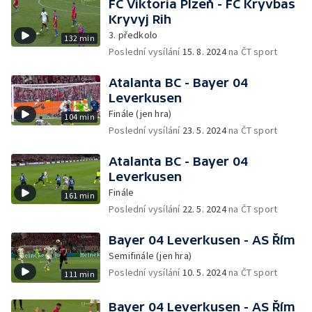
FC Viktoria Plzeň - FC Kryvbas
Kryvyj Rih
3. předkolo
132 min
Poslední vysílání
15. 8. 2024
na ČT sport
Atalanta BC - Bayer 04
Leverkusen
Finále (jen hra)
104 min
Poslední vysílání
23. 5. 2024
na ČT sport
Atalanta BC - Bayer 04
Leverkusen
Finále
161 min
Poslední vysílání
22. 5. 2024
na ČT sport
Bayer 04 Leverkusen - AS Řím
Semifinále (jen hra)
Poslední vysílání
10. 5. 2024
na ČT sport
111 min
Bayer 04 Leverkusen - AS Řím