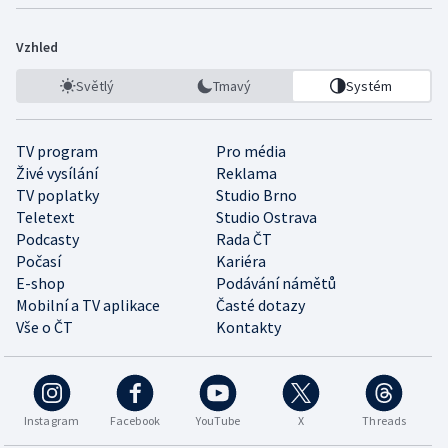
Vzhled
Světlý
Tmavý
Systém
TV program
Pro média
Živé vysílání
Reklama
TV poplatky
Studio Brno
Teletext
Studio Ostrava
Podcasty
Rada ČT
Počasí
Kariéra
E-shop
Podávání námětů
Mobilní a TV aplikace
Časté dotazy
Vše o ČT
Kontakty
Instagram
Facebook
YouTube
X
Threads