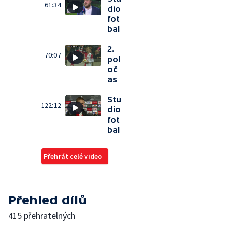
61:34
dio
fot
bal
2.
70:07
pol
oč
as
Stu
122:12
dio
fot
bal
Přehrát celé video
Přehled dílů
415 přehratelných