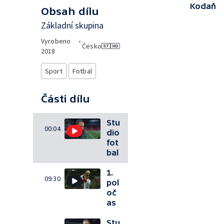
Kodaň
Obsah dílu
Základní skupina
Vyrobeno
•
Česko
2018
Sport
Fotbal
Části dílu
Stu
00:04
dio
fot
bal
1.
09:30
pol
oč
as
Stu