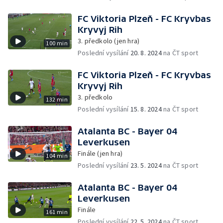
FC Viktoria Plzeň - FC Kryvbas
Kryvyj Rih
3. předkolo (jen hra)
100 min
Poslední vysílání
20. 8. 2024
na ČT sport
FC Viktoria Plzeň - FC Kryvbas
Kryvyj Rih
3. předkolo
132 min
Poslední vysílání
15. 8. 2024
na ČT sport
Atalanta BC - Bayer 04
Leverkusen
Finále (jen hra)
104 min
Poslední vysílání
23. 5. 2024
na ČT sport
Atalanta BC - Bayer 04
Leverkusen
Finále
161 min
Poslední vysílání
22. 5. 2024
na ČT sport