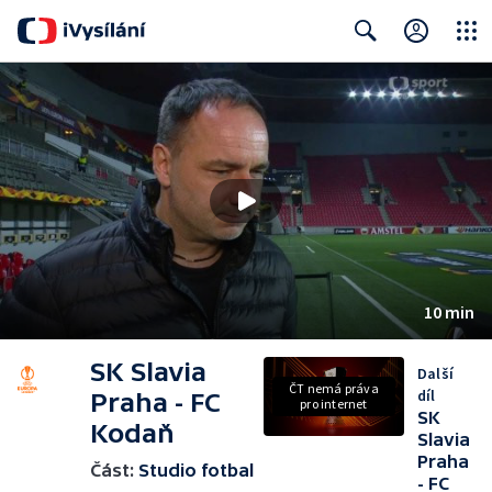
Close
Search
10 min
SK Slavia
Další
ČT nemá práva
díl
Praha - FC
pro internet
SK
Kodaň
Slavia
Praha
Část:
Studio fotbal
- FC