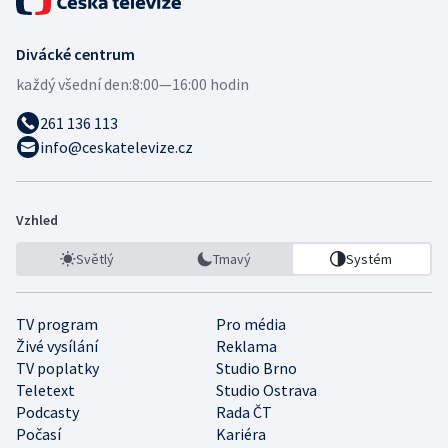
Divácké centrum
každý všední den:
8:00—16:00 hodin
261 136 113
info@ceskatelevize.cz
Vzhled
Světlý
Tmavý
Systém
TV program
Pro média
Živé vysílání
Reklama
TV poplatky
Studio Brno
Teletext
Studio Ostrava
Podcasty
Rada ČT
Počasí
Kariéra