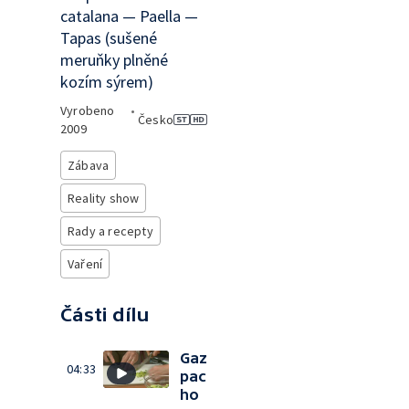
catalana — Paella —
Tapas (sušené
meruňky plněné
kozím sýrem)
Vyrobeno
•
Česko
2009
Zábava
Reality show
Rady a recepty
Vaření
Části dílu
Gaz
04:33
pac
ho