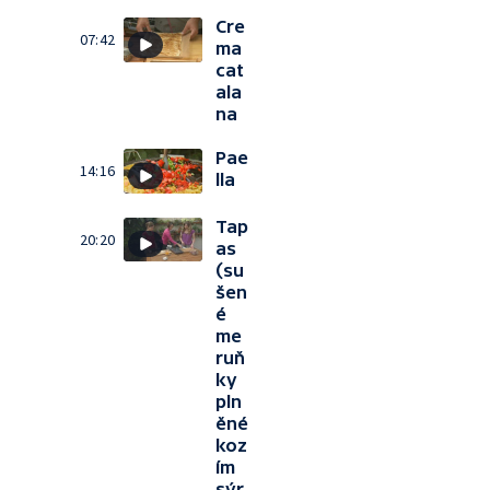
Cre
07:42
ma
cat
ala
na
Pae
14:16
lla
Tap
20:20
as
(su
šen
é
me
ruň
ky
pln
ěné
koz
ím
sýr