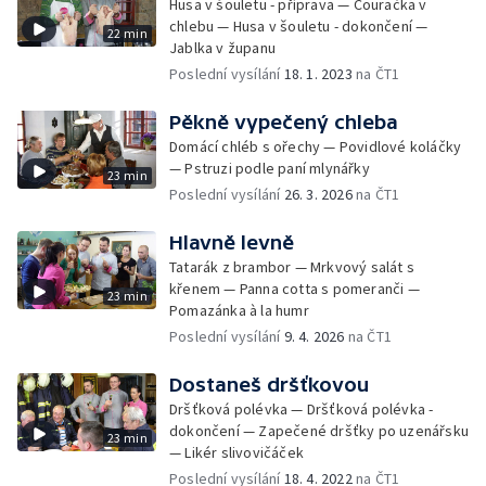
Husa v šouletu - příprava — Couračka v
chlebu — Husa v šouletu - dokončení —
22 min
Jablka v županu
Poslední vysílání
18. 1. 2023
na ČT1
Pěkně vypečený chleba
Domácí chléb s ořechy — Povidlové koláčky
— Pstruzi podle paní mlynářky
23 min
Poslední vysílání
26. 3. 2026
na ČT1
Hlavně levně
Tatarák z brambor — Mrkvový salát s
křenem — Panna cotta s pomeranči —
23 min
Pomazánka à la humr
Poslední vysílání
9. 4. 2026
na ČT1
Dostaneš dršťkovou
Dršťková polévka — Dršťková polévka -
dokončení — Zapečené dršťky po uzenářsku
23 min
— Likér slivovičáček
Poslední vysílání
18. 4. 2022
na ČT1