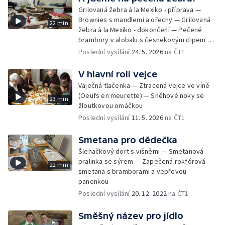
2. část — Marcipánové brambory a hrozny s
Grilovaná žebra à la Mexiko - příprava —
vinnou pěnou
Brownies s mandlemi a ořechy — Grilovaná
22 min
žebra à la Mexiko - dokončení — Pečené
brambory v alobalu s česnekovým dipem —
Barbecue omáčka
Poslední vysílání
24. 5. 2026
na ČT1
V hlavní roli vejce
Vaječná tlačenka — Ztracená vejce ve víně
(Oeufs en meurette) — Sněhové noky se
23 min
žloutkovou omáčkou
Poslední vysílání
11. 5. 2026
na ČT1
Smetana pro dědečka
Šlehačkový dort s višněmi — Smetanová
pralinka se sýrem — Zapečená rokfórová
22 min
smetana s bramborami a vepřovou
panenkou
Poslední vysílání
20. 12. 2022
na ČT1
Směšný název pro jídlo