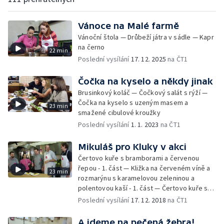
Vánoce na Malé farmě
Vánoční štola — Drůbeží játra v sádle — Kapr
na černo
22 min
Poslední vysílání
17. 12. 2025
na ČT1
Čočka na kyselo a někdy jinak
Brusinkový koláč — Čočkový salát s rýží —
Čočka na kyselo s uzeným masem a
23 min
smažené cibulové kroužky
Poslední vysílání
1. 1. 2023
na ČT1
Mikuláš pro Kluky v akci
Čertovo kuře s bramborami a červenou
řepou - 1. část — Kližka na červeném víně a
23 min
rozmarýnu s karamelovou zeleninou a
polentovou kaší - 1. část — Čertovo kuře s
bramborami a červenou řepou - 2. část —
Poslední vysílání
17. 12. 2018
na ČT1
Kližka na červeném víně a rozmarýnu s
karamelovou zeleninou a polentovou kaší -
A jdeme na pečená žebra!