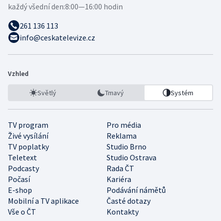
každý všední den:
8:00—16:00 hodin
261 136 113
info@ceskatelevize.cz
Vzhled
Světlý
Tmavý
Systém
TV program
Pro média
Živé vysílání
Reklama
TV poplatky
Studio Brno
Teletext
Studio Ostrava
Podcasty
Rada ČT
Počasí
Kariéra
E-shop
Podávání námětů
Mobilní a TV aplikace
Časté dotazy
Vše o ČT
Kontakty