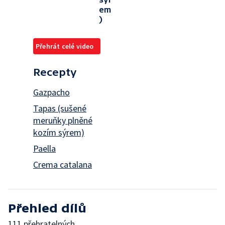
em
)
Přehrát celé video
Recepty
Gazpacho
Tapas (sušené
meruňky plněné
kozím sýrem)
Paella
Crema catalana
Přehled dílů
111 přehratelných