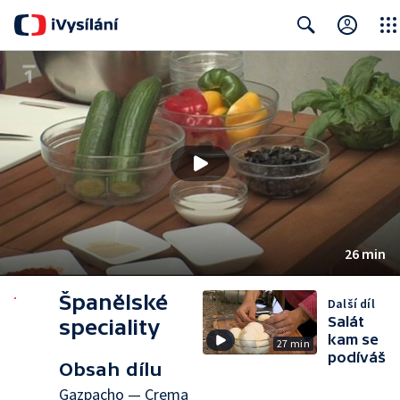
Close
Search
26 min
Španělské
Další díl
Salát
speciality
kam se
27 min
podíváš
Obsah dílu
Gazpacho — Crema