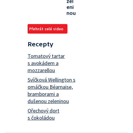
zel
eni
nou
Přehrát celé video
Recepty
Tomatový tartar
s avokádem a
mozzarellou
Svíčková Wellington s
omáčkou Béarnaise,
bramborami a
dušenou zeleninou
Ořechový dort
s čokoládou