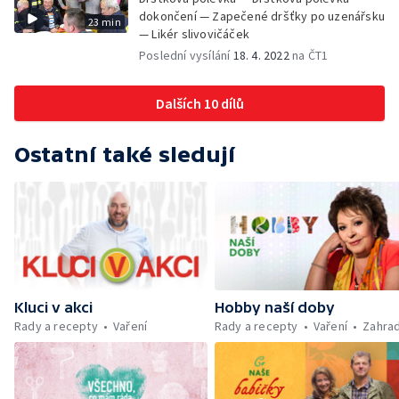
dokončení — Zapečené dršťky po uzenářsku
23 min
— Likér slivovičáček
Poslední vysílání
18. 4. 2022
na ČT1
Dalších 10 dílů
Ostatní také sledují
Kluci v akci
Hobby naší doby
Rady a recepty
Vaření
Rady a recepty
Vaření
Zahra