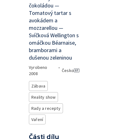
čokoládou —
Tomatový tartar s
avokádem a
mozzarellou —
Svíčková Wellington s
omáčkou Béarnaise,
bramborami a
dušenou zeleninou
Vyrobeno
•
Česko
2008
Zábava
Reality show
Rady a recepty
Vaření
Části dílu