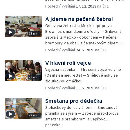
bramborami a červenou řepou - 2. část —
Poslední vysílání
17. 12. 2018
na ČT1
Kližka na červeném víně a rozmarýnu s
karamelovou zeleninou a polentovou kaší -
A jdeme na pečená žebra!
2. část — Marcipánové brambory a hrozny s
Grilovaná žebra à la Mexiko - příprava —
vinnou pěnou
Brownies s mandlemi a ořechy — Grilovaná
22 min
žebra à la Mexiko - dokončení — Pečené
brambory v alobalu s česnekovým dipem —
Barbecue omáčka
Poslední vysílání
24. 5. 2026
na ČT1
V hlavní roli vejce
Vaječná tlačenka — Ztracená vejce ve víně
(Oeufs en meurette) — Sněhové noky se
23 min
žloutkovou omáčkou
Poslední vysílání
11. 5. 2026
na ČT1
Smetana pro dědečka
Šlehačkový dort s višněmi — Smetanová
pralinka se sýrem — Zapečená rokfórová
22 min
smetana s bramborami a vepřovou
panenkou