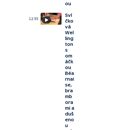
ou
Sví
12:55
čko
vá
Wel
ling
ton
s
om
áčk
ou
Béa
rnai
se,
bra
mb
ora
mi a
duš
eno
u