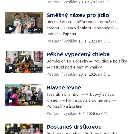
Poslední vysílání
20. 12. 2022
na ČT1
Směšný název pro jídlo
Husa v šouletu - příprava — Couračka v
chlebu — Husa v šouletu - dokončení —
22 min
Jablka v županu
Poslední vysílání
18. 1. 2023
na ČT1
Pěkně vypečený chleba
Domácí chléb s ořechy — Povidlové koláčky
— Pstruzi podle paní mlynářky
23 min
Poslední vysílání
26. 3. 2026
na ČT1
Hlavně levně
Tatarák z brambor — Mrkvový salát s
křenem — Panna cotta s pomeranči —
23 min
Pomazánka à la humr
Poslední vysílání
9. 4. 2026
na ČT1
Dostaneš dršťkovou
Dršťková polévka — Dršťková polévka -