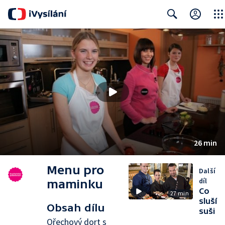
Close
Search
26 min
Menu pro
Další
díl
maminku
Co
27 min
sluší
Obsah dílu
suši
Ořechový dort s