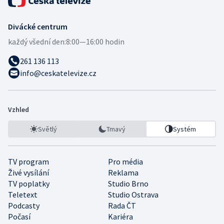
Divácké centrum
každý všední den:
8:00—16:00 hodin
261 136 113
info@ceskatelevize.cz
Vzhled
Světlý
Tmavý
Systém
TV program
Pro média
Živé vysílání
Reklama
TV poplatky
Studio Brno
Teletext
Studio Ostrava
Podcasty
Rada ČT
Počasí
Kariéra