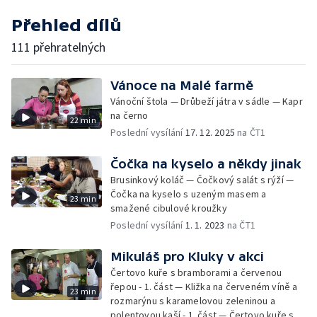
Přehled dílů
111 přehratelných
Vánoce na Malé farmě
Vánoční štola — Drůbeží játra v sádle — Kapr
na černo
22 min
Poslední vysílání
17. 12. 2025
na ČT1
Čočka na kyselo a někdy jinak
Brusinkový koláč — Čočkový salát s rýží —
Čočka na kyselo s uzeným masem a
23 min
smažené cibulové kroužky
Poslední vysílání
1. 1. 2023
na ČT1
Mikuláš pro Kluky v akci
Čertovo kuře s bramborami a červenou
řepou - 1. část — Kližka na červeném víně a
23 min
rozmarýnu s karamelovou zeleninou a
polentovou kaší - 1. část — Čertovo kuře s