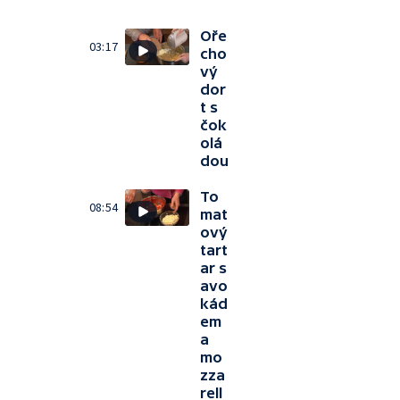
Oře
03:17
cho
vý
dor
t s
čok
olá
dou
To
08:54
mat
ový
tart
ar s
avo
kád
em
a
mo
zza
rell