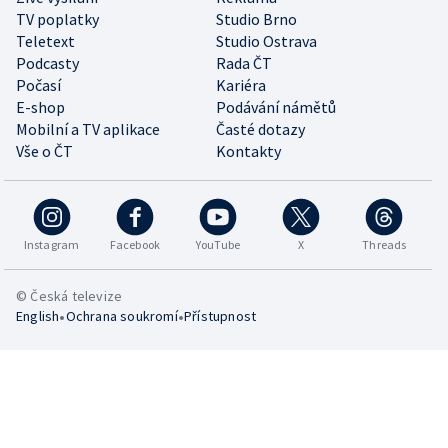
TV poplatky
Studio Brno
Teletext
Studio Ostrava
Podcasty
Rada ČT
Počasí
Kariéra
E-shop
Podávání námětů
Mobilní a TV aplikace
Časté dotazy
Vše o ČT
Kontakty
Instagram
Facebook
YouTube
X
Threads
© Česká televize
•
•
English
Ochrana soukromí
Přístupnost