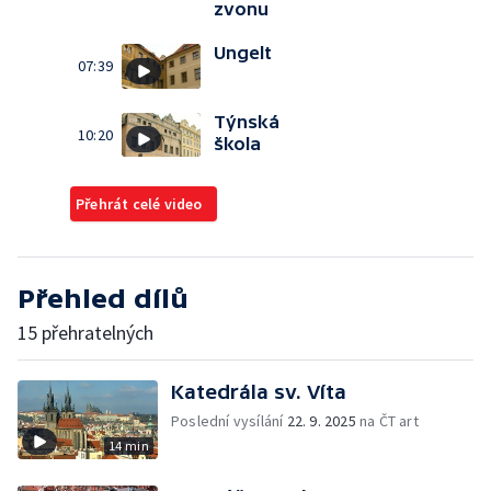
zvonu
Ungelt
07:39
Týnská
10:20
škola
Přehrát celé video
Přehled dílů
15 přehratelných
Katedrála sv. Víta
Poslední vysílání
22. 9. 2025
na ČT art
14 min