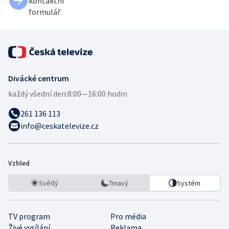
kontaktní
formulář
Divácké centrum
každý všední den:
8:00—16:00 hodin
261 136 113
info@ceskatelevize.cz
Vzhled
Světlý
Tmavý
Systém
TV program
Pro média
Živé vysílání
Reklama