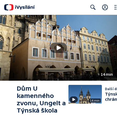
Clo
Search
14 min
Dům U
Další d
Týns
kamenného
chrá
14 min
zvonu, Ungelt a
Týnská škola