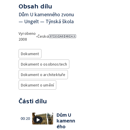
Obsah dílu
Dům U kamenného zvonu
— Ungelt — Týnská škola
Vyrobeno
•
Česko
2008
Dokument
Dokument o osobnostech
Dokument o architektuře
Dokument o umění
Části dílu
Dům U
00:20
kamenn
ého