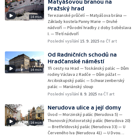
Matyášovou branou na
Pražský hrad
Terezianské průčelí — Matyášova brána —
14 min
Základy kostela Panny Marie — Druhé
nádvoří — Původní hradby z doby Soběslava
I. — Třetí nádvoří
Poslední vysílání
15. 9. 2025
na ČT art
Od Radničních schodů na
Hradčanské náměstí
Tři cesty na Hrad — Toskánský palác — Dům
14 min
rodiny Václava z Radče — Dům pážat —
Arcibiskupský palác — Schwarzenberský
palác — Mariánský sloup
Poslední vysílání
8. 9. 2025
na ČT art
Nerudova ulice a její domy
Úvod — Morzinský palác (Nerudova 5) —
Thunovský/Kolovratský palác (Nerudova 20)
14 min
— Bretfeldovský palác (Nerudova 33) — U
Červeného lva (Nerudova 41) — U Dvou