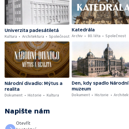
Katedrála
Univerzita padesátiletá
Archiv
80. léta
Společnost
Kultura
Architektura
Společnost
Den, kdy spadlo Národní
Národní divadlo: Mýtus a
muzeum
realita
Dokument
Historie
Architek
Dokument
Historie
Kultura
Napište nám
Otevřít