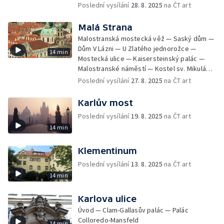
slunců (Nerudova 47) — Radniční schody
Poslední vysílání
28. 8. 2025
na ČT art
Malá Strana
Malostranská mostecká věž — Saský dům —
Dům V Lázni — U Zlatého jednorožce —
14 min
Mostecká ulice — Kaisersteinský palác —
Malostranské náměstí — Kostel sv. Mikuláše
— Trojický sloup — Lichtenštejnský palác
Poslední vysílání
27. 8. 2025
na ČT art
Karlův most
Poslední vysílání
19. 8. 2025
na ČT art
14 min
Klementinum
Poslední vysílání
13. 8. 2025
na ČT art
14 min
Karlova ulice
Úvod — Clam-Gallasův palác — Palác
Colloredo-Mansfeld
14 min