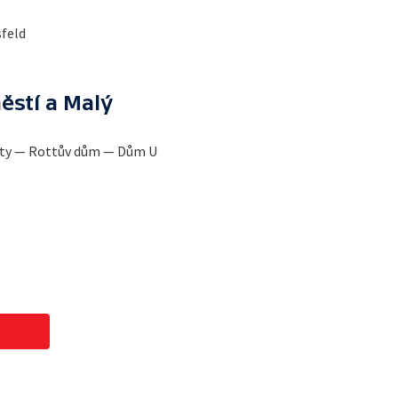
feld
stí a Malý
uty — Rottův dům — Dům U