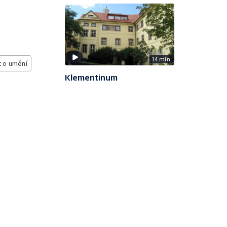
14 min
 o umění
Klementinum