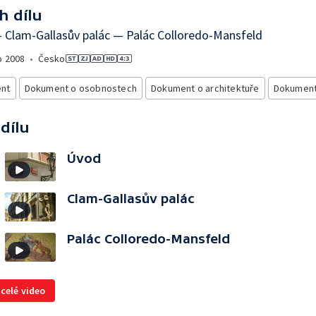
h dílu
 Clam-Gallasův palác — Palác Colloredo-Mansfeld
o
2008
•
Česko
nt
Dokument o osobnostech
Dokument o architektuře
Dokument
 dílu
Úvod
Clam-Gallasův palác
Palác Colloredo-Mansfeld
 celé video