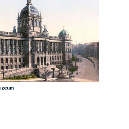
muzeum
a