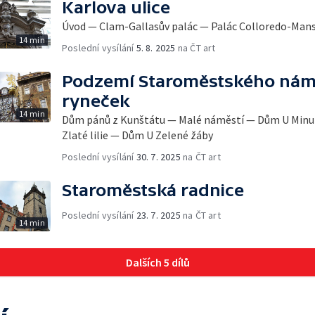
Karlova ulice
Úvod — Clam-Gallasův palác — Palác Colloredo-Mans
14 min
Poslední vysílání
5. 8. 2025
na ČT art
Podzemí Staroměstského námě
ryneček
14 min
Dům pánů z Kunštátu — Malé náměstí — Dům U Min
Zlaté lilie — Dům U Zelené žáby
Poslední vysílání
30. 7. 2025
na ČT art
Staroměstská radnice
Poslední vysílání
23. 7. 2025
na ČT art
14 min
Dalších 5 dílů