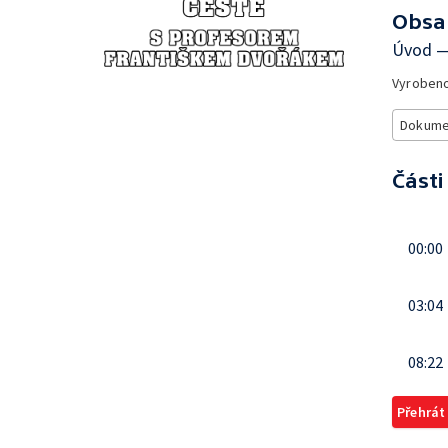
Obsa
Úvod —
Vyroben
Dokume
Části
00:00
03:04
08:22
Přehrát