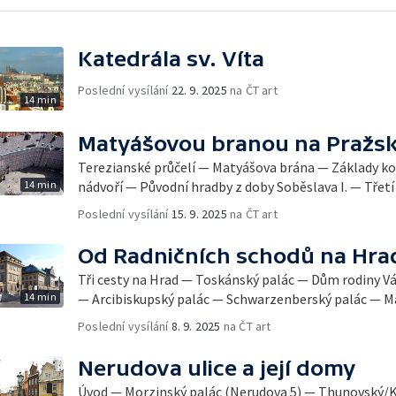
Katedrála sv. Víta
Poslední vysílání
22. 9. 2025
na ČT art
14 min
Matyášovou branou na Pražsk
Terezianské průčelí — Matyášova brána — Základy k
14 min
nádvoří — Původní hradby z doby Soběslava I. — Třetí
Poslední vysílání
15. 9. 2025
na ČT art
Od Radničních schodů na Hra
Tři cesty na Hrad — Toskánský palác — Dům rodiny V
14 min
— Arcibiskupský palác — Schwarzenberský palác — M
Poslední vysílání
8. 9. 2025
na ČT art
Nerudova ulice a její domy
Úvod — Morzinský palác (Nerudova 5) — Thunovský/K