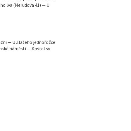
ho lva (Nerudova 41) — U
zni — U Zlatého jednorožce
nské náměstí — Kostel sv.