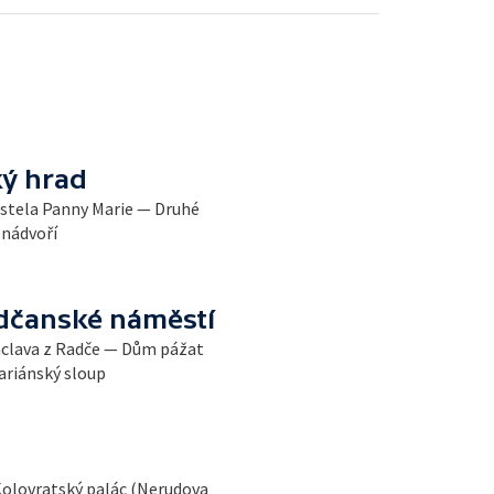
ý hrad
ostela Panny Marie — Druhé
 nádvoří
dčanské náměstí
áclava z Radče — Dům pážat
ariánský sloup
olovratský palác (Nerudova