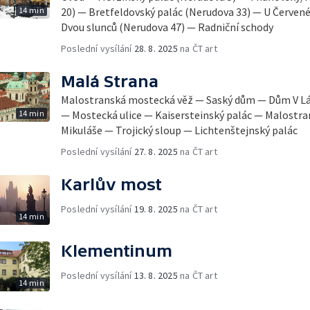
14 min
20) — Bretfeldovský palác (Nerudova 33) — U Červené
Dvou slunců (Nerudova 47) — Radniční schody
Poslední vysílání
28. 8. 2025
na ČT art
Malá Strana
Malostranská mostecká věž — Saský dům — Dům V Lá
14 min
— Mostecká ulice — Kaisersteinský palác — Malostra
Mikuláše — Trojický sloup — Lichtenštejnský palác
Poslední vysílání
27. 8. 2025
na ČT art
Karlův most
Poslední vysílání
19. 8. 2025
na ČT art
14 min
Klementinum
Poslední vysílání
13. 8. 2025
na ČT art
14 min