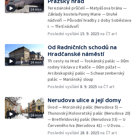
Pražský hrad
Terezianské průčelí — Matyášova brána —
14 min
Základy kostela Panny Marie — Druhé
nádvoří — Původní hradby z doby Soběslava
I. — Třetí nádvoří
Poslední vysílání
15. 9. 2025
na ČT art
Od Radničních schodů na
Hradčanské náměstí
Tři cesty na Hrad — Toskánský palác — Dům
14 min
rodiny Václava z Radče — Dům pážat —
Arcibiskupský palác — Schwarzenberský
palác — Mariánský sloup
Poslední vysílání
8. 9. 2025
na ČT art
Nerudova ulice a její domy
Úvod — Morzinský palác (Nerudova 5) —
Thunovský/Kolovratský palác (Nerudova 20)
14 min
— Bretfeldovský palác (Nerudova 33) — U
Červeného lva (Nerudova 41) — U Dvou
slunců (Nerudova 47) — Radniční schody
Poslední vysílání
28. 8. 2025
na ČT art