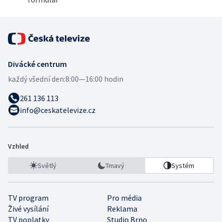
Divácké centrum
každý všední den:
8:00—16:00 hodin
261 136 113
info@ceskatelevize.cz
Vzhled
Světlý
Tmavý
Systém
TV program
Pro média
Živé vysílání
Reklama
TV poplatky
Studio Brno