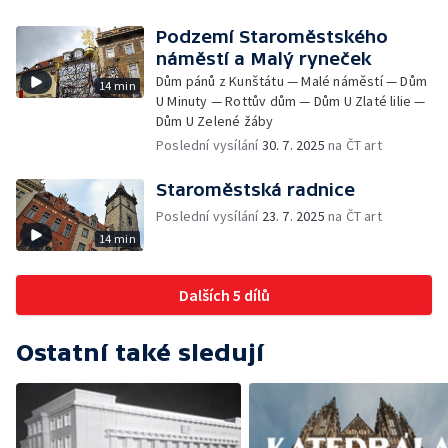
Podzemí Staroměstského
náměstí a Malý ryneček
Dům pánů z Kunštátu — Malé náměstí — Dům
14 min
U Minuty — Rottův dům — Dům U Zlaté lilie —
Dům U Zelené žáby
Poslední vysílání
30. 7. 2025
na ČT art
Staroměstská radnice
Poslední vysílání
23. 7. 2025
na ČT art
14 min
Dalších 5 dílů
Ostatní také sledují