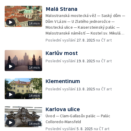
Malá Strana
Malostranská mostecká věž — Saský dům —
Dům V Lázni — U Zlatého jednorožce —
14 min
Mostecká ulice — Kaisersteinský palác —
Malostranské náměstí — Kostel sv. Mikuláše
— Trojický sloup — Lichtenštejnský palác
Poslední vysílání
27. 8. 2025
na ČT art
Karlův most
Poslední vysílání
19. 8. 2025
na ČT art
14 min
Klementinum
Poslední vysílání
13. 8. 2025
na ČT art
14 min
Karlova ulice
Úvod — Clam-Gallasův palác — Palác
Colloredo-Mansfeld
14 min
Poslední vysílání
5. 8. 2025
na ČT art