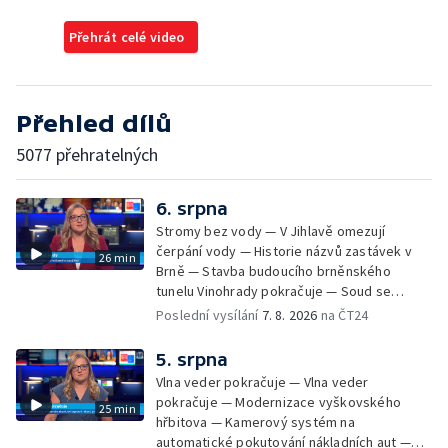
Přehrát celé video
Přehled dílů
5077 přehratelných
6. srpna
Stromy bez vody — V Jihlavě omezují
čerpání vody — Historie názvů zastávek v
26 min
Brně — Stavba budoucího brněnského
tunelu Vinohrady pokračuje — Soud se
žhářem zlínského baru — Odložení bourání
Poslední vysílání
7. 8. 2026
na ČT24
vyhořelé budovy ve Zlíně — 55. ročník Barum
Czech Rally Zlín — Začal 7. ročník festivalu
5. srpna
Pop Messe — Přestavba mostu v Hodoníně
Vlna veder pokračuje — Vlna veder
— Fenomén památníčků
pokračuje — Modernizace vyškovského
25 min
hřbitova — Kamerový systém na
automatické pokutování nákladních aut —