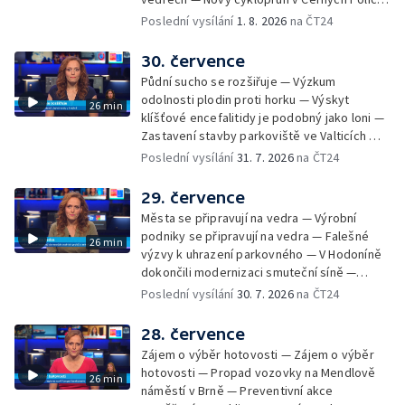
— Květinová výstava ve Věžkách
Poslední vysílání
1. 8. 2026
na ČT24
30. července
Půdní sucho se rozšiřuje — Výzkum
odolnosti plodin proti horku — Výskyt
26 min
klíšťové encefalitidy je podobný jako loni —
Zastavení stavby parkoviště ve Valticích —
Spor o lokalitu lesa v Rožnově pod
Poslední vysílání
31. 7. 2026
na ČT24
Radhoštěm — Dopady horka na lidský
organismus — Kybernetický incident na
29. července
Masarykově univerzitě — Slavnostní
Města se připravují na vedra — Výrobní
vyřazení absolventů Univerzity obran —
podniky se připravují na vedra — Falešné
26 min
Letní kurzy umění pro mladé — Mobilní
výzvy k uhrazení parkovného — V Hodoníně
kurníky pomáhají na poli
dokončili modernizaci smuteční síně —
Chybějící toalety u dětských hřišť —
Poslední vysílání
30. 7. 2026
na ČT24
Zadržování vody v krajině — Demolice
bývalého nákupního domu Letná — Končí 52.
28. července
ročník Letní filmové školy — 3. ročník
Zájem o výběr hotovosti — Zájem o výběr
komunitní akce Stůl ve středu — Cesta na
hotovosti — Propad vozovky na Mendlově
26 min
podporu paliativní péče
náměstí v Brně — Preventivní akce