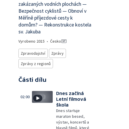
zakázaných vodních plochách —
Bezpečnost cyklistů — Obnoví v
Měříně příjezdové cesty k
domům? — Rekonstrukce kostela
sv. Jakuba
Vyrobeno
2015
•
Česko
Zpravodajství
Zprávy
Zprávy z regionů
Části dílu
Dnes začíná
02:00
Letní filmová
škola
Dnes startuje
maraton besed,
výstav, koncertů a
hlavně filmů, které