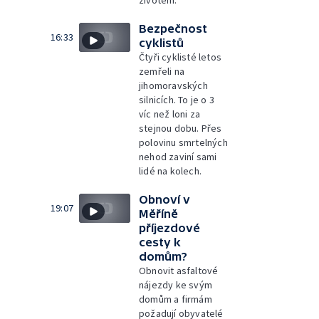
životem.
Bezpečnost
16:33
cyklistů
Čtyři cyklisté letos
zemřeli na
jihomoravských
silnicích. To je o 3
víc než loni za
stejnou dobu. Přes
polovinu smrtelných
nehod zaviní sami
lidé na kolech.
Obnoví v
19:07
Měříně
příjezdové
cesty k
domům?
Obnovit asfaltové
nájezdy ke svým
domům a firmám
požadují obyvatelé