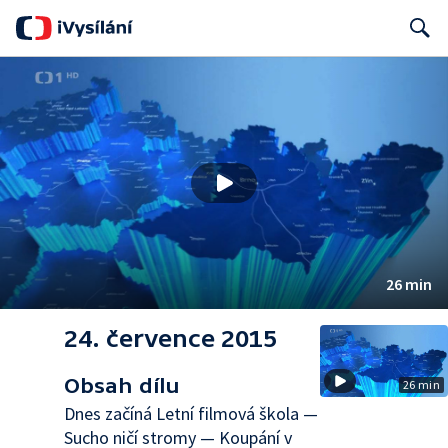
Search
26 min
24. července 2015
Obsah dílu
26 min
Dnes začíná Letní filmová škola —
Sucho ničí stromy — Koupání v