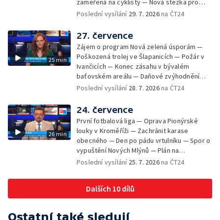
zaměřená na cyklisty — Nová stezka pro
cyklisty na Zlínsku — Letecká linka mezi
Poslední vysílání
29. 7. 2026
na ČT24
Brnem a Frankfurtem — Vědci budou
pozorovat zatmění Slunce — Den AČFK na
27. července
Letní filmové škole — Milan Uhde slaví 90 let
Zájem o program Nová zelená úsporám —
— Rekonstrukce vojenského srubu
Poškozená trolej ve Šlapanicích — Požár v
25 min
Ivančicích — Konec zásahu v bývalém
baťovském areálu — Daňové zvýhodnění
vína — Výhružky na magistrátu v Olomouci —
Poslední vysílání
28. 7. 2026
na ČT24
Dohady kolem stavby parkoviště —
Brněnské týmy v první fotbalové lize —
24. července
Chystaná rekonstrukce bývalé věznice —
První fotbalová liga — Oprava Pionýrské
Nový seriál pro děti
louky v Kroměříži — Zachránit karase
26 min
obecného — Den po pádu vrtulníku — Spor o
vypuštění Nových Mlýnů — Plán na
odstranění ohořelé budovy — 52. ročník
Poslední vysílání
25. 7. 2026
na ČT24
Letní filmové školy — Energeticky
samostatné továrny
Dalších 10 dílů
Ostatní také sledují