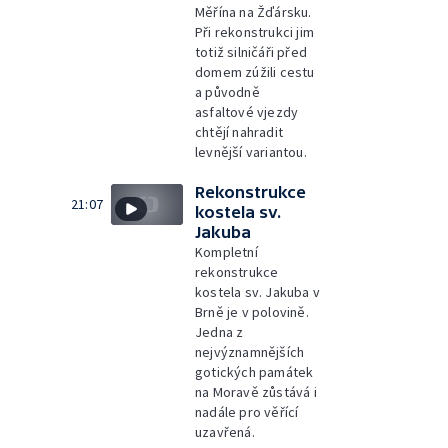
Měřína na Žďársku.
Při rekonstrukci jim
totiž silničáři před
domem zúžili cestu
a původně
asfaltové vjezdy
chtějí nahradit
levnější variantou.
Rekonstrukce
21:07
kostela sv.
Jakuba
Kompletní
rekonstrukce
kostela sv. Jakuba v
Brně je v polovině.
Jedna z
nejvýznamnějších
gotických památek
na Moravě zůstává i
nadále pro věřící
uzavřená.