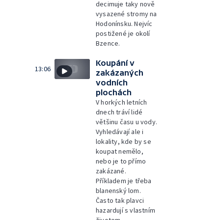
decimuje taky nově
vysazené stromy na
Hodonínsku. Nejvíc
postižené je okolí
Bzence.
Koupání v
13:06
zakázaných
vodních
plochách
V horkých letních
dnech tráví lidé
většinu času u vody.
Vyhledávají ale i
lokality, kde by se
koupat nemělo,
nebo je to přímo
zakázané.
Příkladem je třeba
blanenský lom.
Často tak plavci
hazardují s vlastním