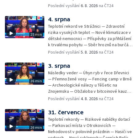
Demolice vyhořelé budovy ve Zlíně — Případ
Poslední vysílání
6. 8. 2026
na ČT24
popálení dítěte u soudu — Budoucnost
stadionu na Vyškovsku — Výstraha před
4. srpna
bouřkami — Brno hostí Mezinárodní kytarový
Teplotní rekord ve Strážnici — Zdravotní
festival — Očkování po kousnutí netopýrem
rizika vysokých teplot — Nové klimatizace v
25 min
dětské nemocnici — Příspěvky za přihlášení
k trvalému pobytu — Sběr hroznů na burčák
— Dokončení oprav vedení — Skončil termín
Poslední vysílání
5. 8. 2026
na ČT24
na odevzdání kandidátek — Nedostatek
vody v obcích — Vyschlá koryta potoků —
3. srpna
Sdílení strážníků na Brněnsku
Následky veder — Úhyn ryb v řece Dřevnici
— Přemnožené vosy — Fencing camp v Brně
26 min
— Archeologické nálezy u Těšetic na
Znojemsku — Obžaloba v bitcoinové kauze
— Přestavba silnice přes Bzenec na
Poslední vysílání
4. 8. 2026
na ČT24
Hodonínsku — Skončilo dopravní omezení u
Zašové — Letní opravy divadel — Český hlas
31. července
ve vesmíru
Teplotní rekordy — Rizikové nabídky dotací
— Parkovací místa v Otrokovicích —
26 min
Nehodovost v polovině prázdnin — Hasiči ve
vedrech — Nový cyklopruh v Černých Polích