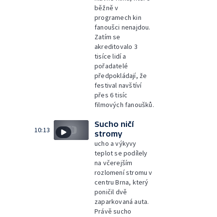
běžně v
programech kin
fanoušci nenajdou.
Zatím se
akreditovalo 3
tisíce lidí a
pořadatelé
předpokládají, že
festival navštíví
přes 6 tisíc
filmových fanoušků.
Sucho ničí
10:13
stromy
ucho a výkyvy
teplot se podílely
na včerejším
rozlomení stromu v
centru Brna, který
poničil dvě
zaparkovaná auta.
Právě sucho