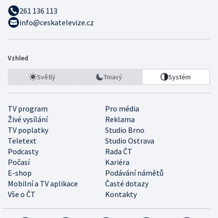
261 136 113
info@ceskatelevize.cz
Vzhled
Světlý
Tmavý
Systém
TV program
Pro média
Živé vysílání
Reklama
TV poplatky
Studio Brno
Teletext
Studio Ostrava
Podcasty
Rada ČT
Počasí
Kariéra
E-shop
Podávání námětů
Mobilní a TV aplikace
Časté dotazy
Vše o ČT
Kontakty