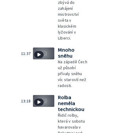
zbývá do
zahájení
mistrovství
světa v
klasickém
lyžování v
Liberci.
Mnoho
11:37
sněhu
Na západě Čech
už působí
přívaly sněhu
víc starostí než
radosti.
Rolba
13:18
neměla
technickou
Řidič rolby,
která v sobotu
havarovala v
Rokytnici nad