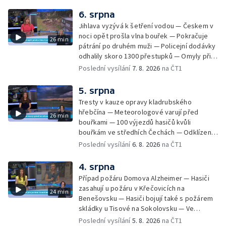
6. srpna
Jihlava vyzývá k šetření vodou — Českem v
noci opět prošla vlna bouřek — Pokračuje
26 min
pátrání po druhém muži — Policejní dodávky
odhalily skoro 1300 přestupků — Omyly při
nouzovém volání o pomoc — Hradec Králové
Poslední vysílání
7. 8. 2026
na ČT1
se utká s Besiktasem Istambul — Pokus o
rekord v hromadném seskoku parašutistů —
5. srpna
Chovné rybníky na Českolipsku pustoší
Tresty v kauze opravy kladrubského
vydry — Instalace nové sochy v Mariánských
hřebčína — Meteorologové varují před
26 min
Lázních — Sedmiletý trest za dotační
bouřkami — 100 výjezdů hasičů kvůli
podvod s projektem Technologického parku
bouřkám ve středhích Čechách — Odklízení
v Písku — Dětský tábor na Brutal Assault —
škod po bouřkách — Hasiči likvidovali
Poslední vysílání
6. 8. 2026
na ČT1
Turistická trasa Svatojánské proudy zůstává
několik požárů — Časová schránka ukrytá na
stále uzavřená — Projížďky na rybníce Labuť
Václavském náměstí — Necelý kilometr řeky
4. srpna
— Cestování za pozorováním noční oblohy
Otavy u šumavského Annína je téměř bez
Případ požáru Domova Alzheimer — Hasiči
vody — Pátrání po dvou mužích na jezeře
zasahují u požáru v Křečovicích na
24 min
Most — Tábor pro děti odsouzených — Tábor
Benešovsku — Hasiči bojují také s požárem
pomáhá dětem orientovat se na trhu práce
skládky u Tisové na Sokolovsku — Ve
— Začal festival Brutal Assault — Cyklysta
Strážnici na Hodonínsku padl další teplotní
Poslední vysílání
5. 8. 2026
na ČT1
spadl v Karlvoych Varech do řeky —