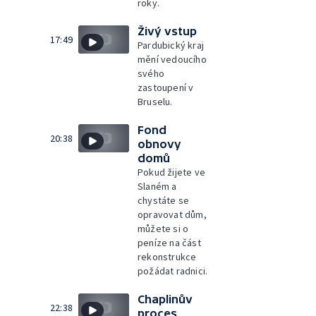
roky.
Živý vstup
17:49
Pardubický kraj
mění vedoucího
svého
zastoupení v
Bruselu.
Fond
20:38
obnovy
domů
Pokud žijete ve
Slaném a
chystáte se
opravovat dům,
můžete si o
peníze na část
rekonstrukce
požádat radnici.
Chaplinův
22:38
proces