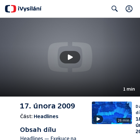
C
Search
1 min
17. února 2009
Da
dí
Část:
Headlines
1
26 min
ú
Obsah dílu
2
Headlines — Exekuce na