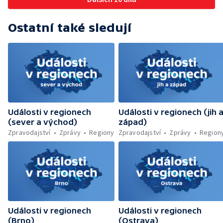
zelenou úsporám — Problémy řidičů v
KRNAP kvůli navigaci — Dohašování požáru
Ostatní také sledují
lesa u Velhartic — Další rozsáhlý lesní požár
likvidovali hasiči u Dolní Radechové na
Náchodsku — Znovuotevření rozhledny na
Libíně — Obchvat Náchoda je zhruba v
polovině — Požár v kempu na Pardubicku —
Wonkův most po rekonstrukci — Letiště
Václava Havla odbavilo 8 milionů cestujících
— V Plzni přibývá nelegálních graffiti
Události v regionech
Události v regionech (jih 
(sever a východ)
západ)
Zpravodajství
Zprávy
Regiony
Zpravodajství
Zprávy
Region
Události v regionech
Události v regionech
(Brno)
(Ostrava)