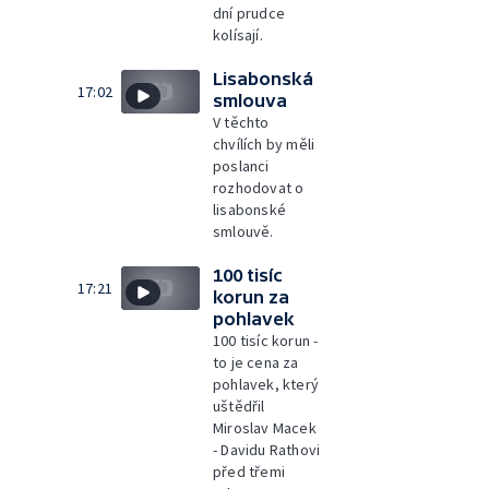
dní prudce
kolísají.
Lisabonská
17:02
smlouva
V těchto
chvílích by měli
poslanci
rozhodovat o
lisabonské
smlouvě.
100 tisíc
17:21
korun za
pohlavek
100 tisíc korun -
to je cena za
pohlavek, který
uštědřil
Miroslav Macek
- Davidu Rathovi
před třemi