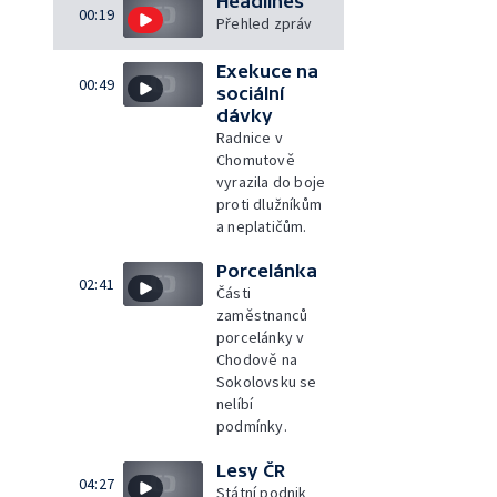
Headlines
00:19
Přehled zpráv
Exekuce na
00:49
sociální
dávky
Radnice v
Chomutově
vyrazila do boje
proti dlužníkům
a neplatičům.
Porcelánka
02:41
Části
zaměstnanců
porcelánky v
Chodově na
Sokolovsku se
nelíbí
podmínky.
Lesy ČR
04:27
Státní podnik