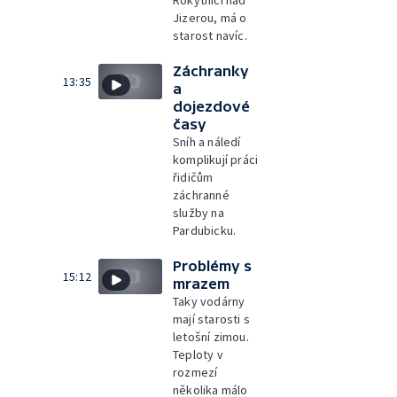
Jizerou, má o
starost navíc.
Záchranky
13:35
a
dojezdové
časy
Sníh a náledí
komplikují práci
řidičům
záchranné
služby na
Pardubicku.
Problémy s
15:12
mrazem
Taky vodárny
mají starosti s
letošní zimou.
Teploty v
rozmezí
několika málo