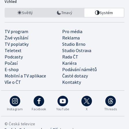
Vzhled
Světlý
Tmavý
Systém
TV program
Pro média
Živé vysílání
Reklama
TV poplatky
Studio Brno
Teletext
Studio Ostrava
Podcasty
Rada ČT
Počasí
Kariéra
E-shop
Podávání námětů
Mobilní a TV aplikace
Časté dotazy
Vše o ČT
Kontakty
Instagram
Facebook
YouTube
X
Threads
© Česká televize