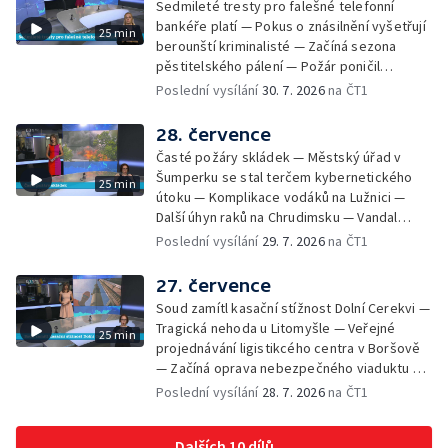
Sedmileté tresty pro falešné telefonní
Zájem o obytné vozy roste — Praha má
bankéře platí — Pokus o znásilnění vyšetřují
25 min
novou servisní loď — Vidická samoobslužná
berounští kriminalisté — Začíná sezona
prodejna si na provoz vydělá — U jezera
pěstitelského pálení — Požár poničil
Most začíná festival Let It Roll — Vyvrcholil
historickou vilu Marta v Písku — Končí Letní
Poslední vysílání
30. 7. 2026
na ČT1
bouřkový neboli jelení úplněk — Kanoistka
filmová škola — Spor o placení poplatků za
Tereza Kneblová je mistryně světa
odpad — Nedostatek vody na Hracholuskách
28. července
— Příprava nového plavebního stupně v
Časté požáry skládek — Městský úřad v
Děčíně — Biokoridor pro užovku stromovou
Šumperku se stal terčem kybernetického
25 min
— Záchrana liblického vysílače — První
útoku — Komplikace vodáků na Lužnici —
koncert Diany Ross v Česku — Výroba
Další úhyn raků na Chrudimsku — Vandal
obrněných vozidel CV90 — Biokoridor pod
poškodil okna na Ještědu — Lvice Elza má
Poslední vysílání
29. 7. 2026
na ČT1
vedením vysokého napětí
nový domov — Rozšíření sítě mobilních
defibrilátorů — 194 km/h po dálnici D6 —
27. července
Problém s likvidací kadmia — Vězni na
Soud zamítl kasační stížnost Dolní Cerekvi —
Frýdlantsku čistí koryto potoka — Antikolizní
Tragická nehoda u Litomyšle — Veřejné
25 min
systém tramvají Škoda 40T — Praha má šanci
projednávání ligistikcého centra v Boršově
na rekordní turistickou sezonu — Začíná
— Začíná oprava nebezpečného viaduktu v
festival PernštejnLove v Pardubicích — Jelen
Klatovech — Pražská koalice o zásahu na
Poslední vysílání
28. 7. 2026
na ČT1
albín na Litoměřicku — Čeští vědci se
magistrátu — Snaha o obnovu těžby čediče
připravují na zatmění slunce
na Českolipsku — Úřednice na pachatele
Dalších 10 dílů
napojená nebyla — Nižší zájem o Novou