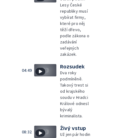
Lesy České
republiky musí
vybírat firmy,
které pro něj
těží dřevo,
podle zákona o
zadávání
veřejných
zakázek.
Rozsudek
04:49
Dva roky
podmíněně.
Takový trest si
od krajského
soudu v Hradci
Králové odnesl
bývalý
kriminalista.
Živý vstup
08:32
Už jen pár hodin