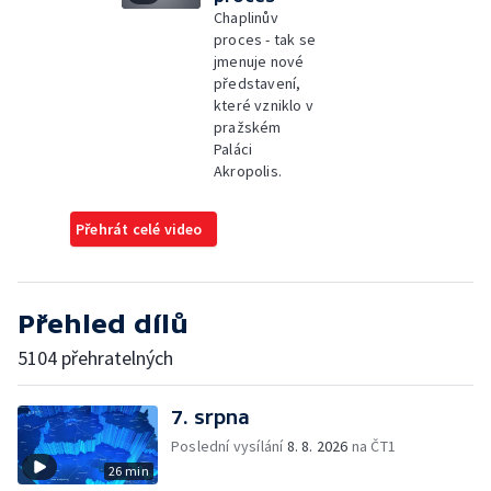
Chaplinův
proces - tak se
jmenuje nové
představení,
které vzniklo v
pražském
Paláci
Akropolis.
Přehrát celé video
Přehled dílů
5104 přehratelných
7. srpna
Poslední vysílání
8. 8. 2026
na ČT1
26 min