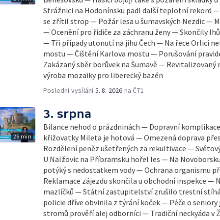
Strážnici na Hodonínsku padl další teplotní rekord — Ve V
se zřítil strop — Požár lesa u šumavských Nezdic — 
— Ocenění pro řidiče za záchranu ženy — Skončily lhů
— Tři případy utonutí na jihu Čech — Na řece Orlici ne
mostu — Čištění Karlova mostu — Porušování pravid
Zakázaný sběr borůvek na Šumavě — Revitalizovaný r
výroba mozaiky pro liberecký bazén
Poslední vysílání
5. 8. 2026
na ČT1
3. srpna
Bilance nehod o prázdninách — Dopravní komplikace
26 min
křižovatky Mileta je hotová — Omezená doprava pře
Rozdělení peněz ušetřených za rekultivace — Světový
U Nalžovic na Příbramsku hořel les — Na Novoborsku
potýký s nedostatkem vody — Ochrana organismu př
Reklamace zájezdu skončila u obchodní inspekce — 
mazlíčků — Státní zastupitelství zrušilo trestní stíh
policie dříve obvinila z týrání koček — Péče o senior
stromů prověří alej odborníci — Tradiční neckyáda v 