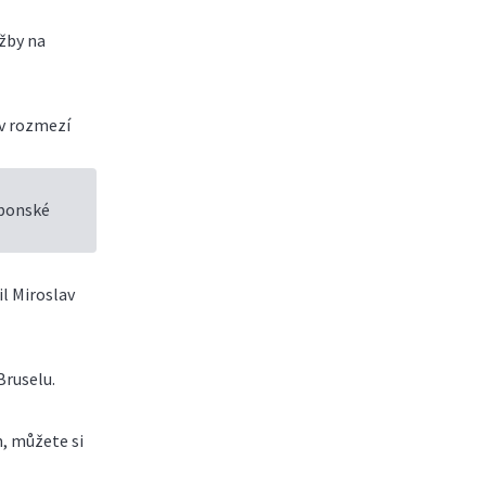
užby na
 v rozmezí
abonské
il Miroslav
Bruselu.
, můžete si