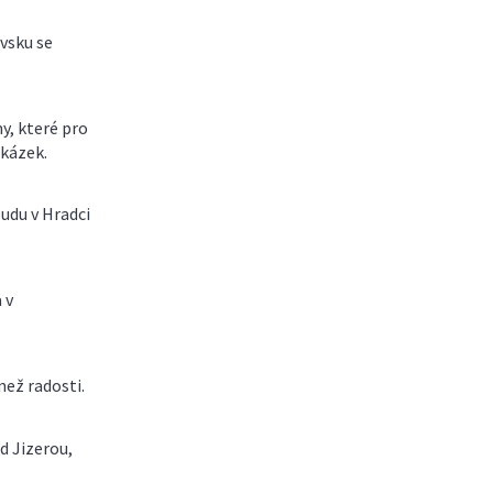
vsku se
y, které pro
akázek.
udu v Hradci
 v
než radosti.
d Jizerou,