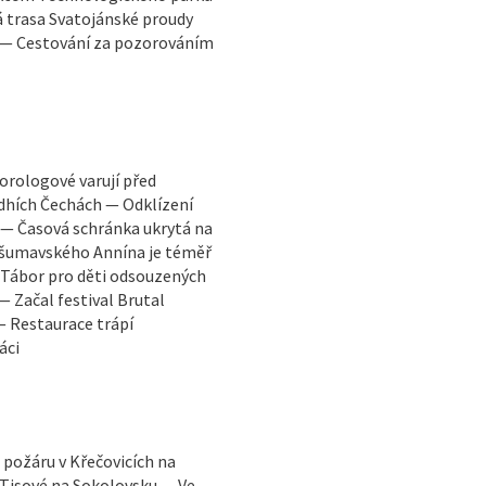
á trasa Svatojánské proudy
ť — Cestování za pozorováním
orologové varují před
edhích Čechách — Odklízení
ů — Časová schránka ukrytá na
 šumavského Annína je téměř
 Tábor pro děti odsouzených
 Začal festival Brutal
— Restaurace trápí
áci
požáru v Křečovicích na
 Tisové na Sokolovsku — Ve