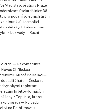
ladislavově ulici v Praze
Modernizace úseku dálnice D8
ty pro podání volebních listin
lze plout kvůli demolici
el na dětských táborech —
ybník bez vody — Ruční
 v Plzni — Rekonstrukce
s Novou Chřibskou —
 rekord u Mladé Boleslavi —
 dopadli žháře — Česko se
ed vysokými teplotami —
Nelegání hřbitov domácích
ání ženy z Teplicka, kterou
y jako brigáda — Po pádu
Želivi na Pelhřimovsku —