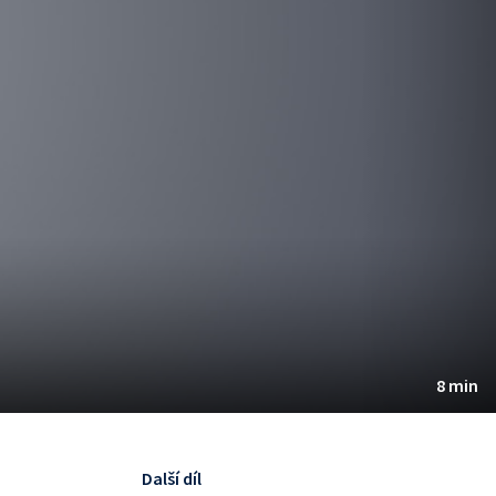
8 min
Další díl