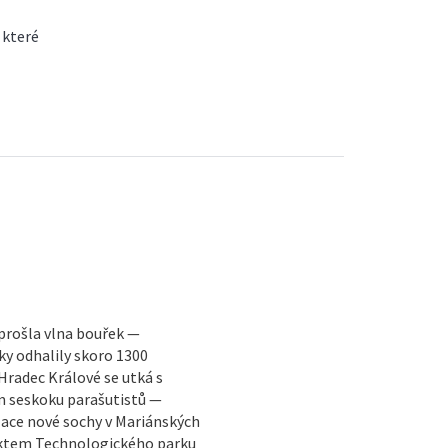
 které
 prošla vlna bouřek —
y odhalily skoro 1300
radec Králové se utká s
 seskoku parašutistů —
lace nové sochy v Mariánských
jektem Technologického parku