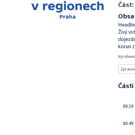
Část:
Obsa
Headli
Živý v
dojezd
korun 
Vyroben
Zpravod
Části
00:19
00:49