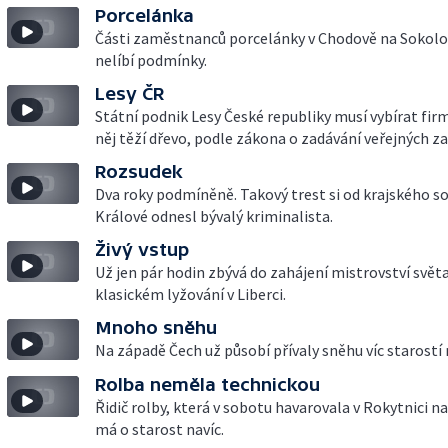
Porcelánka
Části zaměstnanců porcelánky v Chodově na Sokolo
nelíbí podmínky.
Lesy ČR
Státní podnik Lesy České republiky musí vybírat firm
něj těží dřevo, podle zákona o zadávání veřejných z
Rozsudek
Dva roky podmíněně. Takový trest si od krajského so
Králové odnesl bývalý kriminalista.
Živý vstup
Už jen pár hodin zbývá do zahájení mistrovství světa
klasickém lyžování v Liberci.
Mnoho sněhu
Na západě Čech už působí přívaly sněhu víc starostí 
Rolba neměla technickou
Řidič rolby, která v sobotu havarovala v Rokytnici na
má o starost navíc.