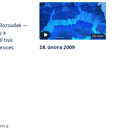
 Rozsudek —
y a
26 min
 tisíc
proces
18. února 2009
ům a