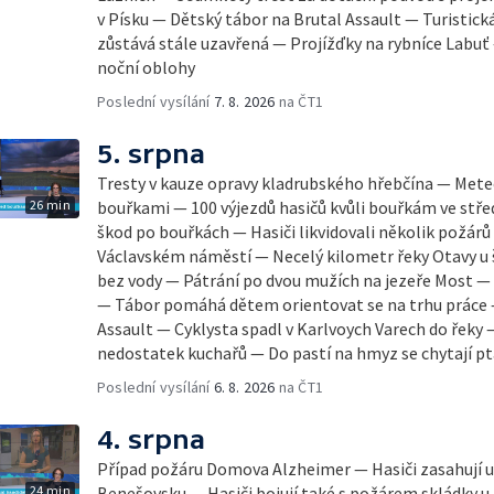
v Písku — Dětský tábor na Brutal Assault — Turistick
zůstává stále uzavřená — Projížďky na rybníce Labu
noční oblohy
Poslední vysílání
7. 8. 2026
na ČT1
5. srpna
Tresty v kauze opravy kladrubského hřebčína — Mete
26 min
bouřkami — 100 výjezdů hasičů kvůli bouřkám ve stř
škod po bouřkách — Hasiči likvidovali několik požár
Václavském náměstí — Necelý kilometr řeky Otavy u
bez vody — Pátrání po dvou mužích na jezeře Most —
— Tábor pomáhá dětem orientovat se na trhu práce —
Assault — Cyklysta spadl v Karlvoych Varech do řeky 
nedostatek kuchařů — Do pastí na hmyz se chytají pt
Poslední vysílání
6. 8. 2026
na ČT1
4. srpna
Případ požáru Domova Alzheimer — Hasiči zasahují u 
24 min
Benešovsku — Hasiči bojují také s požárem skládky u