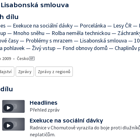
Lisabonská smlouva
h dílu
nes — Exekuce na sociální dávky — Porcelánka — Lesy ČR —
stup — Mnoho sněhu — Rolba neměla technickou — Záchrank
ové časy — Problémy s mrazem — Lisabonská smlouva — 100
za pohlavek — Živý vstup — Fond obnovy domů — Chaplinův 
o
2009
•
Česko
ajství
Zprávy
Zprávy z regionů
 dílu
Headlines
Přehled zpráv
Exekuce na sociální dávky
Radnice v Chomutově vyrazila do boje proti dlužník
neplatičům.