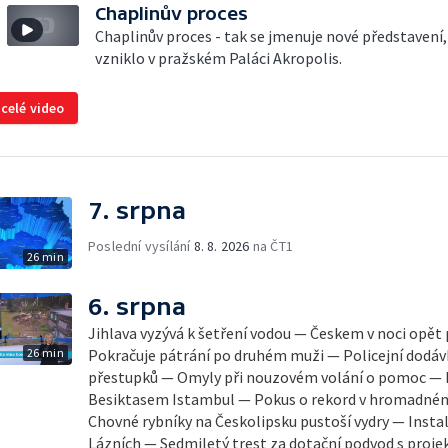
Chaplinův proces
Chaplinův proces - tak se jmenuje nové představení,
vzniklo v pražském Paláci Akropolis.
 celé video
7. srpna
Poslední vysílání
8. 8. 2026
na ČT1
26 min
6. srpna
Jihlava vyzývá k šetření vodou — Českem v noci opět
26 min
Pokračuje pátrání po druhém muži — Policejní dodávk
přestupků — Omyly při nouzovém volání o pomoc — H
Besiktasem Istambul — Pokus o rekord v hromadném
Chovné rybníky na Českolipsku pustoší vydry — Insta
Lázních — Sedmiletý trest za dotační podvod s pro