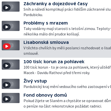
Záchranky a dojezdové časy
Sníh a náledí komplikují práci řidičům záchranné sl
Pardubicku.
Problémy s mrazem
Taky vodárny mají starosti s letošní zimou. Teploty
několika málo dní prudce kolísají.
Lisabonská smlouva
V těchto chvílích by měli poslanci rozhodovat o lis
smlouvě.
100 tisíc korun za pohlavek
100 tisíc korun - to je cena za pohlavek, který uštědř
Macek - Davidu Rathovi před třemi roky.
Živý vstup
Pardubický kraj mění vedoucího svého zastoupení v 
Fond obnovy domů
Pokud žijete ve Slaném a chystáte se opravovat dům
o peníze na část rekonstrukce požádat radnici.