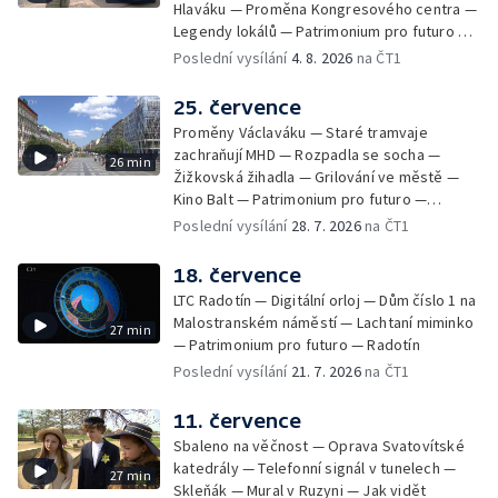
Hlaváku — Proměna Kongresového centra —
Legendy lokálů — Patrimonium pro futuro —
Kolovraty
Poslední vysílání
4. 8. 2026
na ČT1
25. července
Proměny Václaváku — Staré tramvaje
zachraňují MHD — Rozpadla se socha —
26 min
Žižkovská žihadla — Grilování ve městě —
Kino Balt — Patrimonium pro futuro —
Třebonice
Poslední vysílání
28. 7. 2026
na ČT1
18. července
LTC Radotín — Digitální orloj — Dům číslo 1 na
Malostranském náměstí — Lachtaní miminko
27 min
— Patrimonium pro futuro — Radotín
Poslední vysílání
21. 7. 2026
na ČT1
11. července
Sbaleno na věčnost — Oprava Svatovítské
katedrály — Telefonní signál v tunelech —
27 min
Skleňák — Mural v Ruzyni — Jak vidět