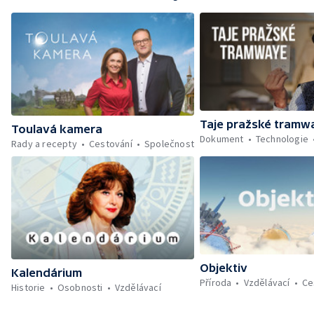
Taje pražské tramw
Toulavá kamera
Dokument
Technologie
Rady a recepty
Cestování
Společnost
Objektiv
Kalendárium
Příroda
Vzdělávací
Ce
Historie
Osobnosti
Vzdělávací