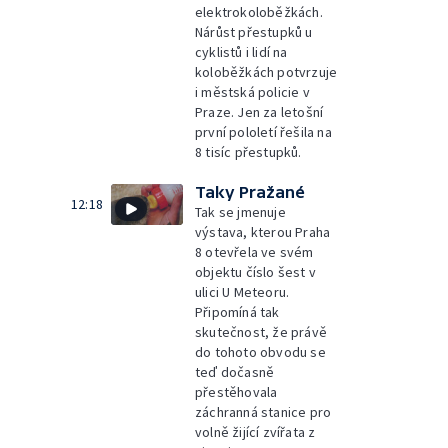
elektrokoloběžkách.
Nárůst přestupků u
cyklistů i lidí na
koloběžkách potvrzuje
i městská policie v
Praze. Jen za letošní
první pololetí řešila na
8 tisíc přestupků.
Taky Pražané
12:18
Tak se jmenuje
výstava, kterou Praha
8 otevřela ve svém
objektu číslo šest v
ulici U Meteoru.
Připomíná tak
skutečnost, že právě
do tohoto obvodu se
teď dočasně
přestěhovala
záchranná stanice pro
volně žijící zvířata z