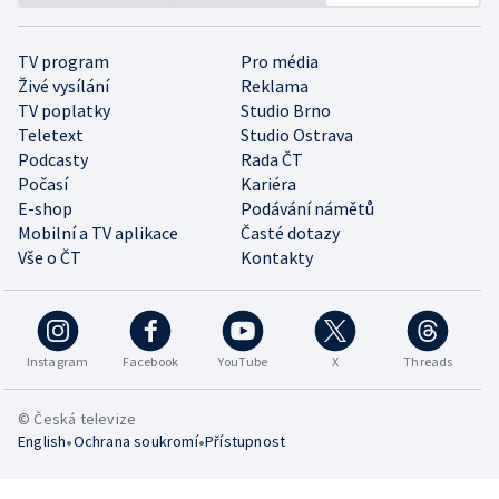
TV program
Pro média
Živé vysílání
Reklama
TV poplatky
Studio Brno
Teletext
Studio Ostrava
Podcasty
Rada ČT
Počasí
Kariéra
E-shop
Podávání námětů
Mobilní a TV aplikace
Časté dotazy
Vše o ČT
Kontakty
Instagram
Facebook
YouTube
X
Threads
© Česká televize
•
•
English
Ochrana soukromí
Přístupnost