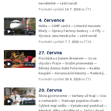
neviditelné — Letní seriál
Poslední vysílání
14. 7. 2026
na ČT1
4. července
Holka — CAMP zavírá — Letecké muzeum
Kbely — Opravy Fantovy budovy — U Fífy —
27 min
Výstava Jana Hendrycha — Letní seriál
Poslední vysílání
7. 7. 2026
na ČT24
27. června
Procházka s Danem Brownem — Co se
chystá v Praze — Drážní promenáda —
26 min
Dětský domov Dolní Počernice — Kvalita
koupání — Korunovační klenoty — Radecký
zpátky na Malostranské náměstí — 50 let
Poslední vysílání
30. 6. 2026
na ČT1
Jižního Města — Satalice
20. června
Škola gastronomie — Varhany už hrají — Cosi
o varhanách — Tramvaje pojedou všude —
26 min
Cyklisti mají smůlu — Vymalovaný podchod —
Náměstí Jiřího z Poděbrad — Zničit v divadle