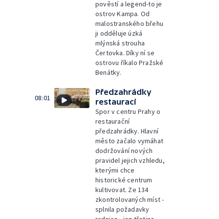
pověstí a legend-to je
ostrov Kampa. Od
malostranského břehu
ji odděluje úzká
mlýnská strouha
Čertovka. Díky ní se
ostrovu říkalo Pražské
Benátky.
Předzahrádky
08:01
restaurací
Spor v centru Prahy o
restaurační
předzahrádky. Hlavní
město začalo vymáhat
dodržování nových
pravidel jejich vzhledu,
kterými chce
historické centrum
kultivovat. Ze 134
zkontrolovaných míst -
splnila požadavky