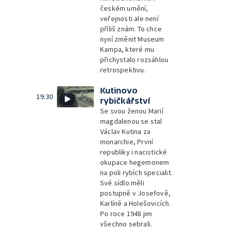
českém umění,
veřejnosti ale není
příliš znám. To chce
nyní změnit Museum
Kampa, které mu
přichystalo rozsáhlou
retrospektivu.
Kutinovo
19:30
rybičkářství
Se svou ženou Marií
magdalenou se stal
Václav Kutina za
monarchie, První
republiky i nacistické
okupace hegemonem
na poli rybích specialit.
Své sídlo měli
postupně v Josefově,
Karlíně a Holešovicích.
Po roce 1948 jim
všechno sebrali.