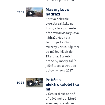
radnice - jen třetina.
Masarykovo
09:53
nádraží
Správa železnic
vypsala zakázku na
firmu, která provede
přestavbu Masarykova
nádraží. Hodnota
tendru je 3 a čtvrt
miliardy korun. Zájemci
se můžou hlásit do
15.srpna. Stavební
práce by mohly začít
ještě letos a trvat do
poloviny roku 2027.
Potíže s
10:13
elektrokoloběžka
mi
V Česku dlouhodobě
přibývá nehod, které
souvisejí s jezdci na