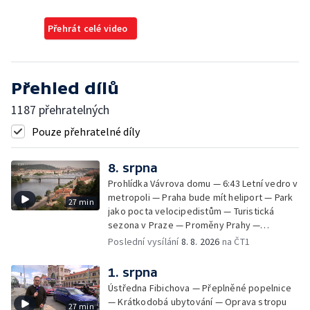
Přehrát celé video
Přehled dílů
1187 přehratelných
Pouze přehratelné díly
8. srpna
Prohlídka Vávrova domu — 6:43 Letní vedro v
metropoli — Praha bude mít heliport — Park
27 min
jako pocta velocipedistům — Turistická
sezona v Praze — Proměny Prahy —
Patrimonium pro futuro — Letní seriál:
Poslední vysílání
8. 8. 2026
na ČT1
Koloděje
1. srpna
Ústředna Fibichova — Přeplněné popelnice
— Krátkodobá ubytování — Oprava stropu
27 min