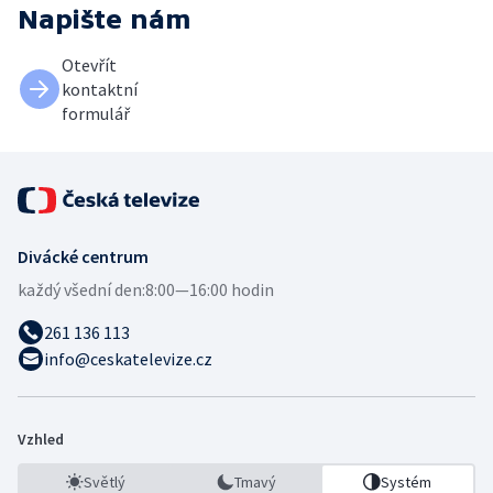
Napište nám
Otevřít
kontaktní
formulář
Divácké centrum
každý všední den:
8:00—16:00 hodin
261 136 113
info@ceskatelevize.cz
Vzhled
Světlý
Tmavý
Systém