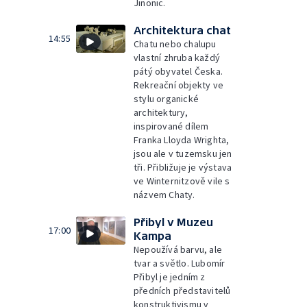
Jinonic.
Architektura chat
14:55
Chatu nebo chalupu
vlastní zhruba každý
pátý obyvatel Česka.
Rekreační objekty ve
stylu organické
architektury,
inspirované dílem
Franka Lloyda Wrighta,
jsou ale v tuzemsku jen
tři. Přibližuje je výstava
ve Winternitzově vile s
názvem Chaty.
Přibyl v Muzeu
17:00
Kampa
Nepoužívá barvu, ale
tvar a světlo. Lubomír
Přibyl je jedním z
předních představitelů
konstruktivismu v