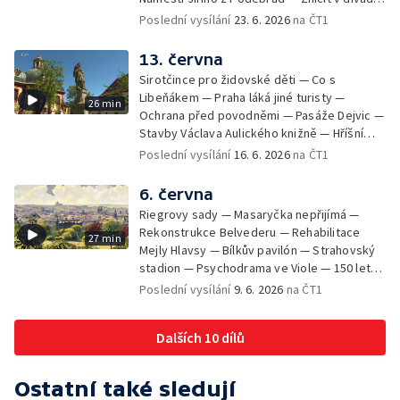
Komedie — Den otevřených dveří — Letní
Poslední vysílání
23. 6. 2026
na ČT1
seriál
13. června
Sirotčince pro židovské děti — Co s
Libeňákem — Praha láká jiné turisty —
26 min
Ochrana před povodněmi — Pasáže Dejvic —
Stavby Václava Aulického knižně — Hříšní
lidé v Divadle ABC — Kunratice
Poslední vysílání
16. 6. 2026
na ČT1
6. června
Riegrovy sady — Masaryčka nepřijímá —
Rekonstrukce Belvederu — Rehabilitace
27 min
Mejly Hlavsy — Bílkův pavilón — Strahovský
stadion — Psychodrama ve Viole — 150 let
od smrti Františka Palackého —
Poslední vysílání
9. 6. 2026
na ČT1
Staroměstské pasáže
Dalších 10 dílů
Ostatní také sledují