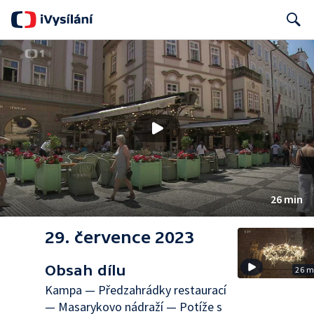
Search
26 min
29. července 2023
Obsah dílu
26 m
Kampa — Předzahrádky restaurací
— Masarykovo nádraží — Potíže s