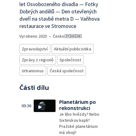
let Osvobozeného divadla — Fotky
Dobrých andělů — Den otevřených
dveří na stavbě metra D — Vaňhova
restaurace ve Stromovce
Vyrobeno
2025
•
Česko
Zpravodajství
Aktuální publicistika
Zprávy z regionů
Společnost
Urbanismus
Česká společnost
Části dílu
Planetárium po
00:36
rekonstrukci
Je libo hvězdy? Nebo
Sixtinskou kapli?
Pražské planetárium
má obojí!