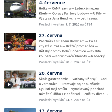
4. července
Holka — CAMP zavírá — Letecké muzeum
Kbely — Opravy Fantovy budovy — U Fífy —
27 min
Výstava Jana Hendrycha — Letní seriál
Poslední vysílání
7. 7. 2026
na ČT24
27. června
Procházka s Danem Brownem — Co se
chystá v Praze — Drážní promenáda —
26 min
Dětský domov Dolní Počernice — Kvalita
koupání — Korunovační klenoty — Radecký
zpátky na Malostranské náměstí — 50 let
Poslední vysílání
30. 6. 2026
na ČT1
Jižního Města — Satalice
20. června
Škola gastronomie — Varhany už hrají — Cosi
o varhanách — Tramvaje pojedou všude —
26 min
Cyklisti mají smůlu — Vymalovaný podchod —
Náměstí Jiřího z Poděbrad — Zničit v divadle
Komedie — Den otevřených dveří — Letní
Poslední vysílání
23. 6. 2026
na ČT1
seriál
13. června