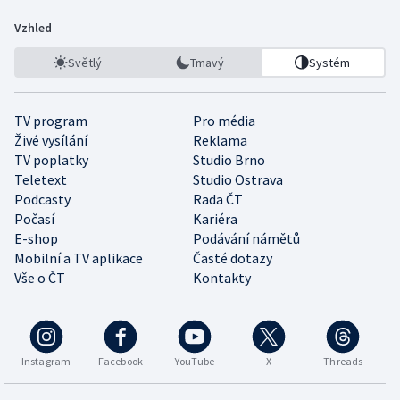
Vzhled
Světlý
Tmavý
Systém
TV program
Pro média
Živé vysílání
Reklama
TV poplatky
Studio Brno
Teletext
Studio Ostrava
Podcasty
Rada ČT
Počasí
Kariéra
E-shop
Podávání námětů
Mobilní a TV aplikace
Časté dotazy
Vše o ČT
Kontakty
Instagram
Facebook
YouTube
X
Threads