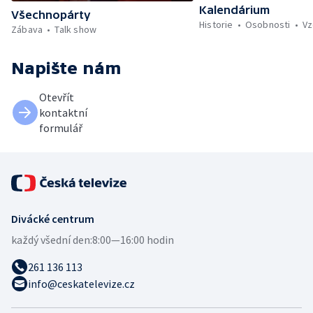
Kalendárium
Všechnopárty
Historie
Osobnosti
Vz
Zábava
Talk show
Napište nám
Otevřít
kontaktní
formulář
Divácké centrum
každý všední den:
8:00—16:00 hodin
261 136 113
info@ceskatelevize.cz