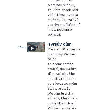
nestalo. Jde ale
o stejnou budovu,
ze které spadla loni
v létě římsa a zabila
muže na tramvajové
zastávce. Dělníci teď
místo postupně
opravují.
Tyršův dům
07:49
Přesně 100 let známe
historický Michnův
palác
ze sedmnáctého
století jako Tyršův
dům. Sokolové ho
koupili v roce 1921
ve zdevastovaném
stavu, protože
předtím tu sídlila
armáda, která měla
uvnitř sklad zbraní.
V novém křídle pak