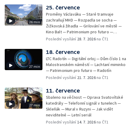
25. července
Proměny Václaváku — Staré tramvaje
zachraňují MHD — Rozpadla se socha —
26 min
Žižkovská žihadla — Grilování ve městě —
Kino Balt — Patrimonium pro futuro —
Třebonice
Poslední vysílání
28. 7. 2026
na ČT1
18. července
LTC Radotín — Digitální orloj — Dům číslo 1 na
Malostranském náměstí — Lachtaní miminko
27 min
— Patrimonium pro futuro — Radotín
Poslední vysílání
21. 7. 2026
na ČT1
11. července
Sbaleno na věčnost — Oprava Svatovítské
katedrály — Telefonní signál v tunelech —
27 min
Skleňák — Mural v Ruzyni — Jak vidět
neviditelné — Letní seriál
Poslední vysílání
14. 7. 2026
na ČT1