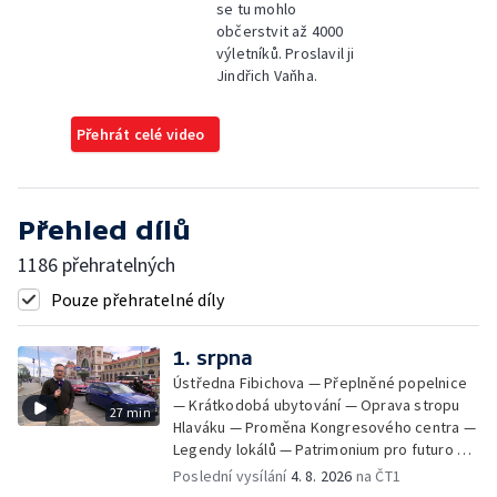
se tu mohlo
občerstvit až 4000
výletníků. Proslavil ji
Jindřich Vaňha.
Přehrát celé video
Přehled dílů
1186 přehratelných
Pouze přehratelné díly
1. srpna
Ústředna Fibichova — Přeplněné popelnice
— Krátkodobá ubytování — Oprava stropu
27 min
Hlaváku — Proměna Kongresového centra —
Legendy lokálů — Patrimonium pro futuro —
Kolovraty
Poslední vysílání
4. 8. 2026
na ČT1