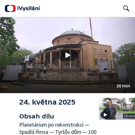
Search
26 min
24. května 2025
Obsah dílu
26 mi
Planetárium po rekonstrukci —
Spadlá římsa — Tyršův dům — 100