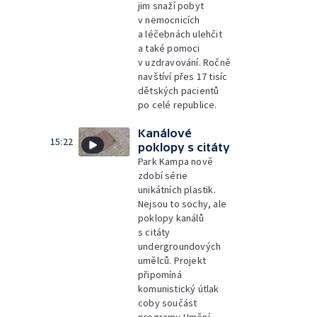
jim snaží pobyt
v nemocnicích
a léčebnách ulehčit
a také pomoci
v uzdravování. Ročně
navštíví přes 17 tisíc
dětských pacientů
po celé republice.
Kanálové
15:22
poklopy s citáty
Park Kampa nově
zdobí série
unikátních plastik.
Nejsou to sochy, ale
poklopy kanálů
s citáty
undergroundových
umělců. Projekt
připomíná
komunistický útlak
coby součást