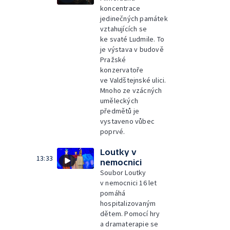
koncentrace
jedinečných památek
vztahujících se
ke svaté Ludmile. To
je výstava v budově
Pražské
konzervatoře
ve Valdštejnské ulici.
Mnoho ze vzácných
uměleckých
předmětů je
vystaveno vůbec
poprvé.
Loutky v
13:33
nemocnici
Soubor Loutky
v nemocnici 16 let
pomáhá
hospitalizovaným
dětem. Pomocí hry
a dramaterapie se