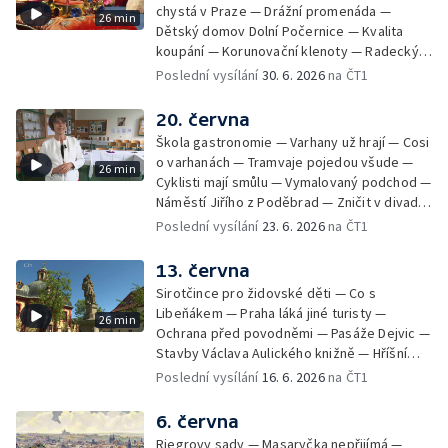
chystá v Praze — Drážní promenáda —
26 min
Dětský domov Dolní Počernice — Kvalita
koupání — Korunovační klenoty — Radecký
zpátky na Malostranské náměstí — 50 let
Poslední vysílání
30. 6. 2026
na ČT1
Jižního Města — Satalice
20. června
Škola gastronomie — Varhany už hrají — Cosi
o varhanách — Tramvaje pojedou všude —
26 min
Cyklisti mají smůlu — Vymalovaný podchod —
Náměstí Jiřího z Poděbrad — Zničit v divadle
Komedie — Den otevřených dveří — Letní
Poslední vysílání
23. 6. 2026
na ČT1
seriál
13. června
Sirotčince pro židovské děti — Co s
Libeňákem — Praha láká jiné turisty —
26 min
Ochrana před povodněmi — Pasáže Dejvic —
Stavby Václava Aulického knižně — Hříšní
lidé v Divadle ABC — Kunratice
Poslední vysílání
16. 6. 2026
na ČT1
6. června
Riegrovy sady — Masaryčka nepřijímá —