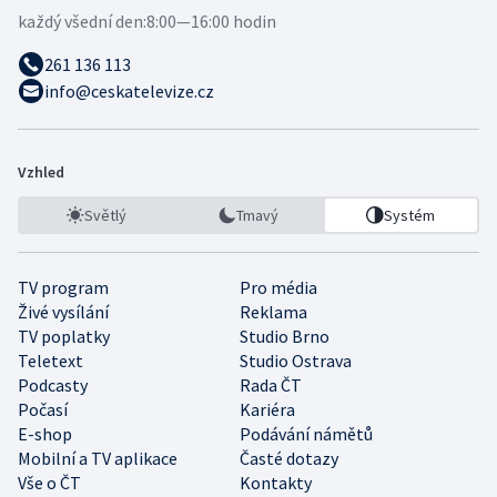
každý všední den:
8:00—16:00 hodin
261 136 113
info@ceskatelevize.cz
Vzhled
Světlý
Tmavý
Systém
TV program
Pro média
Živé vysílání
Reklama
TV poplatky
Studio Brno
Teletext
Studio Ostrava
Podcasty
Rada ČT
Počasí
Kariéra
E-shop
Podávání námětů
Mobilní a TV aplikace
Časté dotazy
Vše o ČT
Kontakty