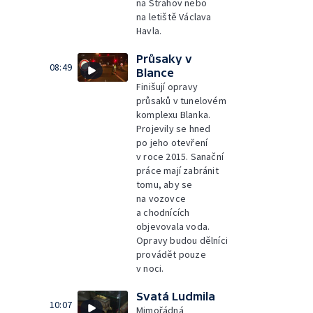
na Strahov nebo
na letiště Václava
Havla.
Průsaky v
08:49
Blance
Finišují opravy
průsaků v tunelovém
komplexu Blanka.
Projevily se hned
po jeho otevření
v roce 2015. Sanační
práce mají zabránit
tomu, aby se
na vozovce
a chodnících
objevovala voda.
Opravy budou dělníci
provádět pouze
v noci.
Svatá Ludmila
10:07
Mimořádná