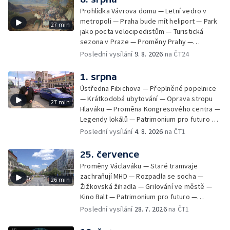
Prohlídka Vávrova domu — Letní vedro v
metropoli — Praha bude mít heliport — Park
27 min
jako pocta velocipedistům — Turistická
sezona v Praze — Proměny Prahy —
Patrimonium pro futuro — Koloděje
Poslední vysílání
9. 8. 2026
na ČT24
1. srpna
Ústředna Fibichova — Přeplněné popelnice
— Krátkodobá ubytování — Oprava stropu
27 min
Hlaváku — Proměna Kongresového centra —
Legendy lokálů — Patrimonium pro futuro —
Kolovraty
Poslední vysílání
4. 8. 2026
na ČT1
25. července
Proměny Václaváku — Staré tramvaje
zachraňují MHD — Rozpadla se socha —
26 min
Žižkovská žihadla — Grilování ve městě —
Kino Balt — Patrimonium pro futuro —
Třebonice
Poslední vysílání
28. 7. 2026
na ČT1