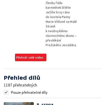
členky řádu
karmelitek Dítěte
Ježíše brzy ráno
do kostela Panny
Marie Vítězné na Malé
Straně
k neobvyklému
slavnostnímu úkonu –
převlékání
Pražského Jezulátka.
Přehrát celé video
Přehled dílů
1187 přehratelných
Pouze přehratelné díly
8. srpna