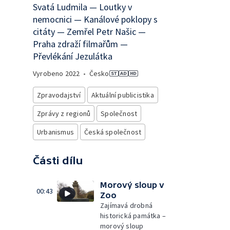
Svatá Ludmila — Loutky v
nemocnici — Kanálové poklopy s
citáty — Zemřel Petr Našic —
Praha zdraží filmařům —
Převlékání Jezulátka
Vyrobeno
2022
•
Česko
Zpravodajství
Aktuální publicistika
Zprávy z regionů
Společnost
Urbanismus
Česká společnost
Části dílu
Morový sloup v
00:43
Zoo
Zajímavá drobná
historická památka –
morový sloup