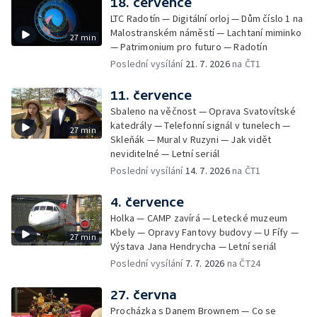
18. července
LTC Radotín — Digitální orloj — Dům číslo 1 na
Malostranském náměstí — Lachtaní miminko
27 min
— Patrimonium pro futuro — Radotín
Poslední vysílání
21. 7. 2026
na ČT1
11. července
Sbaleno na věčnost — Oprava Svatovítské
katedrály — Telefonní signál v tunelech —
27 min
Skleňák — Mural v Ruzyni — Jak vidět
neviditelné — Letní seriál
Poslední vysílání
14. 7. 2026
na ČT1
4. července
Holka — CAMP zavírá — Letecké muzeum
Kbely — Opravy Fantovy budovy — U Fífy —
27 min
Výstava Jana Hendrycha — Letní seriál
Poslední vysílání
7. 7. 2026
na ČT24
27. června
Procházka s Danem Brownem — Co se