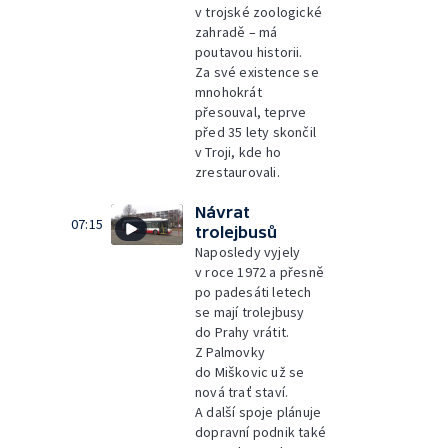
v trojské zoologické
zahradě – má
poutavou historii.
Za své existence se
mnohokrát
přesouval, teprve
před 35 lety skončil
v Troji, kde ho
zrestaurovali.
Návrat
07:15
trolejbusů
Naposledy vyjely
v roce 1972 a přesně
po padesáti letech
se mají trolejbusy
do Prahy vrátit.
Z Palmovky
do Miškovic už se
nová trať staví.
A další spoje plánuje
dopravní podnik také