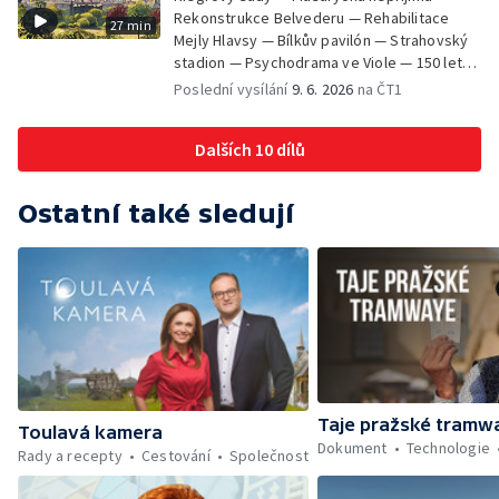
Rekonstrukce Belvederu — Rehabilitace
27 min
Mejly Hlavsy — Bílkův pavilón — Strahovský
stadion — Psychodrama ve Viole — 150 let
od smrti Františka Palackého —
Poslední vysílání
9. 6. 2026
na ČT1
Staroměstské pasáže
Dalších 10 dílů
Ostatní také sledují
Taje pražské tramw
Toulavá kamera
Dokument
Technologie
Rady a recepty
Cestování
Společnost