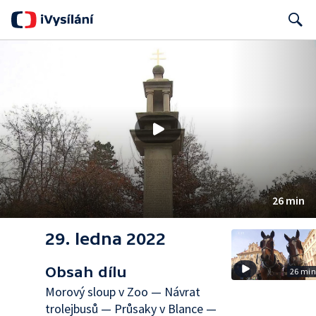
Search
26 min
29. ledna 2022
Obsah dílu
26 mi
Morový sloup v Zoo — Návrat
trolejbusů — Průsaky v Blance —