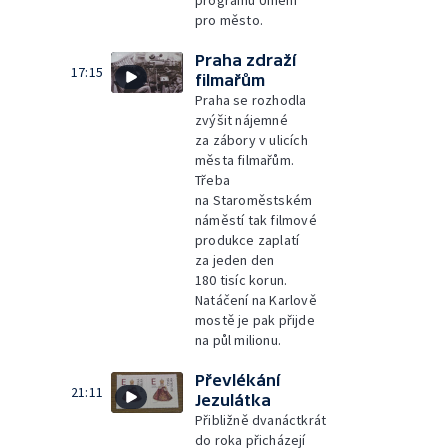
programu Umění
pro město.
Praha zdraží
17:15
filmařům
Praha se rozhodla
zvýšit nájemné
za zábory v ulicích
města filmařům.
Třeba
na Staroměstském
náměstí tak filmové
produkce zaplatí
za jeden den
180 tisíc korun.
Natáčení na Karlově
mostě je pak přijde
na půl milionu.
Převlékání
21:11
Jezulátka
Přibližně dvanáctkrát
do roka přicházejí