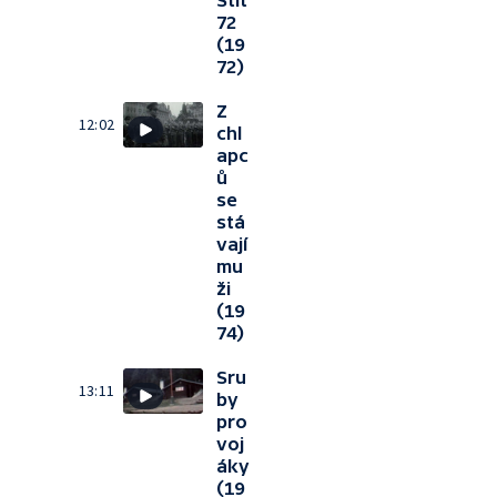
Štít
72
(19
72)
Z
12:02
chl
apc
ů
se
stá
vají
mu
ži
(19
74)
Sru
13:11
by
pro
voj
áky
(19