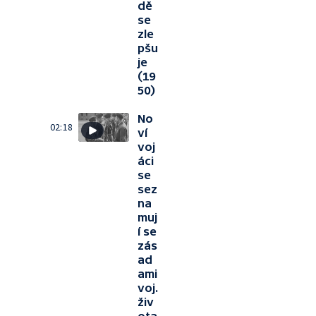
dě
se
zle
pšu
je
(19
50)
No
02:18
ví
voj
áci
se
sez
na
muj
í se
zás
ad
ami
voj.
živ