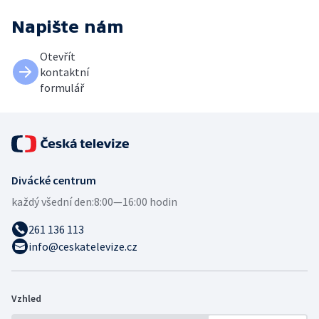
Napište nám
Otevřít
kontaktní
formulář
Divácké centrum
každý všední den:
8:00—16:00 hodin
261 136 113
info@ceskatelevize.cz
Vzhled