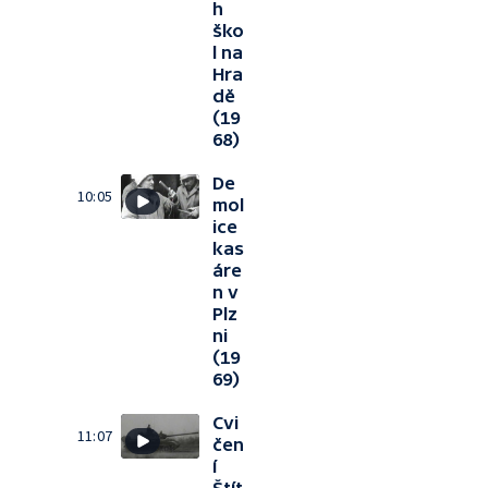
h
ško
l na
Hra
dě
(19
68)
De
10:05
mol
ice
kas
áre
n v
Plz
ni
(19
69)
Cvi
11:07
čen
í