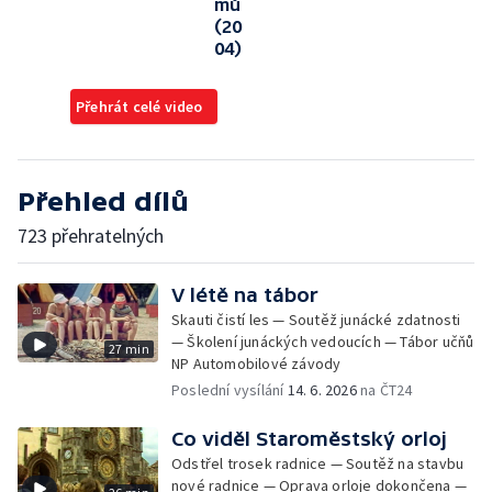
mů
(20
04)
Přehrát celé video
Přehled dílů
723 přehratelných
V létě na tábor
Skauti čistí les — Soutěž junácké zdatnosti
— Školení junáckých vedoucích — Tábor učňů
27 min
NP Automobilové závody
Poslední vysílání
14. 6. 2026
na ČT24
Co viděl Staroměstský orloj
Odstřel trosek radnice — Soutěž na stavbu
nové radnice — Oprava orloje dokončena —