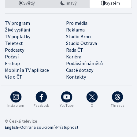
Světlý
Tmavý
Systém
TV program
Pro média
Živé vysílání
Reklama
TV poplatky
Studio Brno
Teletext
Studio Ostrava
Podcasty
Rada ČT
Počasí
Kariéra
E-shop
Podávání námětů
Mobilní a TV aplikace
Časté dotazy
Vše o ČT
Kontakty
Instagram
Facebook
YouTube
X
Threads
© Česká televize
•
•
English
Ochrana soukromí
Přístupnost