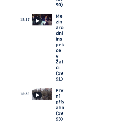
90)
Me
18:17
zin
áro
dní
ins
pek
ce
v
Žat
ci
(19
91)
Prv
18:58
ní
přís
aha
(19
93)