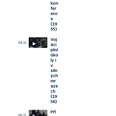
kon
fer
enc
e
(19
55)
Voj
04:21
áci
plní
úko
ly i
v
siln
ých
mr
aze
ch
(19
56)
Pří
05:21