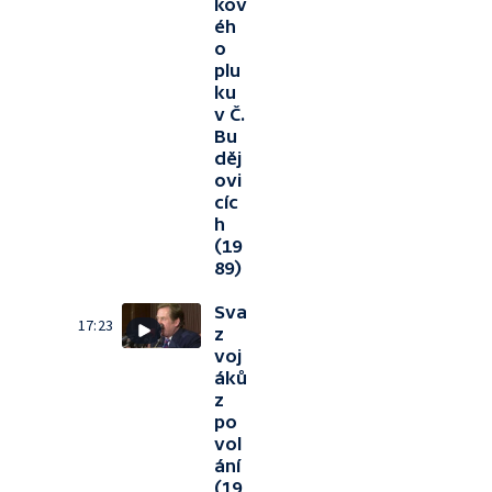
kov
éh
o
plu
ku
v Č.
Bu
děj
ovi
cíc
h
(19
89)
Sva
17:23
z
voj
áků
z
po
vol
ání
(19