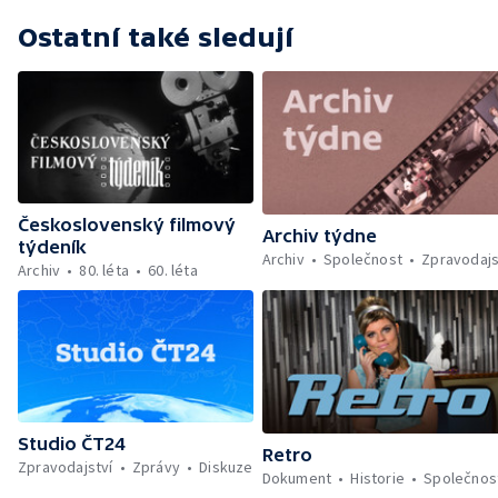
expozice podniku Sempra — Sbírka kaktusů
Ostatní také sledují
— Rododendrony v arboretu u Opavy —
Prodej květin a předváděcí středisko v Bílé
labuti
Československý filmový
Archiv týdne
týdeník
Archiv
Společnost
Zpravodajs
Archiv
80. léta
60. léta
Studio ČT24
Retro
Zpravodajství
Zprávy
Diskuze
Dokument
Historie
Společnos