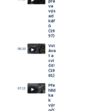
pra
va
výs
ad
kář
ů
(19
57)
Vst
06:20
áva
t a
cvi
čit!
(19
61)
Pře
07:15
hlíd
ka
k
výr
očí