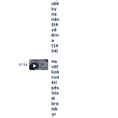
ubli
ky
na
náv
ště
vě
Brn
a
(19
54)
Ha
07:54
vlíč
kob
rod
ští
pěs
tite
lé
bra
mb
or