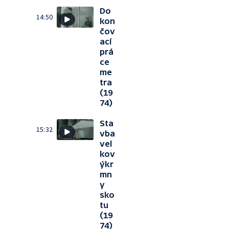
Do
14:50
kon
čov
ací
prá
ce
me
tra
(19
74)
Sta
15:32
vba
vel
kov
ýkr
mn
y
sko
tu
(19
74)