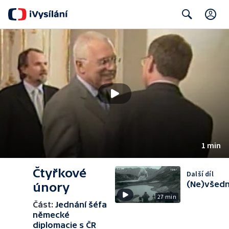
C
Search
1 min
Čtyřkové
Další díl
(Ne)všedn
únory
27 min
Část:
Jednání šéfa
německé
diplomacie s ČR