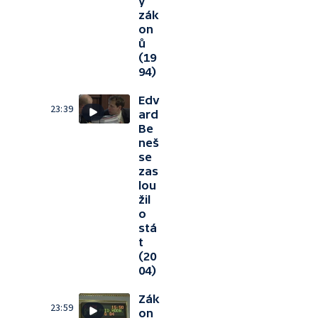
y
zák
on
ů
(19
94)
Edv
23:39
ard
Be
neš
se
zas
lou
žil
o
stá
t
(20
04)
Zák
23:59
on