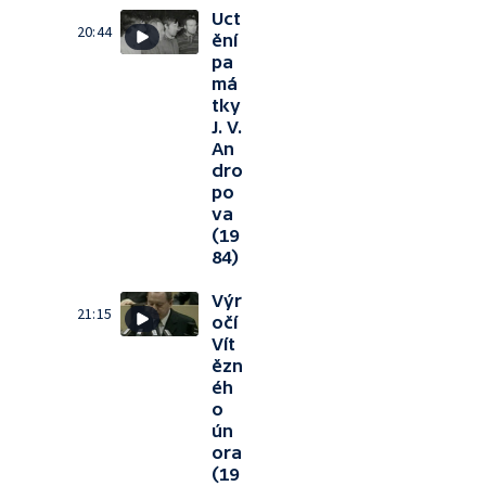
Uct
20:44
ění
pa
má
tky
J. V.
An
dro
po
va
(19
84)
Výr
21:15
očí
Vít
ězn
éh
o
ún
ora
(19