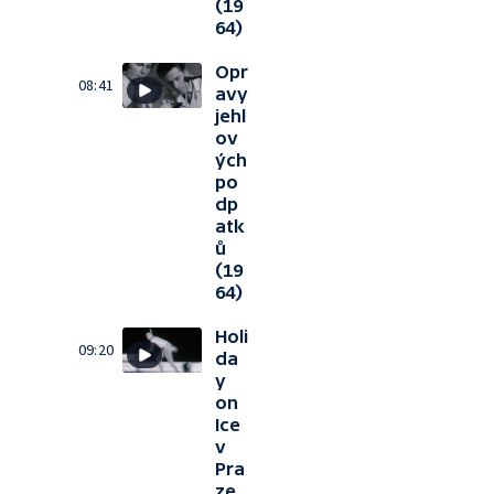
(19
64)
Opr
08:41
avy
jehl
ov
ých
po
dp
atk
ů
(19
64)
Holi
09:20
da
y
on
Ice
v
Pra
ze