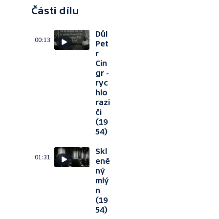
Části dílu
Důl
00:13
Pet
r
Cin
gr -
ryc
hlo
razi
či
(19
54)
Skl
01:31
eně
ný
mlý
n
(19
54)