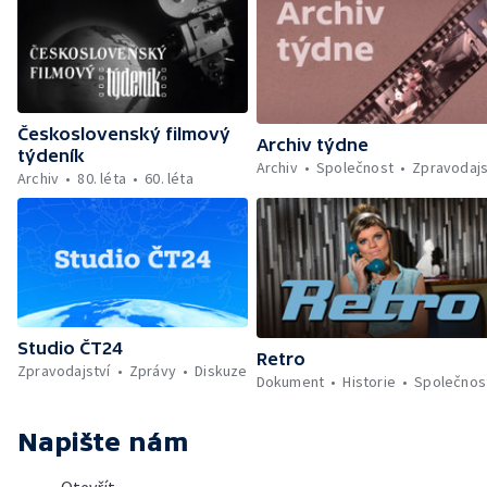
Československý filmový
Archiv týdne
týdeník
Archiv
Společnost
Zpravodajs
Archiv
80. léta
60. léta
Studio ČT24
Retro
Zpravodajství
Zprávy
Diskuze
Dokument
Historie
Společnos
Napište nám
Otevřít