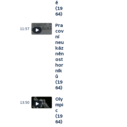
ě
(19
64)
Pra
11:57
cov
ní
neu
káz
něn
ost
hor
ník
ů
(19
64)
Oly
13:50
mpi
c
(19
64)