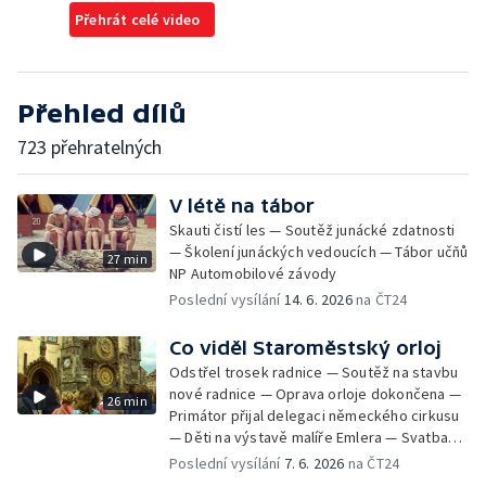
Přehrát celé video
Přehled dílů
723 přehratelných
V létě na tábor
Skauti čistí les — Soutěž junácké zdatnosti
— Školení junáckých vedoucích — Tábor učňů
27 min
NP Automobilové závody
Poslední vysílání
14. 6. 2026
na ČT24
Co viděl Staroměstský orloj
Odstřel trosek radnice — Soutěž na stavbu
nové radnice — Oprava orloje dokončena —
26 min
Primátor přijal delegaci německého cirkusu
— Děti na výstavě malíře Emlera — Svatba
Miloše Kopeckého — Prohlídka a oprava
Poslední vysílání
7. 6. 2026
na ČT24
orloje — Svatba krasobruslařky Kladrubské