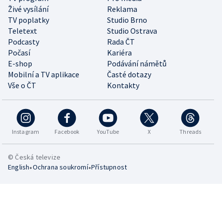
Živé vysílání
Reklama
TV poplatky
Studio Brno
Teletext
Studio Ostrava
Podcasty
Rada ČT
Počasí
Kariéra
E-shop
Podávání námětů
Mobilní a TV aplikace
Časté dotazy
Vše o ČT
Kontakty
Instagram
Facebook
YouTube
X
Threads
© Česká televize
•
•
English
Ochrana soukromí
Přístupnost