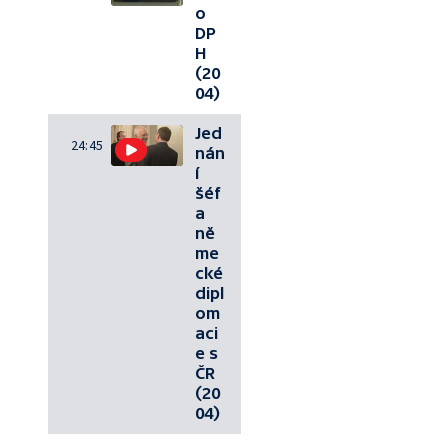
o
DP
H
(20
04)
Jed
24:45
nán
í
šéf
a
ně
me
cké
dipl
om
aci
e s
ČR
(20
04)