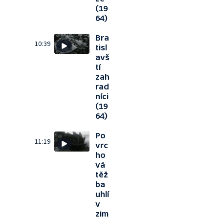
(19
64)
Bra
10:39
tisl
avš
tí
zah
rad
níci
(19
64)
Po
11:19
vrc
ho
vá
těž
ba
uhlí
v
zim