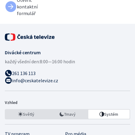
kontaktní
formulář
Divácké centrum
každý všední den:
8:00—16:00 hodin
261 136 113
info@ceskatelevize.cz
Vzhled
Světlý
Tmavý
Systém
TV program
Pro média