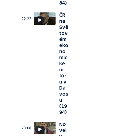
84)
ČR
22:22
na
Svě
tov
ém
eko
no
mic
ké
m
fór
u v
Da
vos
u
(19
94)
No
23:08
vel