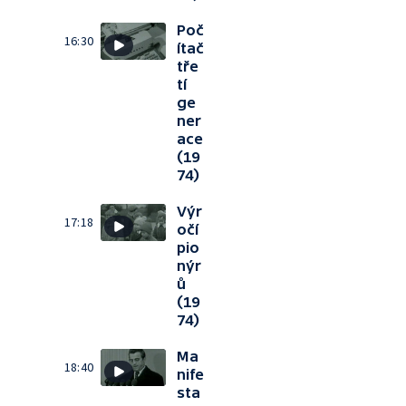
Poč
16:30
ítač
tře
tí
ge
ner
ace
(19
74)
Výr
17:18
očí
pio
nýr
ů
(19
74)
Ma
18:40
nife
sta