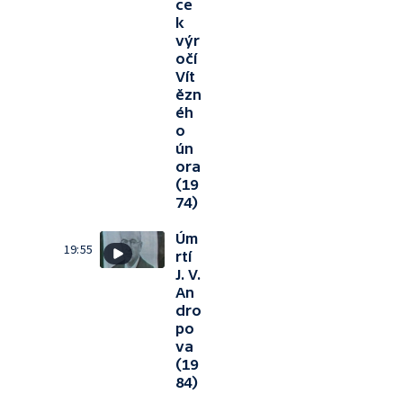
ce
k
výr
očí
Vít
ězn
éh
o
ún
ora
(19
74)
Úm
19:55
rtí
J. V.
An
dro
po
va
(19
84)