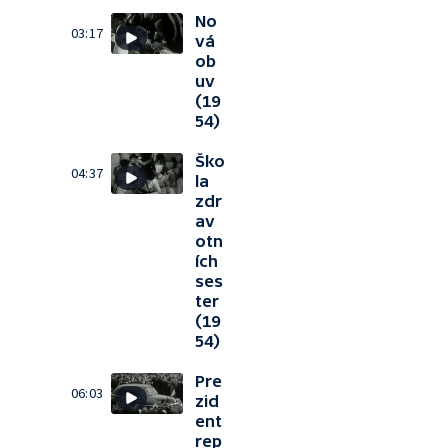
No
03:17
vá
ob
uv
(19
54)
Ško
04:37
la
zdr
av
otn
ích
ses
ter
(19
54)
Pre
06:03
zid
ent
rep