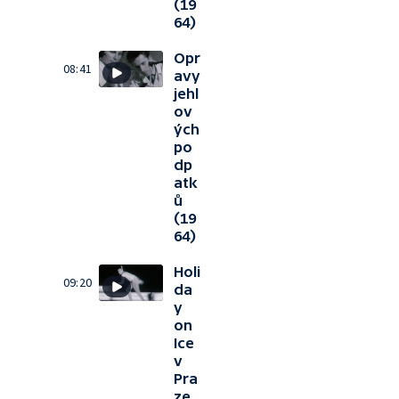
(19
64)
Opr
08:41
avy
jehl
ov
ých
po
dp
atk
ů
(19
64)
Holi
09:20
da
y
on
Ice
v
Pra
ze