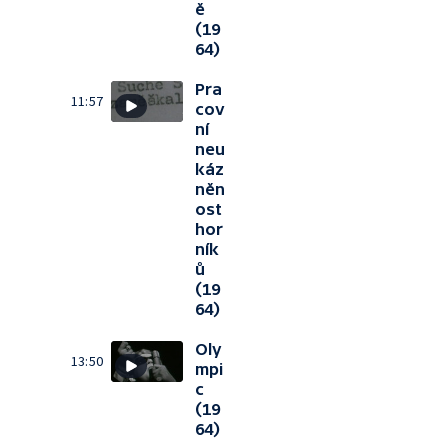
ě
(19
64)
Pra
11:57
cov
ní
neu
káz
něn
ost
hor
ník
ů
(19
64)
Oly
13:50
mpi
c
(19
64)