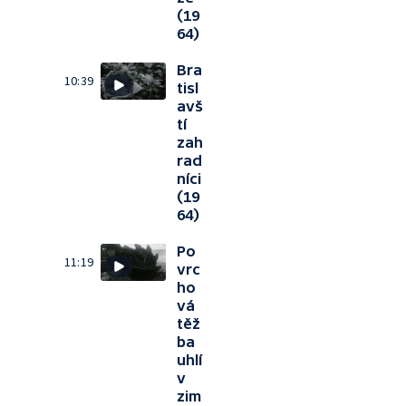
(19
64)
Bra
10:39
tisl
avš
tí
zah
rad
níci
(19
64)
Po
11:19
vrc
ho
vá
těž
ba
uhlí
v
zim