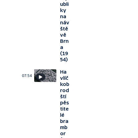
ubli
ky
na
náv
ště
vě
Brn
a
(19
54)
Ha
07:54
vlíč
kob
rod
ští
pěs
tite
lé
bra
mb
or