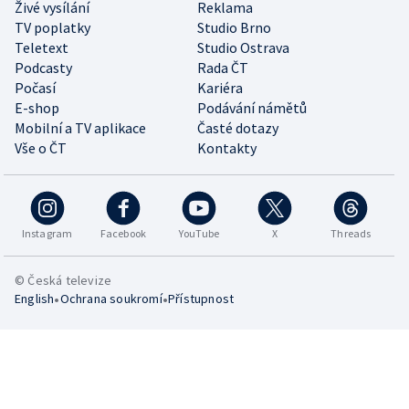
Živé vysílání
Reklama
TV poplatky
Studio Brno
Teletext
Studio Ostrava
Podcasty
Rada ČT
Počasí
Kariéra
E-shop
Podávání námětů
Mobilní a TV aplikace
Časté dotazy
Vše o ČT
Kontakty
Instagram
Facebook
YouTube
X
Threads
© Česká televize
•
•
English
Ochrana soukromí
Přístupnost