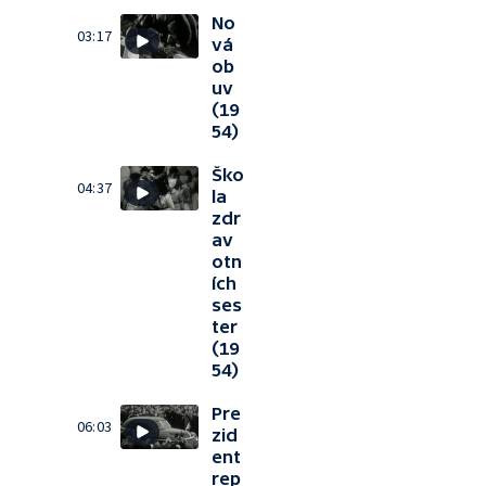
No
03:17
vá
ob
uv
(19
54)
Ško
04:37
la
zdr
av
otn
ích
ses
ter
(19
54)
Pre
06:03
zid
ent
rep