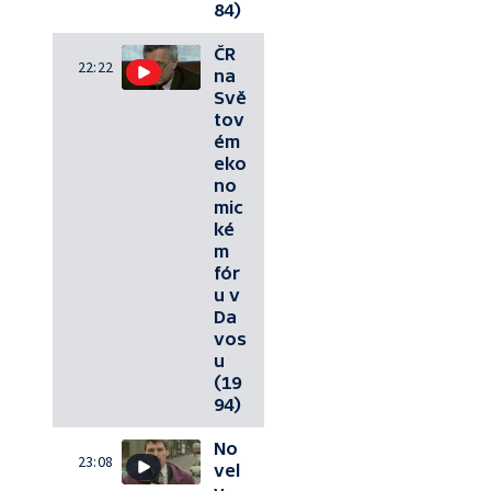
84)
ČR
22:22
na
Svě
tov
ém
eko
no
mic
ké
m
fór
u v
Da
vos
u
(19
94)
No
23:08
vel