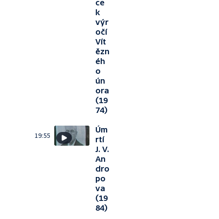
ce
k
výr
očí
Vít
ězn
éh
o
ún
ora
(19
74)
Úm
19:55
rtí
J. V.
An
dro
po
va
(19
84)