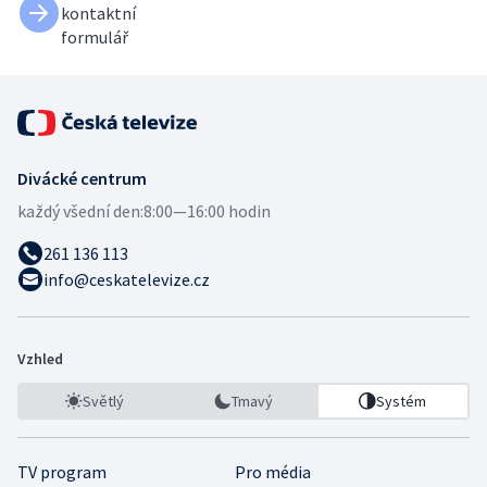
kontaktní
formulář
Divácké centrum
každý všední den:
8:00—16:00 hodin
261 136 113
info@ceskatelevize.cz
Vzhled
Světlý
Tmavý
Systém
TV program
Pro média