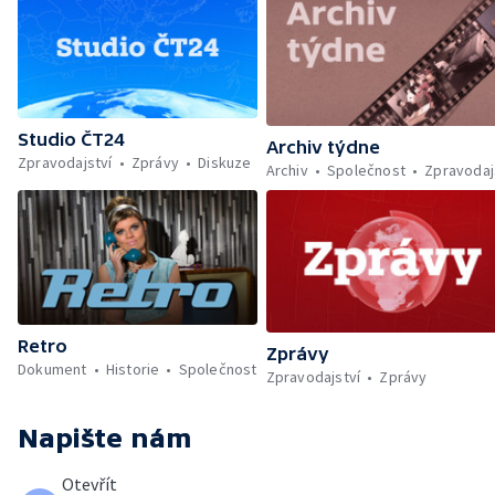
Studio ČT24
Archiv týdne
Zpravodajství
Zprávy
Diskuze
Archiv
Společnost
Zpravodaj
Retro
Zprávy
Dokument
Historie
Společnost
Zpravodajství
Zprávy
Napište nám
Otevřít