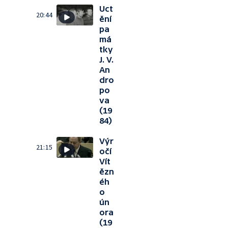
Uct
20:44
ění
pa
má
tky
J. V.
An
dro
po
va
(19
84)
Výr
21:15
očí
Vít
ězn
éh
o
ún
ora
(19