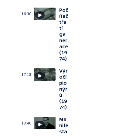
Poč
16:30
ítač
tře
tí
ge
ner
ace
(19
74)
Výr
17:18
očí
pio
nýr
ů
(19
74)
Ma
18:40
nife
sta