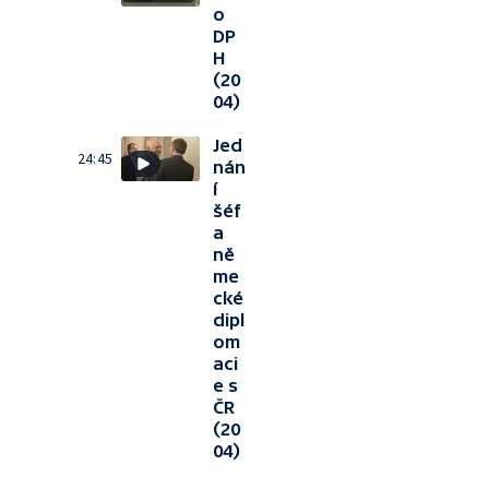
o
DP
H
(20
04)
Jed
24:45
nán
í
šéf
a
ně
me
cké
dipl
om
aci
e s
ČR
(20
04)