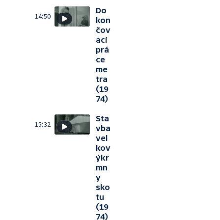
Do
14:50
kon
čov
ací
prá
ce
me
tra
(19
74)
Sta
15:32
vba
vel
kov
ýkr
mn
y
sko
tu
(19
74)