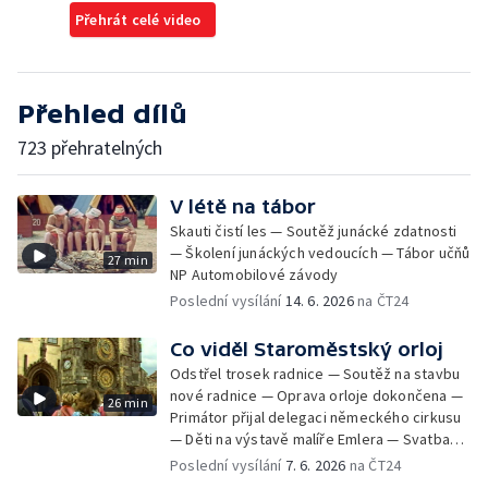
Přehrát celé video
Přehled dílů
723 přehratelných
V létě na tábor
Skauti čistí les — Soutěž junácké zdatnosti
— Školení junáckých vedoucích — Tábor učňů
27 min
NP Automobilové závody
Poslední vysílání
14. 6. 2026
na ČT24
Co viděl Staroměstský orloj
Odstřel trosek radnice — Soutěž na stavbu
nové radnice — Oprava orloje dokončena —
26 min
Primátor přijal delegaci německého cirkusu
— Děti na výstavě malíře Emlera — Svatba
Miloše Kopeckého — Prohlídka a oprava
Poslední vysílání
7. 6. 2026
na ČT24
orloje — Svatba krasobruslařky Kladrubské