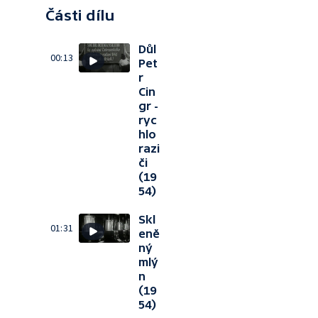
Části dílu
Důl
00:13
Pet
r
Cin
gr -
ryc
hlo
razi
či
(19
54)
Skl
01:31
eně
ný
mlý
n
(19
54)