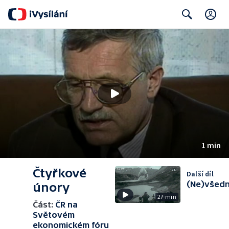
C
Search
1 min
Čtyřkové
Další díl
(Ne)všedn
únory
27 min
Část:
ČR na
Světovém
ekonomickém fóru