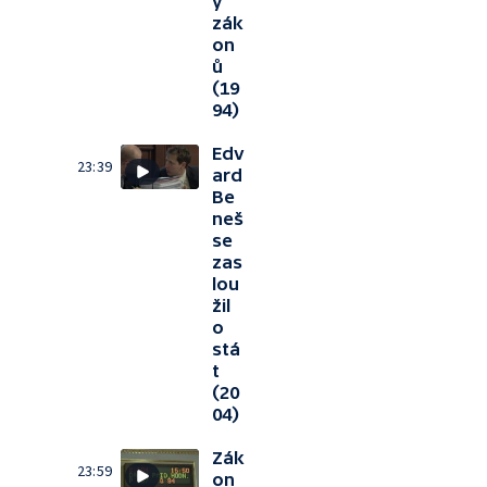
y
zák
on
ů
(19
94)
Edv
23:39
ard
Be
neš
se
zas
lou
žil
o
stá
t
(20
04)
Zák
23:59
on