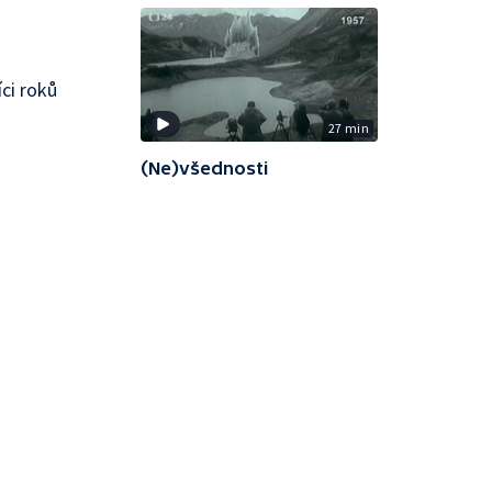
ci roků
27 min
(Ne)všednosti