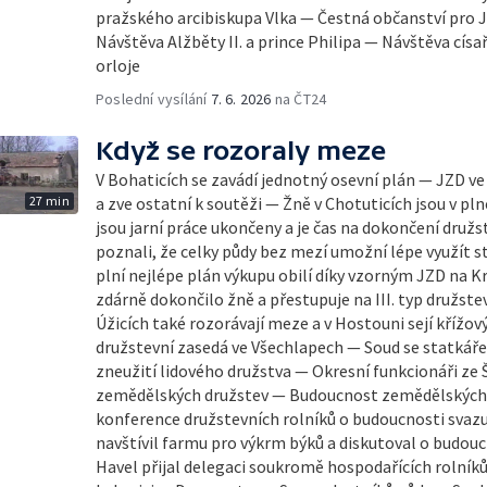
pražského arcibiskupa Vlka — Čestná občanství pro J
Návštěva Alžběty II. a prince Philipa — Návštěva cís
orloje
Poslední vysílání
7. 6. 2026
na ČT24
Když se rozoraly meze
V Bohaticích se zavádí jednotný osevní plán — JZD ve
27 min
a zve ostatní k soutěži — Žně v Chotuticích jsou v p
jsou jarní práce ukončeny a je čas na dokončení družs
poznali, že celky půdy bez mezí umožní lépe využít s
plní nejlépe plán výkupu obilí díky vzorným JZD na 
zdárně dokončilo žně a přestupuje na III. typ družst
Úžicích také rozorávají meze a v Hostouni sejí kří
družstevní zasedá ve Všechlapech — Soud se statkáře
zneužití lidového družstva — Okresní funkcionáři ze
zemědělských družstev — Budoucnost zemědělských 
konference družstevních rolníků o budoucnosti svaz
navštívil farmu pro výkrm býků a diskutoval o budo
Havel přijal delegaci soukromě hospodařících rolník