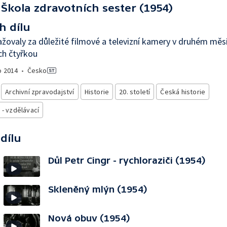
Škola zdravotních sester (1954)
h dílu
žovaly za důležité filmové a televizní kamery v druhém měsí
ch čtyřkou
o
2014
•
Česko
Archivní zpravodajství
Historie
20. století
Česká historie
 - vzdělávací
 dílu
Důl Petr Cingr - rychloraziči (1954)
Skleněný mlýn (1954)
Nová obuv (1954)