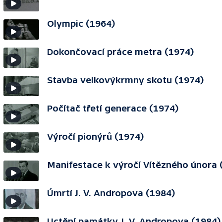
Olympic (1964)
Dokončovací práce metra (1974)
Stavba velkovýkrmny skotu (1974)
Počítač třetí generace (1974)
Výročí pionýrů (1974)
Manifestace k výročí Vítězného února 
Úmrtí J. V. Andropova (1984)
Uctění památky J. V. Andropova (1984)