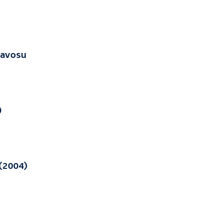
Davosu
)
(2004)