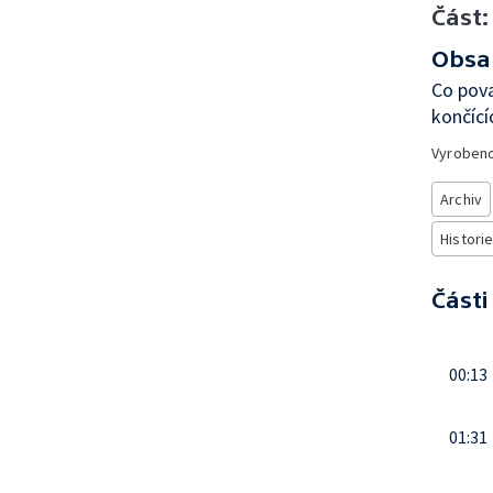
Část:
Obsa
Co pova
končící
Vyroben
Archiv
Historie
Části
00:13
01:31