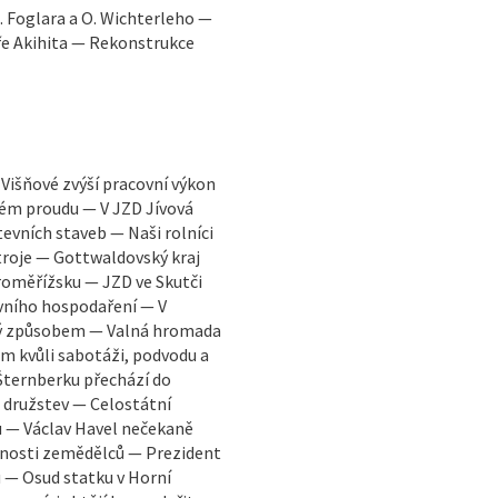
. Foglara a O. Wichterleho —
aře Akihita — Rekonstrukce
 Višňové zvýší pracovní výkon
lném proudu — V JZD Jívová
tevních staveb — Naši rolníci
troje — Gottwaldovský kraj
Kroměřížsku — JZD ve Skutči
evního hospodaření — V
žový způsobem — Valná hromada
m kvůli sabotáži, podvodu a
 Šternberku přechází do
družstev — Celostátní
u — Václav Havel nečekaně
ucnosti zemědělců — Prezident
ů — Osud statku v Horní