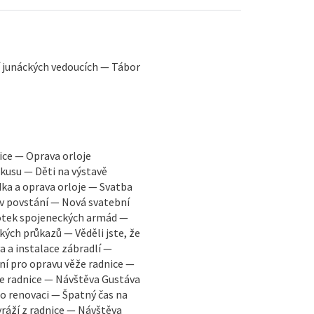
í junáckých vedoucích — Tábor
ice — Oprava orloje
kusu — Děti na výstavě
ka a oprava orloje — Svatba
v povstání — Nová svatební
notek spojeneckých armád —
ých průkazů — Věděli jste, že
a a instalace zábradlí —
ní pro opravu věže radnice —
že radnice — Návštěva Gustáva
o renovaci — Špatný čas na
yráží z radnice — Návštěva