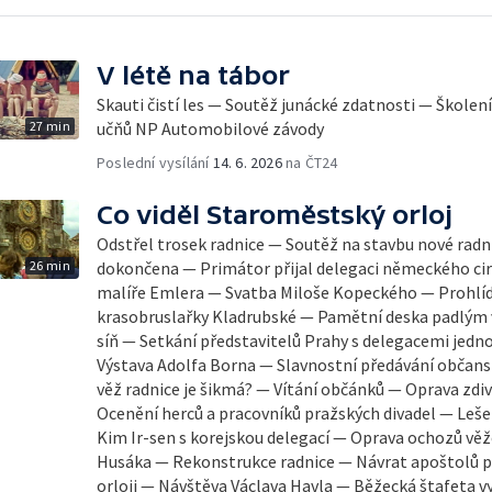
V létě na tábor
Skauti čistí les — Soutěž junácké zdatnosti — Školen
27 min
učňů NP Automobilové závody
Poslední vysílání
14. 6. 2026
na ČT24
Co viděl Staroměstský orloj
Odstřel trosek radnice — Soutěž na stavbu nové radn
26 min
dokončena — Primátor přijal delegaci německého cir
malíře Emlera — Svatba Miloše Kopeckého — Prohlíd
krasobruslařky Kladrubské — Pamětní deska padlým 
síň — Setkání představitelů Prahy s delegacemi jed
Výstava Adolfa Borna — Slavnostní předávání občansk
věž radnice je šikmá? — Vítání občánků — Oprava zdiv
Ocenění herců a pracovníků pražských divadel — Leše
Kim Ir-sen s korejskou delegací — Oprava ochozů vě
Husáka — Rekonstrukce radnice — Návrat apoštolů p
orloji — Návštěva Václava Havla — Běžecká štafeta v