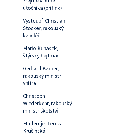
zřejmě včetně
útočníka (brífink)
Vystoupí: Christian
Stocker, rakouský
kancléř
Mario Kunasek,
štýrský hejtman
Gerhard Karner,
rakouský ministr
vnitra
Christoph
Wiederkehr, rakouský
ministr školství
Moderuje: Tereza
Kručinská