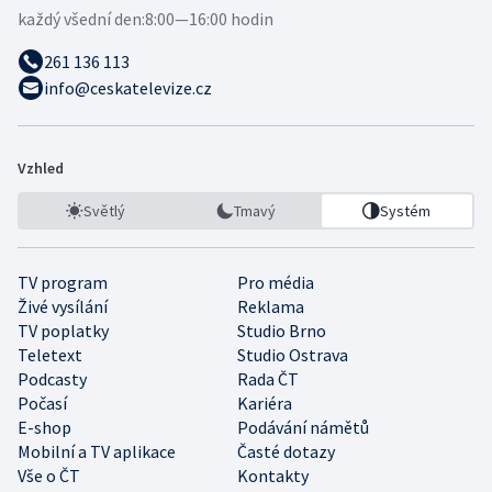
každý všední den:
8:00—16:00 hodin
261 136 113
info@ceskatelevize.cz
Vzhled
Světlý
Tmavý
Systém
TV program
Pro média
Živé vysílání
Reklama
TV poplatky
Studio Brno
Teletext
Studio Ostrava
Podcasty
Rada ČT
Počasí
Kariéra
E-shop
Podávání námětů
Mobilní a TV aplikace
Časté dotazy
Vše o ČT
Kontakty