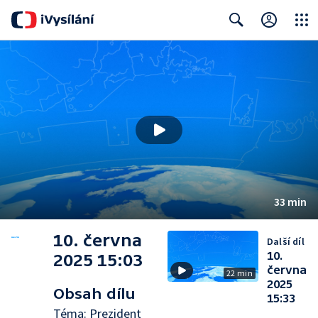
Close
Search
33 min
10. června
Další díl
10.
2025 15:03
června
22 min
2025
Obsah dílu
15:33
Téma: Prezident