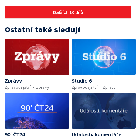
Dalších 10 dílů
Ostatní také sledují
Zprávy
Studio 6
Zpravodajství
Zprávy
Zpravodajství
Zprávy
90’ ČT24
Události, komentáře