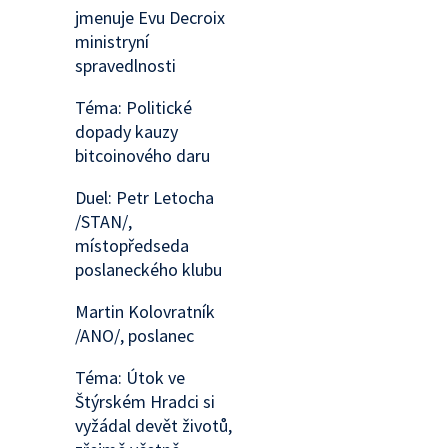
jmenuje Evu Decroix
ministryní
spravedlnosti
Téma: Politické
dopady kauzy
bitcoinového daru
Duel: Petr Letocha
/STAN/,
místopředseda
poslaneckého klubu
Martin Kolovratník
/ANO/, poslanec
Téma: Útok ve
Štýrském Hradci si
vyžádal devět životů,