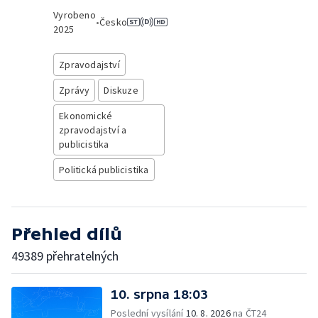
Vyrobeno
•
Česko
2025
Zpravodajství
Zprávy
Diskuze
Ekonomické
zpravodajství a
publicistika
Politická publicistika
Přehled dílů
49389 přehratelných
10. srpna 18:03
Poslední vysílání
10. 8. 2026
na ČT24