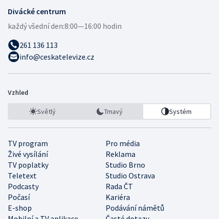
Divácké centrum
každý všední den:
8:00—16:00 hodin
261 136 113
info@ceskatelevize.cz
Vzhled
Světlý
Tmavý
Systém
TV program
Pro média
Živé vysílání
Reklama
TV poplatky
Studio Brno
Teletext
Studio Ostrava
Podcasty
Rada ČT
Počasí
Kariéra
E-shop
Podávání námětů
Mobilní a TV aplikace
Časté dotazy