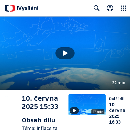
Close
Search
22 min
10. června
Další díl
10.
2025 15:33
června
27 min
2025
Obsah dílu
16:33
Téma: Inflace za