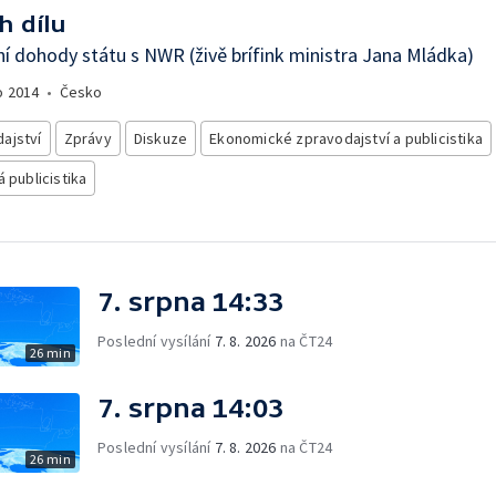
h dílu
í dohody státu s NWR (živě brífink ministra Jana Mládka)
o
2014
•
Česko
ajství
Zprávy
Diskuze
Ekonomické zpravodajství a publicistika
á publicistika
7. srpna 14:33
Poslední vysílání
7. 8. 2026
na ČT24
26 min
7. srpna 14:03
Poslední vysílání
7. 8. 2026
na ČT24
26 min