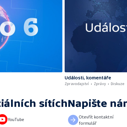
Události, komentáře
Zpravodajství
Zprávy
Diskuze
iálních sítích
Napište ná
Otevřít kontaktní
YouTube
formulář