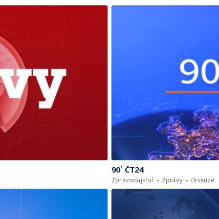
90’ ČT24
Zpravodajství
Zprávy
Diskuze