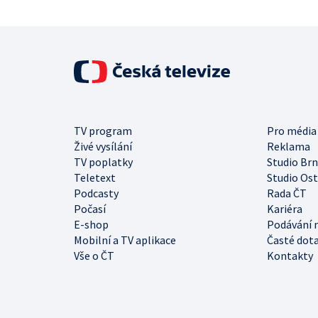
TV program
Pro média
Živé vysílání
Reklama
TV poplatky
Studio Br
Teletext
Studio Os
Podcasty
Rada ČT
Počasí
Kariéra
E-shop
Podávání 
Mobilní a TV aplikace
Časté dot
Vše o ČT
Kontakty