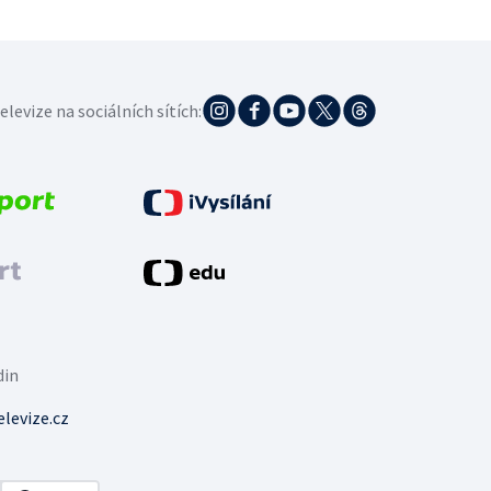
elevize na sociálních sítích:
din
levize.cz