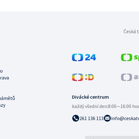
Česká t
no
trava
Divácké centrum
námětů
azy
každý všední den:
8:00—16:00 ho
261 136 113
info@ceskate