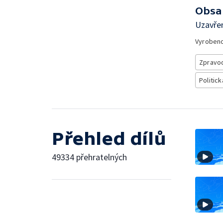
Obsa
Uzavřen
Vyroben
Zpravod
Politick
Přehled dílů
49334 přehratelných