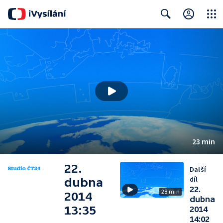
Close
Search
23 min
22.
Další
díl
dubna
22.
28 min
2014
dubna
13:35
2014
14:02