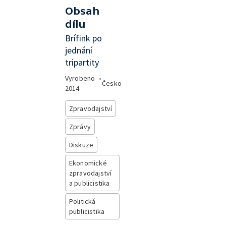
Obsah
dílu
Brífink po
jednání
tripartity
Vyrobeno
•
Česko
2014
Zpravodajství
Zprávy
Diskuze
Ekonomické
zpravodajství
a publicistika
Politická
publicistika