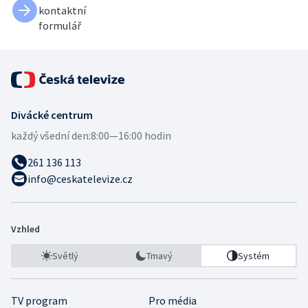
kontaktní
formulář
Divácké centrum
každý všední den:
8:00—16:00 hodin
261 136 113
info@ceskatelevize.cz
Vzhled
Světlý
Tmavý
Systém
TV program
Pro média