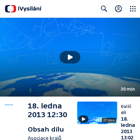
Close
Search
30 min
18. ledna
Další
díl
2013 12:30
18.
27 min
ledna
Obsah dílu
2013
Asociace krajů
13:02