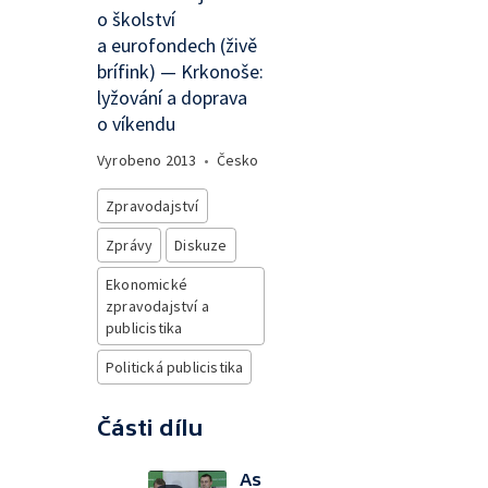
o školství
a eurofondech (živě
brífink) — Krkonoše:
lyžování a doprava
o víkendu
Vyrobeno
2013
•
Česko
Zpravodajství
Zprávy
Diskuze
Ekonomické
zpravodajství a
publicistika
Politická publicistika
Části dílu
As