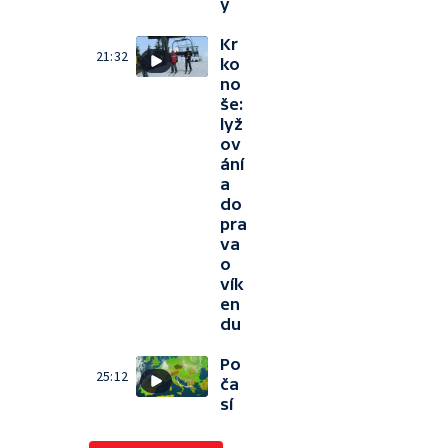
y
Kr
21:32
ko
no
še:
lyž
ov
ání
a
do
pra
va
o
vík
en
du
Po
25:12
ča
sí