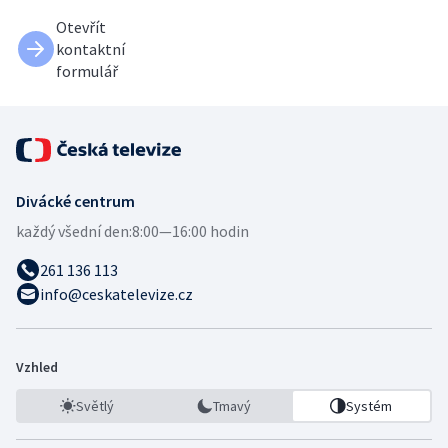
Otevřít
kontaktní
formulář
Divácké centrum
každý všední den:
8:00—16:00 hodin
261 136 113
info@ceskatelevize.cz
Vzhled
Světlý
Tmavý
Systém