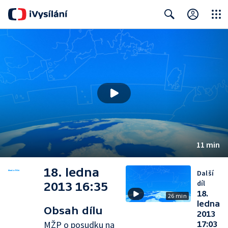
Close
Search
11 min
18. ledna
Další
díl
2013 16:35
18.
26 min
ledna
Obsah dílu
2013
MŽP o posudku na
17:03