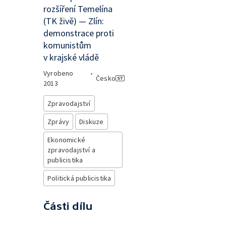
rozšíření Temelína
(TK živě) — Zlín:
demonstrace proti
komunistům
v krajské vládě
Vyrobeno
•
Česko
2013
Zpravodajství
Zprávy
Diskuze
Ekonomické
zpravodajství a
publicistika
Politická publicistika
Části dílu