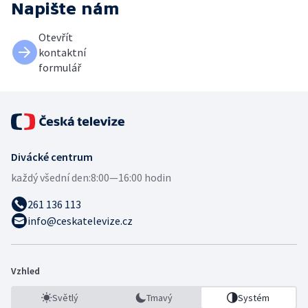
Napište nám
Otevřít
kontaktní
formulář
Divácké centrum
každý všední den:
8:00—16:00 hodin
261 136 113
info@ceskatelevize.cz
Vzhled
Světlý
Tmavý
Systém