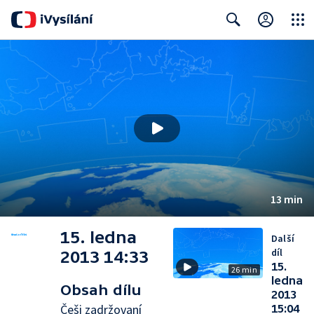
Close
Search
13 min
15. ledna
Další
díl
2013 14:33
15.
26 min
ledna
Obsah dílu
2013
Češi zadržovaní
15:04