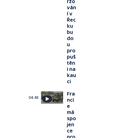
ržo
ván
í v
Řec
ku
bu
do
u
pro
puš
těn
i na
kau
ci
Fra
04:48
nci
e
má
spo
jen
ce
pro