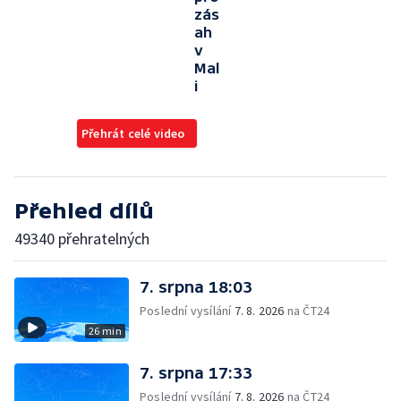
zás
ah
v
Mal
i
Přehrát celé video
Přehled dílů
49340 přehratelných
7. srpna 18:03
Poslední vysílání
7. 8. 2026
na ČT24
26 min
7. srpna 17:33
Poslední vysílání
7. 8. 2026
na ČT24