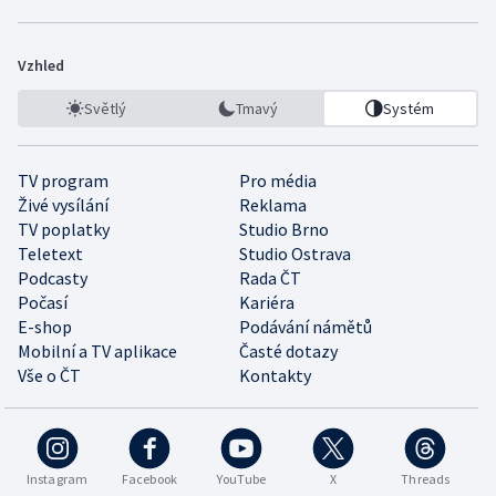
Vzhled
Světlý
Tmavý
Systém
TV program
Pro média
Živé vysílání
Reklama
TV poplatky
Studio Brno
Teletext
Studio Ostrava
Podcasty
Rada ČT
Počasí
Kariéra
E-shop
Podávání námětů
Mobilní a TV aplikace
Časté dotazy
Vše o ČT
Kontakty
Instagram
Facebook
YouTube
X
Threads