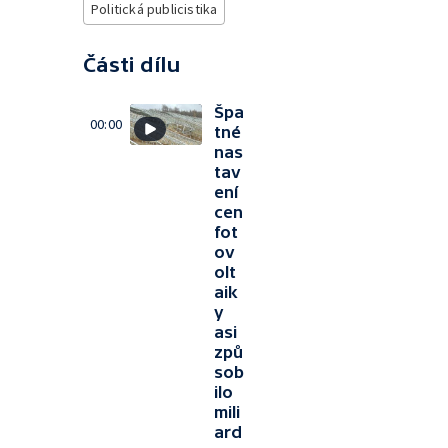
Politická publicistika
Části dílu
Špa
00:00
tné
nas
tav
ení
cen
fot
ov
olt
aik
y
asi
způ
sob
ilo
mili
ard