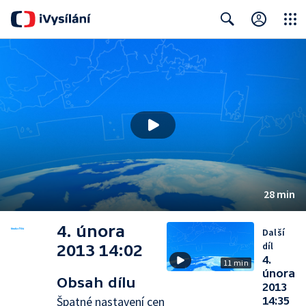
Close
Search
28 min
4. února
Další
díl
2013 14:02
4.
11 min
února
Obsah dílu
2013
Špatné nastavení cen
14:35