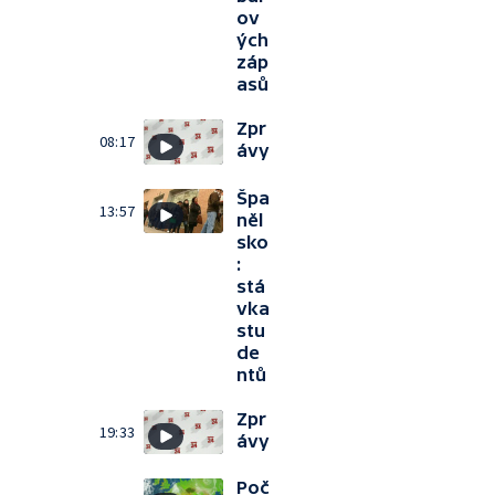
ov
ých
záp
asů
Zpr
08:17
ávy
Špa
13:57
něl
sko
:
stá
vka
stu
de
ntů
Zpr
19:33
ávy
Poč