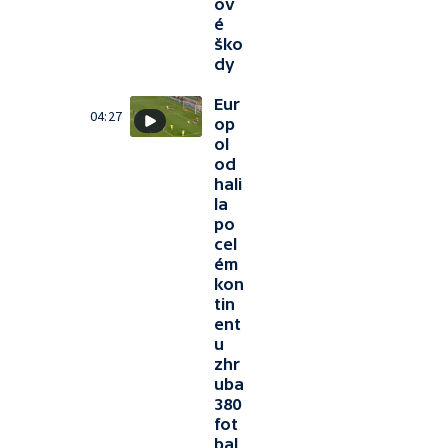
ov
é
ško
dy
Eur
04:27
op
ol
od
hali
la
po
cel
ém
kon
tin
ent
u
zhr
uba
380
fot
bal