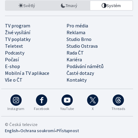
Světlý
Tmavý
Systém
TV program
Pro média
Živé vysílání
Reklama
TV poplatky
Studio Brno
Teletext
Studio Ostrava
Podcasty
Rada ČT
Počasí
Kariéra
E-shop
Podávání námětů
Mobilní a TV aplikace
Časté dotazy
Vše o ČT
Kontakty
Instagram
Facebook
YouTube
X
Threads
© Česká televize
•
•
English
Ochrana soukromí
Přístupnost