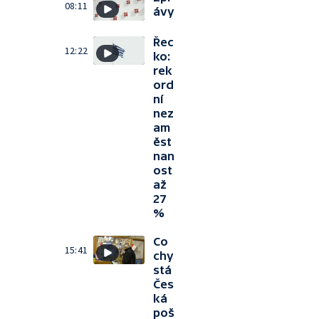
08:11
ávy
Řec
12:22
ko:
rek
ord
ní
nez
am
ěst
nan
ost
až
27
%
Co
15:41
chy
stá
Čes
ká
poš