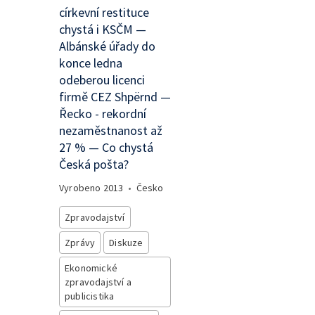
církevní restituce
chystá i KSČM —
Albánské úřady do
konce ledna
odeberou licenci
firmě CEZ Shpërnd —
Řecko - rekordní
nezaměstnanost až
27 % — Co chystá
Česká pošta?
Vyrobeno
2013
•
Česko
Zpravodajství
Zprávy
Diskuze
Ekonomické
zpravodajství a
publicistika