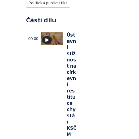
Politická publicistika
Části dílu
Úst
00:00
avn
í
stíž
nos
t na
círk
evn
í
res
titu
ce
chy
stá
i
KSČ
M