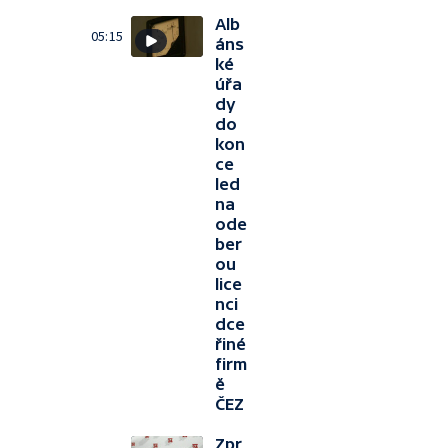
Alb
05:15
áns
ké
úřa
dy
do
kon
ce
led
na
ode
ber
ou
lice
nci
dce
řiné
firm
ě
ČEZ
Zpr