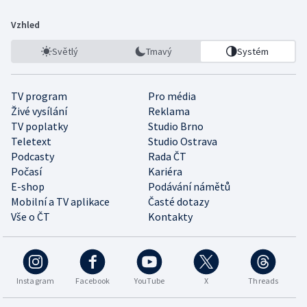
Vzhled
Světlý
Tmavý
Systém
TV program
Pro média
Živé vysílání
Reklama
TV poplatky
Studio Brno
Teletext
Studio Ostrava
Podcasty
Rada ČT
Počasí
Kariéra
E-shop
Podávání námětů
Mobilní a TV aplikace
Časté dotazy
Vše o ČT
Kontakty
Instagram
Facebook
YouTube
X
Threads