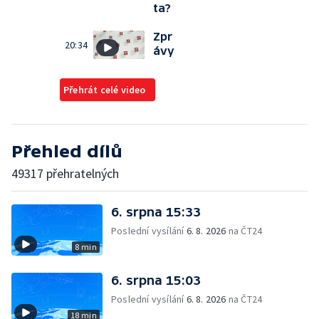
ta?
Zpr
20:34
ávy
Přehrát celé video
Přehled dílů
49317 přehratelných
6. srpna 15:33
Poslední vysílání
6. 8. 2026
na ČT24
8 min
6. srpna 15:03
Poslední vysílání
6. 8. 2026
na ČT24
18 min