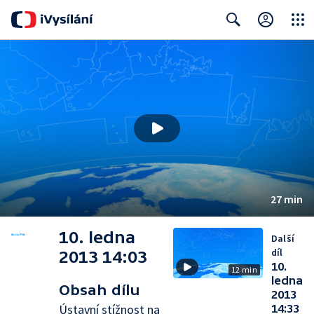
Close
Search
27 min
10. ledna
Další
díl
2013 14:03
10.
12 min
ledna
Obsah dílu
2013
Ústavní stížnost na
14:33