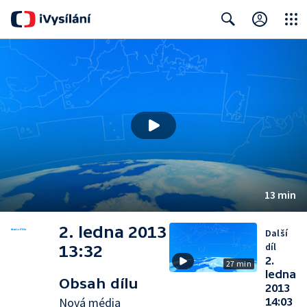
Close
Search
13 min
2. ledna 2013
Další
díl
13:32
2.
27 min
ledna
Obsah dílu
2013
Nová média
14:03