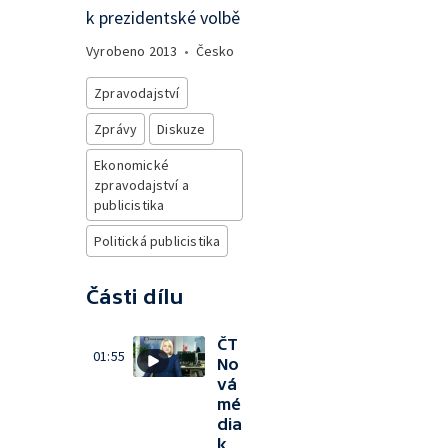
k prezidentské volbě
Vyrobeno
2013
•
Česko
Zpravodajství
Zprávy
Diskuze
Ekonomické
zpravodajství a
publicistika
Politická publicistika
Části dílu
ČT
01:55
No
vá
mé
dia
k