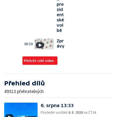
pre
zid
ent
ské
vol
bě
Zpr
08:59
ávy
Přehrát celé video
Přehled dílů
49313 přehratelných
6. srpna 13:33
Poslední vysílání
6. 8. 2026
na ČT24