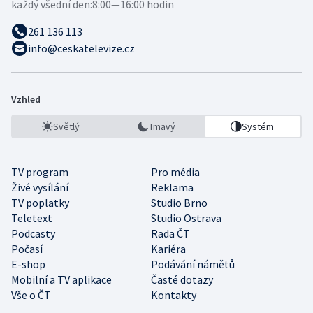
každý všední den:
8:00—16:00 hodin
261 136 113
info@ceskatelevize.cz
Vzhled
Světlý
Tmavý
Systém
TV program
Pro média
Živé vysílání
Reklama
TV poplatky
Studio Brno
Teletext
Studio Ostrava
Podcasty
Rada ČT
Počasí
Kariéra
E-shop
Podávání námětů
Mobilní a TV aplikace
Časté dotazy
Vše o ČT
Kontakty