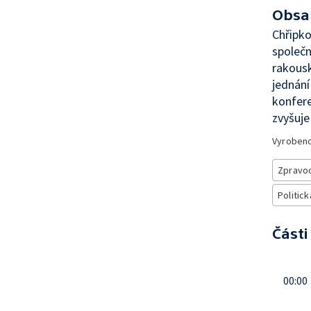
Obsa
Chřipk
společn
rakousk
jednání
konfere
zvyšuje
Vyroben
Zpravod
Politick
Části
00:00