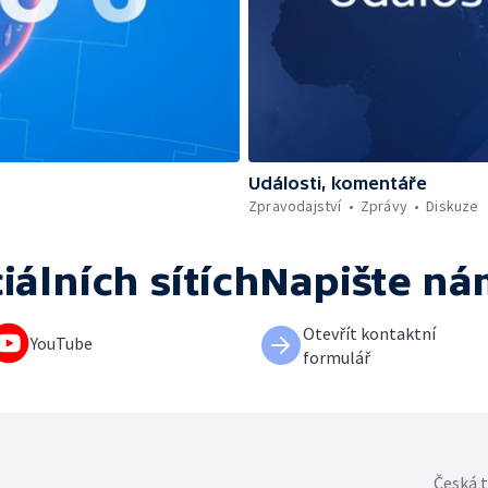
Události, komentáře
Zpravodajství
Zprávy
Diskuze
iálních sítích
Napište ná
Otevřít kontaktní
YouTube
formulář
Česká t