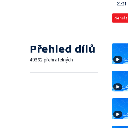
21:21
Přehrát
Přehled dílů
49362 přehratelných