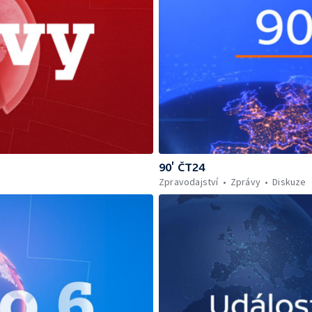
90’ ČT24
Zpravodajství
Zprávy
Diskuze