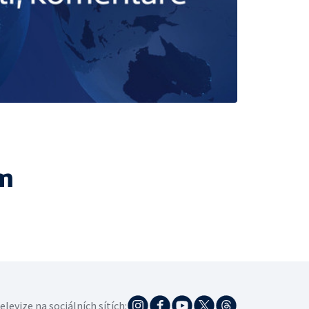
m
elevize na sociálních sítích: