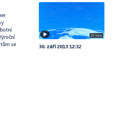
ner
ky
botní
27 min
Výroční
istům se
30. září 2013 12:32