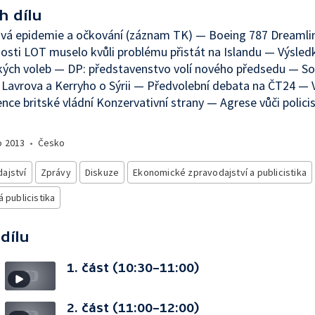
h dílu
ová epidemie a očkování (záznam TK) — Boeing 787 Dreamli
osti LOT muselo kvůli problému přistát na Islandu — Výsled
ých voleb — DP: představenstvo volí nového předsedu — So
 Lavrova a Kerryho o Sýrii — Předvolební debata na ČT24 — 
nce britské vládní Konzervativní strany — Agrese vůči polic
o
2013
•
Česko
ajství
Zprávy
Diskuze
Ekonomické zpravodajství a publicistika
á publicistika
 dílu
1. část (10:30–11:00)
2. část (11:00–12:00)