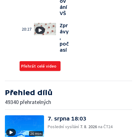
ov
ání
VŠ
Zpr
20:27
ávy
,
poč
así
Přehrát celé video
Přehled dílů
49340 přehratelných
7. srpna 18:03
Poslední vysílání
7. 8. 2026
na ČT24
26 min