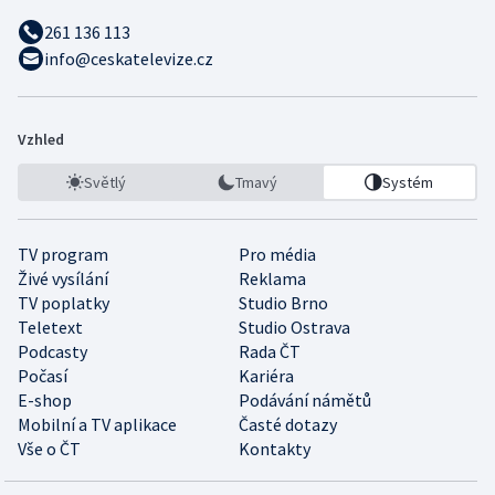
261 136 113
info@ceskatelevize.cz
Vzhled
Světlý
Tmavý
Systém
TV program
Pro média
Živé vysílání
Reklama
TV poplatky
Studio Brno
Teletext
Studio Ostrava
Podcasty
Rada ČT
Počasí
Kariéra
E-shop
Podávání námětů
Mobilní a TV aplikace
Časté dotazy
Vše o ČT
Kontakty