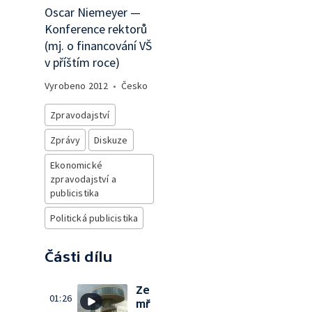
Oscar Niemeyer —
Konference rektorů
(mj. o financování VŠ
v příštím roce)
Vyrobeno
2012
•
Česko
Zpravodajství
Zprávy
Diskuze
Ekonomické
zpravodajství a
publicistika
Politická publicistika
Části dílu
Ze
01:26
mř