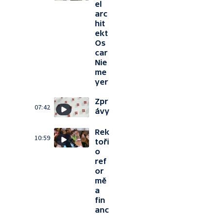
el
arc
hit
ekt
Os
car
Nie
me
yer
Zpr
07:42
ávy
Rek
10:59
toři
o
ref
or
mě
a
fin
anc