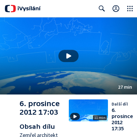
Close
Search
27 min
6. prosince
Další díl
6.
2012 17:03
prosince
11 min
2012
Obsah dílu
17:35
Zemřel architekt