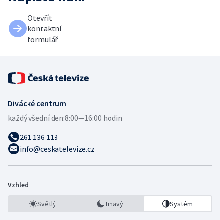
Otevřít
kontaktní
formulář
Divácké centrum
každý všední den:
8:00—16:00 hodin
261 136 113
info@ceskatelevize.cz
Vzhled
Světlý
Tmavý
Systém