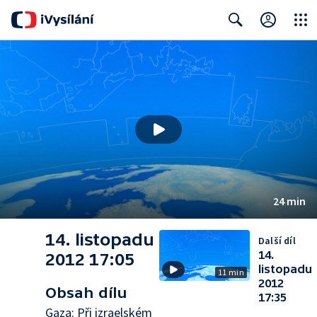
Close
Search
24 min
14. listopadu
Další díl
14.
2012 17:05
listopadu
11 min
2012
Obsah dílu
17:35
Gaza: Při izraelském