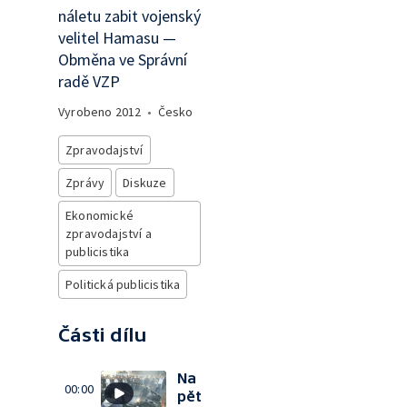
náletu zabit vojenský
velitel Hamasu —
Obměna ve Správní
radě VZP
Vyrobeno
2012
•
Česko
Zpravodajství
Zprávy
Diskuze
Ekonomické
zpravodajství a
publicistika
Politická publicistika
Části dílu
Na
00:00
pět