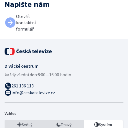
Napište nám
Otevřít
kontaktní
formulář
Divácké centrum
každý všední den:
8:00—16:00 hodin
261 136 113
info@ceskatelevize.cz
Vzhled
Světlý
Tmavý
Systém