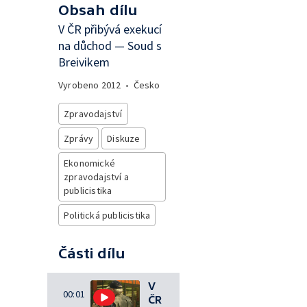
Obsah dílu
V ČR přibývá exekucí
na důchod — Soud s
Breivikem
Vyrobeno
2012
•
Česko
Zpravodajství
Zprávy
Diskuze
Ekonomické
zpravodajství a
publicistika
Politická publicistika
Části dílu
V
00:01
ČR