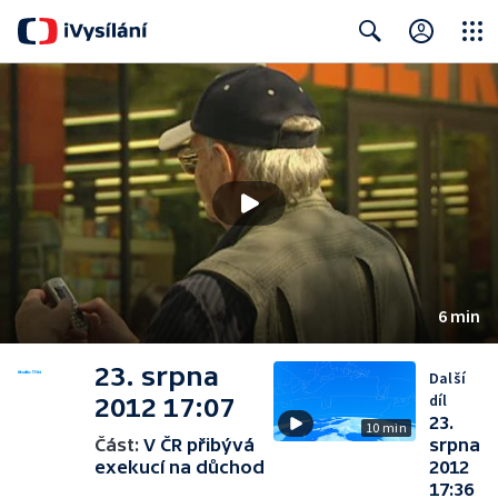
Close
Search
6 min
23. srpna
Další
díl
2012 17:07
23.
10 min
Část:
V ČR přibývá
srpna
exekucí na důchod
2012
17:36