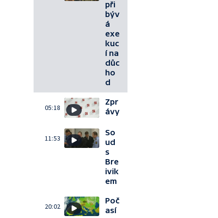
při
býv
á
exe
kuc
í na
důc
ho
d
Zpr
05:18
ávy
So
11:53
ud
s
Bre
ivik
em
Poč
20:02
así