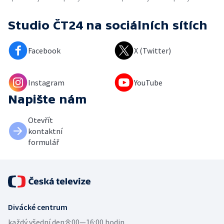
Studio ČT24
na sociálních sítích
Facebook
X (Twitter)
Instagram
YouTube
Napište nám
Otevřít
kontaktní
formulář
Divácké centrum
každý všední den:
8:00—16:00 hodin