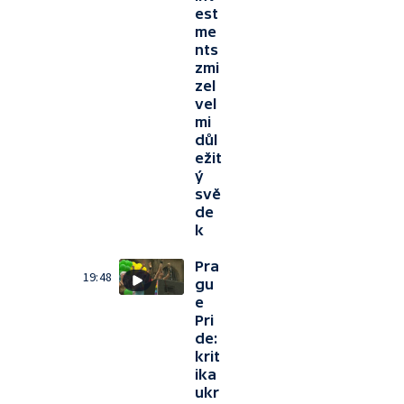
est
me
nts
zmi
zel
vel
mi
důl
ežit
ý
svě
de
k
Pra
19:48
gu
e
Pri
de:
krit
ika
ukr