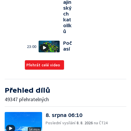
ajin
ský
ch
kat
olík
ů
Poč
23:00
así
Přehrát celé video
Přehled dílů
49347 přehratelných
8. srpna 06:10
Poslední vysílání
8. 8. 2026
na ČT24
54 min