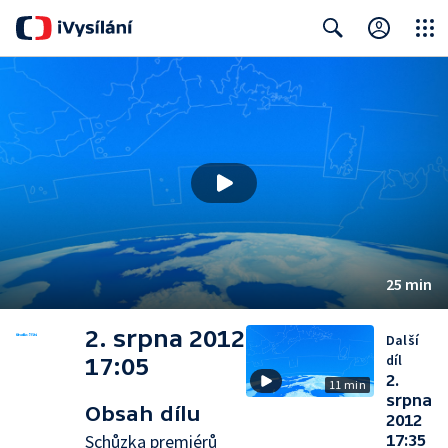
Close
Search
25 min
2. srpna 2012
Další
díl
17:05
2.
11 min
srpna
Obsah dílu
2012
Schůzka premiérů
17:35