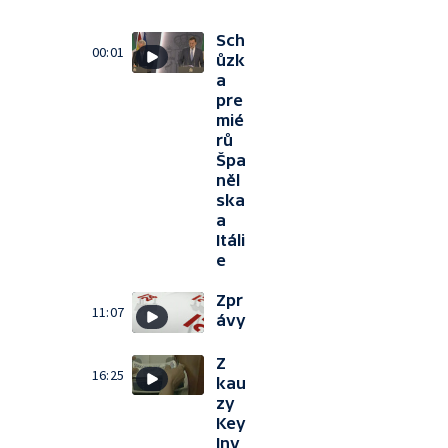
Sch
00:01
ůzk
a
pre
mié
rů
Špa
něl
ska
a
Itáli
e
Zpr
11:07
ávy
Z
16:25
kau
zy
Key
Inv