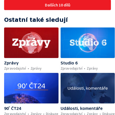
Dalších 10 dílů
Ostatní také sledují
Zprávy
Studio 6
Zpravodajství
Zprávy
Zpravodajství
Zprávy
90’ ČT24
Události, komentáře
Zpravodajství
Zprávy
Diskuze
Zpravodajství
Zprávy
Diskuze