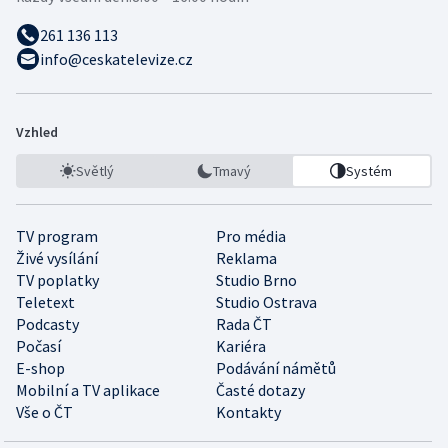
261 136 113
info@ceskatelevize.cz
Vzhled
Světlý
Tmavý
Systém
TV program
Pro média
Živé vysílání
Reklama
TV poplatky
Studio Brno
Teletext
Studio Ostrava
Podcasty
Rada ČT
Počasí
Kariéra
E-shop
Podávání námětů
Mobilní a TV aplikace
Časté dotazy
Vše o ČT
Kontakty