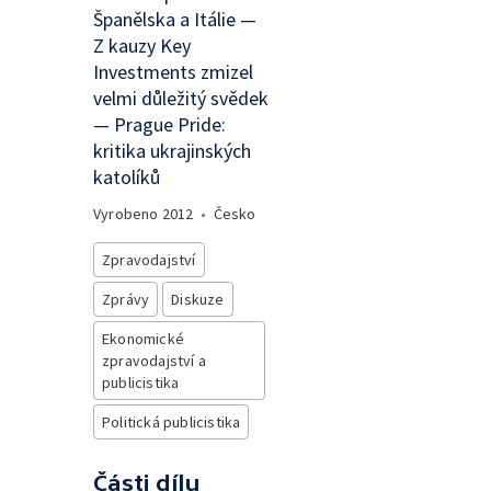
Španělska a Itálie —
Z kauzy Key
Investments zmizel
velmi důležitý svědek
— Prague Pride:
kritika ukrajinských
katolíků
Vyrobeno
2012
•
Česko
Zpravodajství
Zprávy
Diskuze
Ekonomické
zpravodajství a
publicistika
Politická publicistika
Části dílu