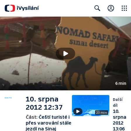
Close
Search
6 min
10. srpna
Další
díl
2012 12:37
10.
23 min
Část:
Čeští turisté i
srpna
přes varování stále
2012
jezdí na Sinaj
13:06