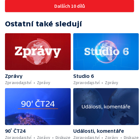
Dalších 10 dílů
Ostatní také sledují
Zprávy
Studio 6
Zpravodajství
Zprávy
Zpravodajství
Zprávy
90’ ČT24
Události, komentáře
Zpravodajství
Zprávy
Diskuze
Zpravodajství
Zprávy
Diskuze