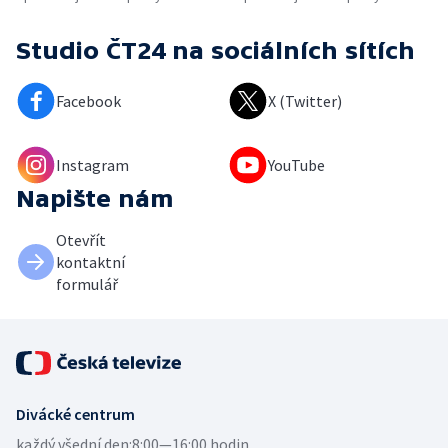
Studio ČT24
na sociálních sítích
Facebook
X (Twitter)
Instagram
YouTube
Napište nám
Otevřít
kontaktní
formulář
Divácké centrum
každý všední den:
8:00—16:00 hodin