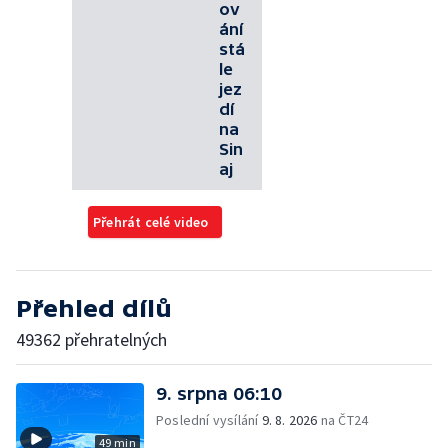
ov
ání
stá
le
jez
dí
na
Sin
aj
Přehrát celé video
Přehled dílů
49362 přehratelných
9. srpna 06:10
Poslední vysílání
9. 8. 2026
na ČT24
49 min