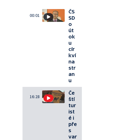
ČS
00:01
SD
o
út
ok
u
cír
kví
na
str
an
u
Če
16:28
ští
tur
ist
é i
pře
s
var