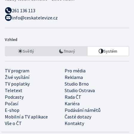
261 136 113
info@ceskatelevize.cz
Vzhled
Světlý
Tmavý
Systém
TV program
Pro média
Živé vysílání
Reklama
TV poplatky
Studio Brno
Teletext
Studio Ostrava
Podcasty
Rada ČT
Počasí
Kariéra
E-shop
Podávání námětů
Mobilní a TV aplikace
Časté dotazy
Vše o ČT
Kontakty