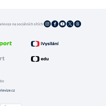
elevize na sociálních sítích:
din
levize.cz