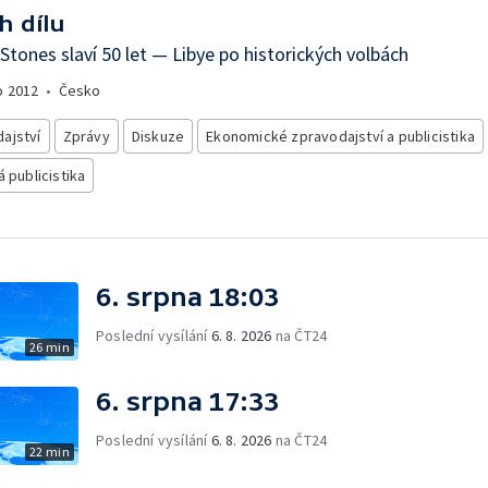
h dílu
 Stones slaví 50 let — Libye po historických volbách
o
2012
•
Česko
ajství
Zprávy
Diskuze
Ekonomické zpravodajství a publicistika
á publicistika
6. srpna 18:03
Poslední vysílání
6. 8. 2026
na ČT24
26 min
6. srpna 17:33
Poslední vysílání
6. 8. 2026
na ČT24
22 min