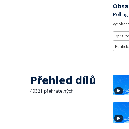
Obsa
Rolling
Vyroben
Zpravod
Politick
Přehled dílů
49321 přehratelných