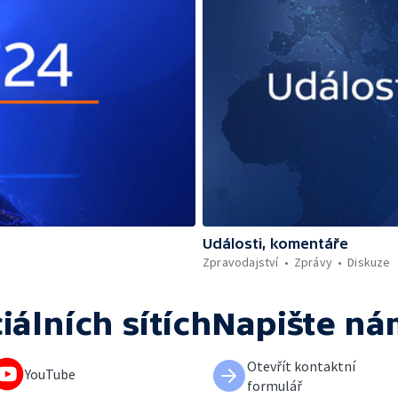
Události, komentáře
Zpravodajství
Zprávy
Diskuze
iálních sítích
Napište ná
Otevřít kontaktní
YouTube
formulář