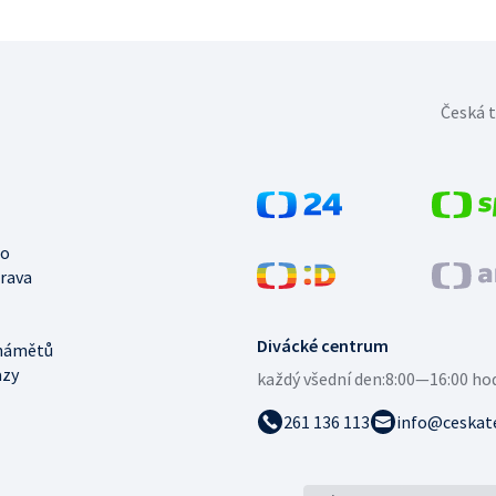
Česká t
no
trava
Divácké centrum
námětů
azy
každý všední den:
8:00—16:00 ho
261 136 113
info@ceskate