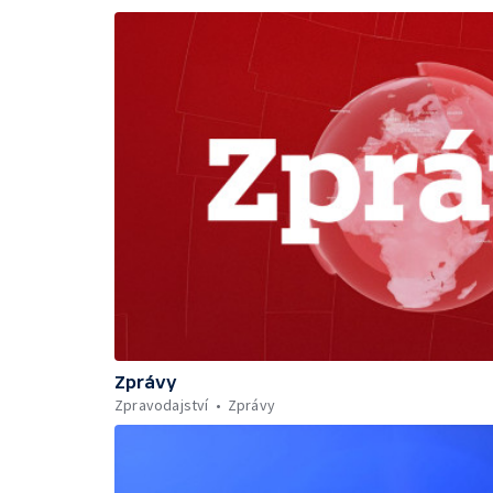
Zprávy
Zpravodajství
Zprávy