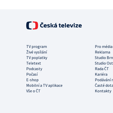
TV program
Pro média
Živé vysílání
Reklama
TV poplatky
Studio Br
Teletext
Studio Os
Podcasty
Rada ČT
Počasí
Kariéra
E-shop
Podávání 
Mobilní a TV aplikace
Časté dot
Vše o ČT
Kontakty