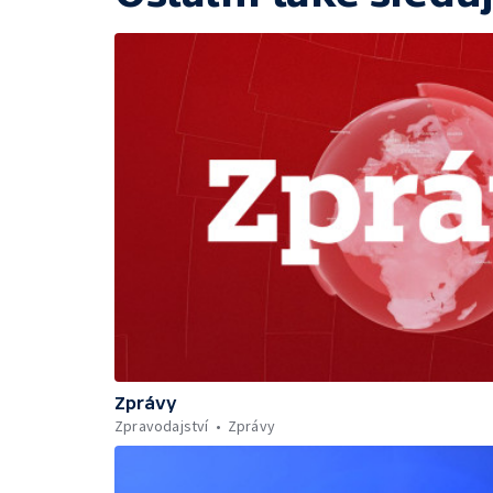
Zprávy
Zpravodajství
Zprávy