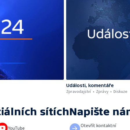
Události, komentáře
Zpravodajství
Zprávy
Diskuze
iálních sítích
Napište ná
Otevřít kontaktní
YouTube