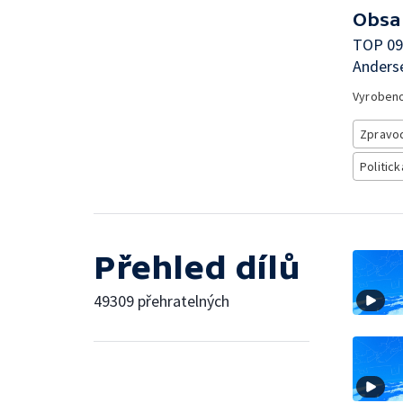
Obsa
TOP 09
Anderse
Vyroben
Zpravod
Politick
Přehled dílů
49309 přehratelných