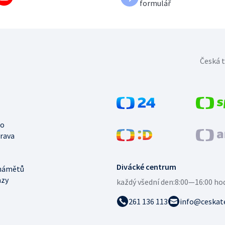
formulář
Česká t
no
trava
Divácké centrum
námětů
azy
každý všední den:
8:00—16:00 ho
261 136 113
info@ceskate