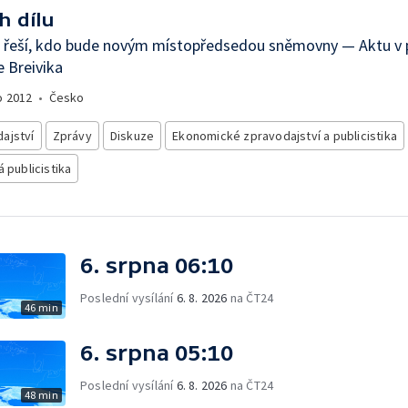
h dílu
 řeší, kdo bude novým místopředsedou sněmovny — Aktu v 
 Breivika
o
2012
•
Česko
ajství
Zprávy
Diskuze
Ekonomické zpravodajství a publicistika
á publicistika
6. srpna 06:10
Poslední vysílání
6. 8. 2026
na ČT24
46 min
6. srpna 05:10
Poslední vysílání
6. 8. 2026
na ČT24
48 min