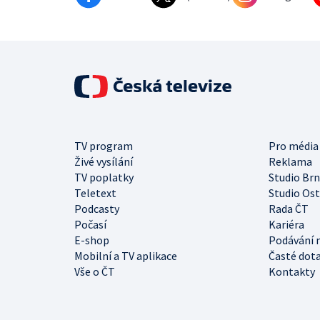
TV program
Pro média
Živé vysílání
Reklama
TV poplatky
Studio Br
Teletext
Studio Os
Podcasty
Rada ČT
Počasí
Kariéra
E-shop
Podávání 
Mobilní a TV aplikace
Časté dot
Vše o ČT
Kontakty