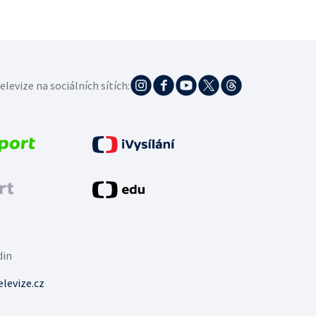
elevize na sociálních sítích:
din
levize.cz