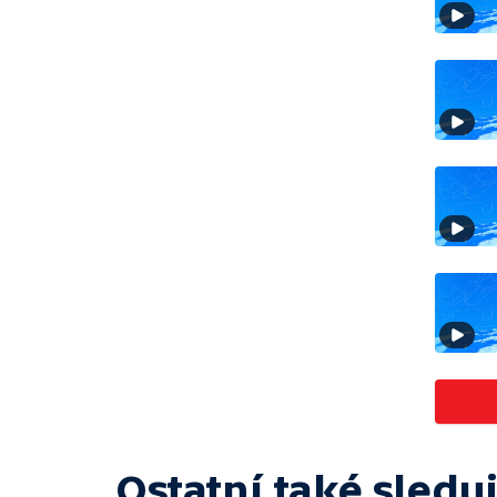
Ostatní také sleduj