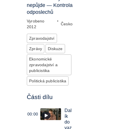
nepůjde — Kontrola
odposlechů
Vyrobeno
•
Česko
2012
Zpravodajství
Zprávy
Diskuze
Ekonomické
zpravodajství a
publicistika
Politická publicistika
Části dílu
Dal
00:00
ík
do
vaz