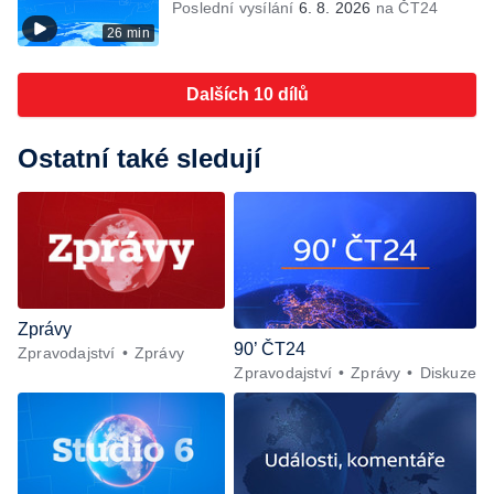
Poslední vysílání
6. 8. 2026
na ČT24
26 min
Dalších 10 dílů
Ostatní také sledují
Zprávy
90’ ČT24
Zpravodajství
Zprávy
Zpravodajství
Zprávy
Diskuze