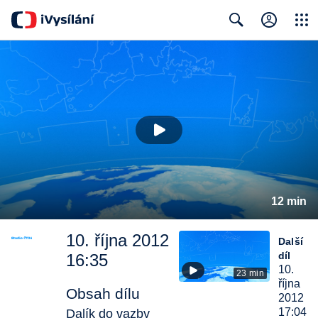
Close
Search
12 min
10. října 2012
Další
díl
16:35
10.
23 min
října
Obsah dílu
2012
17:04
Dalík do vazby