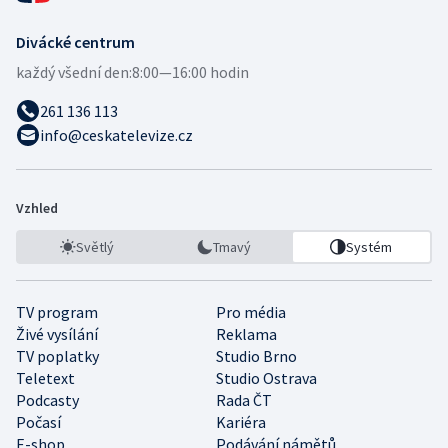
Divácké centrum
každý všední den:
8:00—16:00 hodin
261 136 113
info@ceskatelevize.cz
Vzhled
Světlý
Tmavý
Systém
TV program
Pro média
Živé vysílání
Reklama
TV poplatky
Studio Brno
Teletext
Studio Ostrava
Podcasty
Rada ČT
Počasí
Kariéra
E-shop
Podávání námětů