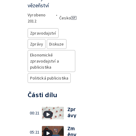
vězeňství
Vyrobeno
•
Česko
2012
Zpravodajství
Zprávy
Diskuze
Ekonomické
zpravodajství a
publicistika
Politická publicistika
Části dílu
Zpr
00:21
ávy
Zm
05:21
ěny