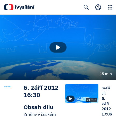
Close
Search
15 min
6. září 2012
Další
díl
16:30
6.
24 min
září
Obsah dílu
2012
Změny v českém
17:06