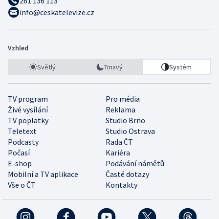
261 136 113
info@ceskatelevize.cz
Vzhled
Světlý
Tmavý
Systém
TV program
Pro média
Živé vysílání
Reklama
TV poplatky
Studio Brno
Teletext
Studio Ostrava
Podcasty
Rada ČT
Počasí
Kariéra
E-shop
Podávání námětů
Mobilní a TV aplikace
Časté dotazy
Vše o ČT
Kontakty