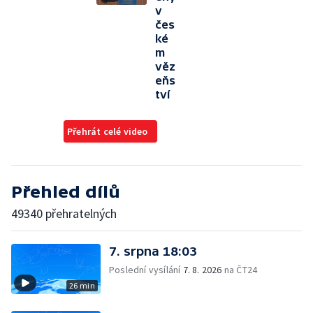
v
čes
ké
m
věz
eňs
tví
Přehrát celé video
Přehled dílů
49340 přehratelných
7. srpna 18:03
Poslední vysílání
7. 8. 2026
na ČT24
26 min