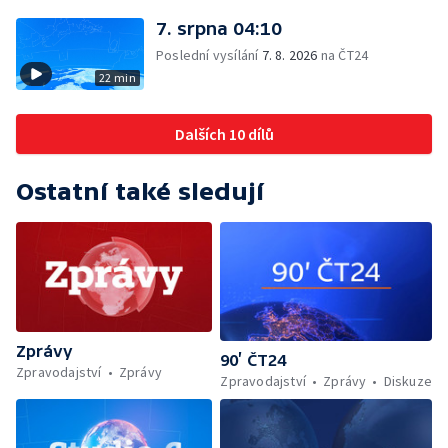
7. srpna 04:10
Poslední vysílání
7. 8. 2026
na ČT24
22 min
Dalších 10 dílů
Ostatní také sledují
Zprávy
90’ ČT24
Zpravodajství
Zprávy
Zpravodajství
Zprávy
Diskuze