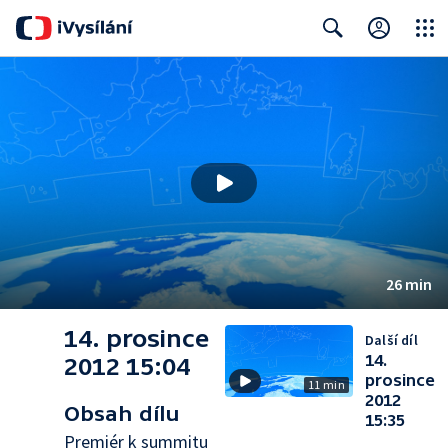
Close
Search
26 min
14. prosince
Další díl
14.
2012 15:04
prosince
11 min
2012
Obsah dílu
15:35
Premiér k summitu