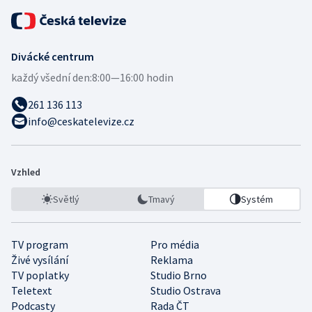
Divácké centrum
každý všední den:
8:00—16:00 hodin
261 136 113
info@ceskatelevize.cz
Vzhled
Světlý
Tmavý
Systém
TV program
Pro média
Živé vysílání
Reklama
TV poplatky
Studio Brno
Teletext
Studio Ostrava
Podcasty
Rada ČT