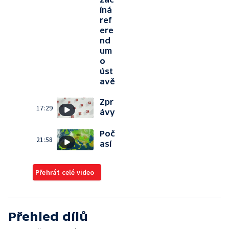
íná
ref
ere
nd
um
o
úst
avě
Zpr
17:29
ávy
Poč
21:58
así
Přehrát celé video
Přehled dílů