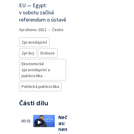
EU — Egypt:
v sobotu začíná
referendum o ústavě
Vyrobeno
2012
•
Česko
Zpravodajství
Zprávy
Diskuze
Ekonomické
zpravodajství a
publicistika
Politická publicistika
Části dílu
Neč
00:01
as:
nen